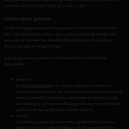
waarde van € 3.650.610. Deze prijs viel in 2015.
Online casino jackpots
Sinds de legalisering van online gokken in Nederland in oktober
2021 zijn de jackpots online casino zeer populair geworden. De
populairste vormen zijn: WowPot, Mega Moolah, Dream Drop,
Oranje Jackpot en Mega Fortune.
Je kunt de online jackpots onderverdelen in verschillende
categorieën:
Netwerk:
De
Netwerk Jackpot
is er een die aan een netwerk van
aanbieders verbonden zit. Dat betekent dat er verschillende
casino’s dezelfde hoofdprijs aanbieden en dat de hoogte
van deze prijs continu wordt aangevuld door verschillende
spelers van de aangesloten online casino’s.
Lokaal:
Een lokale jackpot zit verbonden aan één online casino.
Denk hierbij aan de MGM Millions of de LeoJackpot. Deze