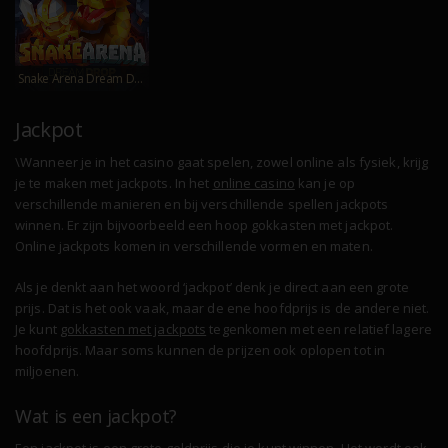
Snake Arena Dream Drop
Jackpot
\Wanneer je in het casino gaat spelen, zowel online als fysiek, krijg
je te maken met jackpots. In het
online casino
kan je op
verschillende manieren en bij verschillende spellen jackpots
winnen. Er zijn bijvoorbeeld een hoop gokkasten met jackpot.
Online jackpots komen in verschillende vormen en maten.
Als je denkt aan het woord ‘jackpot’ denk je direct aan een grote
prijs. Dat is het ook vaak, maar de ene hoofdprijs is de andere niet.
Je kunt
gokkasten met jackpots
tegenkomen met een relatief lagere
hoofdprijs. Maar soms kunnen de prijzen ook oplopen tot in
miljoenen.
Wat is een jackpot?