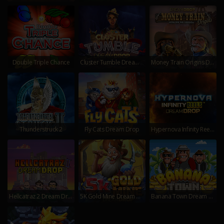
Double Triple Chance
Cluster Tumble Dream Drop
Money Train Origins Dream Drop
Thunderstruck 2
Fly Cats Dream Drop
Hypernova Infinity Reels Dream Drop
Hellcatraz 2 Dream Drop
5K Gold Mine Dream Drop
Banana Town Dream Drop