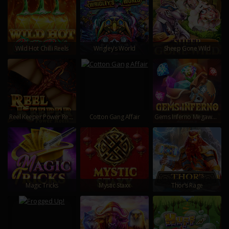
Wild Hot Chilli Reels
Wrigley’s World
Sheep Gone Wild
Reel Keeper Power Reels
Cotton Gang Affair
Gems Inferno Megaways
Magic Tricks
Mystic Staxx
Thor’s Rage