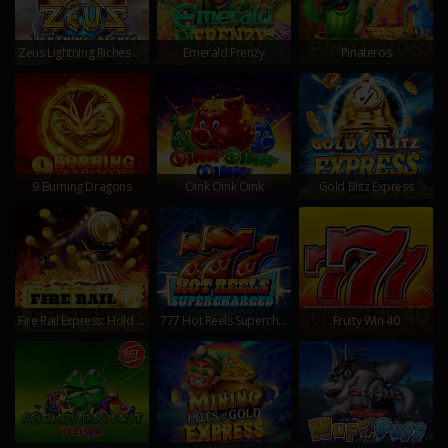
Zeus Lightning Riches Power Combo
Emerald Frenzy
Pinateros
9 Burning Dragons
Oink Oink Oink
Gold Blitz Express
Fire Rail Express: Hold and Win
777 Hot Reels Supercharged
Fruity Win 40