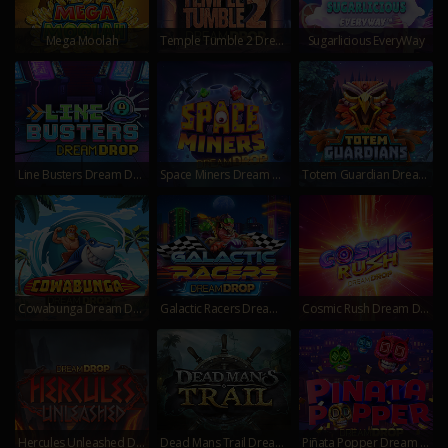
Mega Moolah
Temple Tumble 2 Dream Drop
Sugarlicious EveryWay
Line Busters Dream Drop
Space Miners Dream Drop
Totem Guardian Dream Drop
Cowabunga Dream Drop
Galactic Racers Dream Drop
Cosmic Rush Dream Drop
Hercules Unleashed Dream Drop
Dead Mans Trail Dream Drop
Piñata Popper Dream Drop