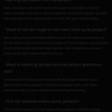
Nee, wanneer je in Nederland een casino spel gratis probeert
(bijvoorbeeld in de demo-versie) speel je met fictief tegoed. Je kunt
hiermee geen echt geld winnen, en dus ook geen jackpotprijs.
- Maak ik met een hogere inzet meer kans op de jackpot?
Nee, een jackpot valt altijd willekeurig en de uitkomst wanneer en
bij wie deze valt is nooit te voorspellen of beïnvloeden. Iemand met
€ 0,20 inzet maakt dus technisch gezien net zoveel kans op een
jackpotprijs dan iemand met € 25 inzet.
- Moet ik belasting betalen als ik de jackpot gewonnen
heb?
In Nederland hoef je geen kansspelbelasting te betalen over
gewonnen online jackpots. Het bedrag wat je wint is de netto-
winst.Het online casino betaalt de kansspelbelasting.
- Wat zijn bekende online casino jackpots?
In het online casino zijn de bekendste jackpots: WowPot, Mega