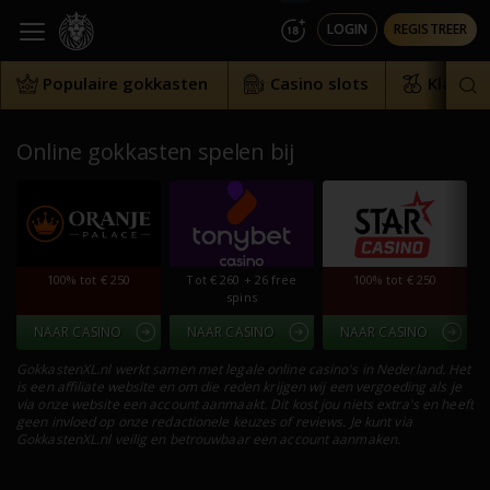
LOGIN
REGISTREER
Populaire gokkasten
Casino slots
Klassie
ORANJE PALACE
Online gokkasten spelen bij
100% tot € 250
100% tot € 250
Tot € 260 + 26 free
100% tot € 250
spins
NAAR CASINO
NAAR CASINO
NAAR CASINO
GokkastenXL.nl werkt samen met legale online casino's in Nederland. Het
is een affiliate website en om die reden krijgen wij een vergoeding als je
via onze website een account aanmaakt. Dit kost jou niets extra's en heeft
geen invloed op onze redactionele keuzes of reviews. Je kunt via
GokkastenXL.nl veilig en betrouwbaar een account aanmaken.