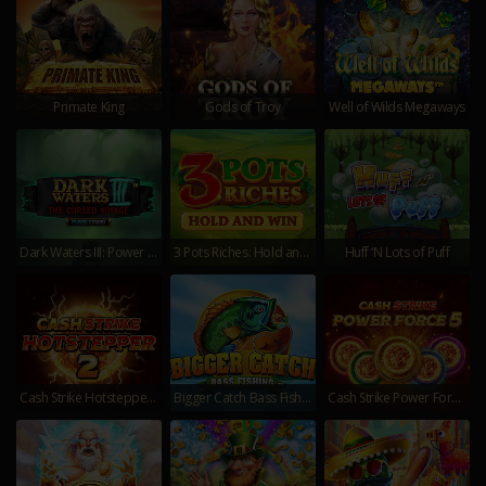
Primate King
Gods of Troy
Well of Wilds Megaways
Dark Waters III: Power Combo - The Cursed Voyage
3 Pots Riches: Hold and Win
Huff ‘N Lots of Puff
Cash Strike Hotstepper 2
Bigger Catch Bass Fishing
Cash Strike Power Force 5