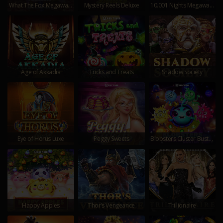
What The Fox Megaways
Mystery Reels Deluxe
10.001 Nights Megaways
Age of Akkadia
Tricks and Treats
Shadow Society
Eye of Horus Luxe
Peggy Sweets
Blobsters Cluster Buster
Happy Apples
Thor’s Vengeance
Trillionaire