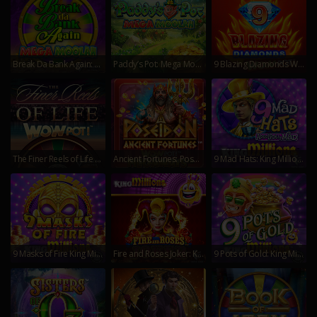
Break Da Bank Again: Mega Moolah
Paddy’s Pot: Mega Moolah
9 Blazing Diamonds WowPot
The Finer Reels of Life WowPot
Ancient Fortunes: Poseidon WowPot Megaways
9 Mad Hats: King Millions
9 Masks of Fire King Millions
Fire and Roses Joker: King Millions
9 Pots of Gold: King Millions