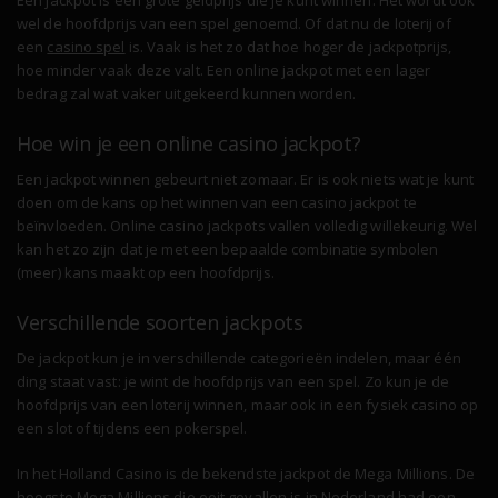
Een jackpot is een grote geldprijs die je kunt winnen. Het wordt ook
wel de hoofdprijs van een spel genoemd. Of dat nu de loterij of
een
casino spel
is. Vaak is het zo dat hoe hoger de jackpotprijs,
hoe minder vaak deze valt. Een online jackpot met een lager
bedrag zal wat vaker uitgekeerd kunnen worden.
Hoe win je een online casino jackpot?
Een jackpot winnen gebeurt niet zomaar. Er is ook niets wat je kunt
doen om de kans op het winnen van een casino jackpot te
beïnvloeden. Online casino jackpots vallen volledig willekeurig. Wel
kan het zo zijn dat je met een bepaalde combinatie symbolen
(meer) kans maakt op een hoofdprijs.
Verschillende soorten jackpots
De jackpot kun je in verschillende categorieën indelen, maar één
ding staat vast: je wint de hoofdprijs van een spel. Zo kun je de
hoofdprijs van een loterij winnen, maar ook in een fysiek casino op
een slot of tijdens een pokerspel.
In het Holland Casino is de bekendste jackpot de Mega Millions. De
hoogste Mega Millions die ooit gevallen is in Nederland had een