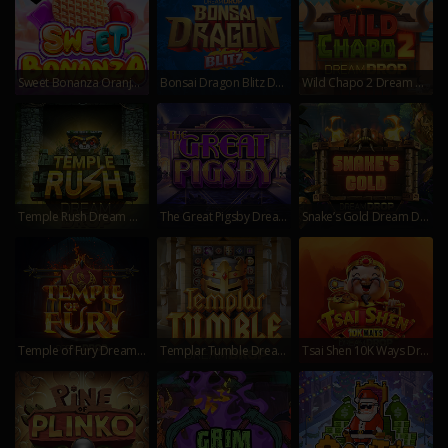
Sweet Bonanza Oranje Jackpot
Bonsai Dragon Blitz Dream Drop
Wild Chapo 2 Dream Drop
Temple Rush Dream Drop
The Great Pigsby Dream Drop
Snake’s Gold Dream Drop
Temple of Fury Dream Drop
Templar Tumble Dream Drop
Tsai Shen 10K Ways Dream Drop