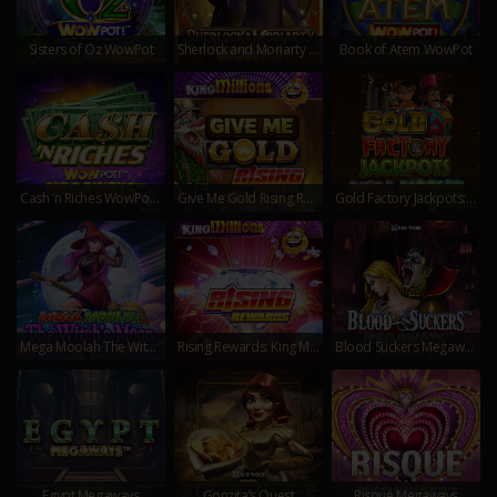
Sisters of Oz WowPot
Sherlock and Moriarty WowPot
Book of Atem WowPot
Cash ’n Riches WowPot Megaways
Give Me Gold Rising Rewards: King Millions
Gold Factory Jackpots: Mega Moolah
Mega Moolah The Witch’s Moon
Rising Rewards: King Millions
Blood Suckers Megaways
Egypt Megaways
Gonzita’s Quest
Risqué Megaways