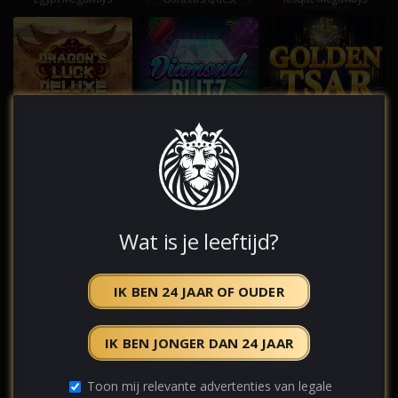
Dragon’s Luck Deluxe
Diamond Blitz
Golden Tsar
Wat is je leeftijd?
Hoard of Poseidon
Big Bass Bonanza Oranje Jackpot
Rainbow Jackpots Power Lines
IK BEN 24 JAAR OF OUDER
IK BEN JONGER DAN 24 JAAR
10,001 Nights
Shah Mat
Mystery reels
Toon mij relevante advertenties van legale