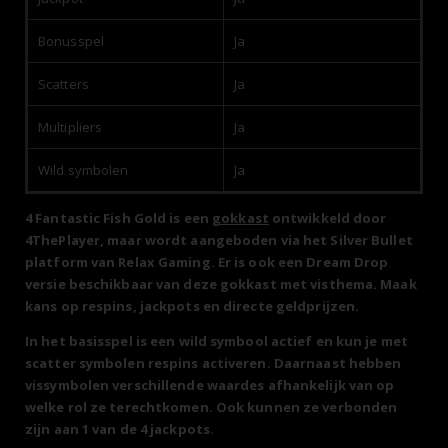
Bonusspel
Ja
Scatters
Ja
Multipliers
Ja
Wild symbolen
Ja
4 Fantastic Fish Gold is een
gokkast
ontwikkeld door
4ThePlayer, maar wordt aangeboden via het Silver Bullet
platform van Relax Gaming. Er is ook een Dream Drop
versie beschikbaar van deze gokkast met visthema. Maak
kans op respins, jackpots en directe geldprijzen.
In het basisspel is een wild symbool actief en kun je met
scatter symbolen respins activeren. Daarnaast hebben
vissymbolen verschillende waardes afhankelijk van op
welke rol ze terechtkomen. Ook kunnen ze verbonden
zijn aan 1 van de 4 jackpots.