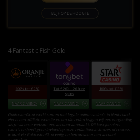
BLIJF OP DE HOOGTE
4 Fantastic Fish Gold
100% tot € 250
Tot € 260 + 26 free
100% tot € 250
M
spins
NAAR CASINO
NAAR CASINO
NAAR CASINO
N
GokkastenXL.nl werkt samen met legale online casino's in Nederland.
Het is een affiliate website en om die reden krijgen wij een vergoeding
als je via onze website een account aanmaakt. Dit kost jou niets
extra's en heeft geen invloed op onze redactionele keuzes of reviews.
Je kunt via GokkastenXL.nl veilig en betrouwbaar een account
aanmaken.