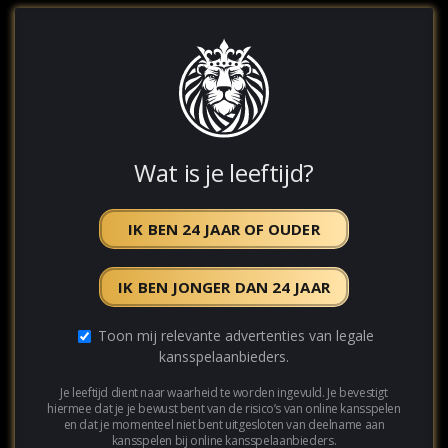
Wild symbool
De vissersboot is een wild symbool en kan alle symbolen
vervangen afgezien van
bonus
scatters.
Respins
Wat is je leeftijd?
Als er 3 of meer respin scatters op willekeurige plekken van de
gokkast in beeld komen, kunnen ze een respin bonusfeature
starten. Je ontvangt in totaal 3 respins. Er worden speciale rollen
IK BEN 24 JAAR OF OUDER
gebruikt voor deze feature. Vissymbolen blijven vast staan. Elke
keer als er een nieuw vissymbool verschijnt, resetten het aantal
respins naar 3.
IK BEN JONGER DAN 24 JAAR
Shark
Toon mij relevante advertenties van legale
Een haai kan een volledige rol opeten en alle waardes van
kansspelaanbieders.
vissymbolen erop combineren en 2x vermenigvuldigen.
Je leeftijd dient naar waarheid te worden ingevuld. Je bevestigt
Giant Squid
hiermee dat je je bewust bent van de risico’s van online kansspelen
en dat je momenteel niet bent uitgesloten van deelname aan
kansspelen bij online kansspelaanbieders.