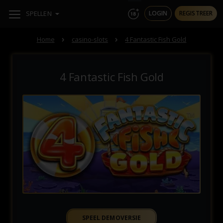
} }
SPELLEN
LOGIN
REGISTREER
Home
casino-slots
4 Fantastic Fish Gold
ORANJE PALACE
100% tot € 250
4 Fantastic Fish Gold
SPEEL DEMOVERSIE