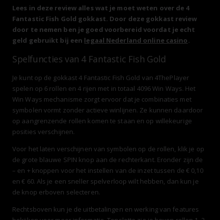
Lees in deze review alles wat je moet weten over de 4
Fantastic Fish Gold gokkast. Door deze gokkast review
door te nemen ben je goed voorbereid voordat je echt
geld gebruikt bij een
legaal Nederland online casino
.
Spelfuncties van 4 Fantastic Fish Gold
Je kunt op de gokkast 4 Fantastic Fish Gold van 4ThePlayer
spelen op 6 rollen en 4 rijen met in totaal 4096 Win Ways. Het
Win Ways mechanisme zorgt ervoor dat je combinaties met
symbolen vormt zonder actieve winlijnen. Ze kunnen daardoor
op aangrenzende rollen komen te staan en op willekeurige
posities verschijnen.
Voor het laten verschijnen van symbolen op de rollen, klik je op
de grote blauwe SPIN knop aan de rechterkant. Eronder zijn de
– en + knoppen voor het instellen van de inzet tussen de € 0,10
en € 60. Als je een sneller spelverloop wilt hebben, dan kun je
de knop erboven selecteren.
Rechtsboven kun je de uitbetalingen en werking van features
bekijken voor meer informatie. Tenslotte zie je boven rollen 1, 2