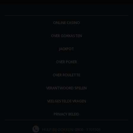
ONLINE CASINO
OVER GOKKASTEN
JACKPOT
OVER POKER
OVER ROULETTE
VERANTWOORD SPELEN
VEELGESTELDE VRAGEN
PRIVACY BELEID
HULP BIJ GOKKEN: 0800 - 3701503