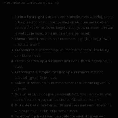
Hieronder zetten we ze op een rij:
Plein of straight up
: dit is een simpele inzet waarbij je een
fiche plaatst op 1 nummer. Je mag op elk nummer inzetten,
ook op de 0 (zero). Als de kogel valt op jouw nummer dan win
je wel 36x je inzet! Dit is inclusief je eigen inzet.
Cheval
: hierbij zet je in op 2 nummers tegelijk. Je krijgt 18x je
inzet als je wint.
Transversale
: inzetten op 3 nummers met een uitbetaling
van 12x je inzet.
Carre
: inzetten op 4 nummers met een uitbetaling van 9x je
inzet.
Transversale simple
: inzetten op 6 nummers met een
uitbetaling van 6x je inzet.
Kolom
: inzetten op 12 nummers met een uitbetaling van 3x
je inzet.
Dozijn
: er zijn 3 dozijnen, namelijk 1-12, 13-24 en 25-36. Wat
betreft inzet en payout is dit hetzelfde als de 'Kolom'.
Outside bets
: inzetten op 18 nummers met een uitbetaling
van 2x je inzet, inclusief je eerste inzet.
Inzetten op helft van de roulette wiel
: dit geeft een