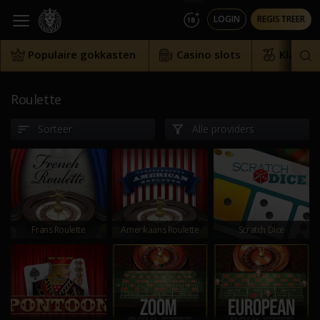
LOGIN
REGISTREER
Populaire gokkasten
Casino slots
Klassie
Roulette
Sorteer
Alle providers
Frans Roulette
Amerikaans Roulette
Scratch Dice