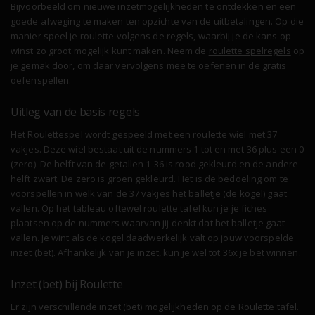
Bijvoorbeeld om nieuwe inzetmogelijkheden te ontdekken en een
goede afweging te maken ten opzichte van de uitbetalingen. Op die
manier speel je roulette volgens de regels, waarbij je de kans op
winst zo groot mogelijk kunt maken. Neem de
roulette spelregels
op
je gemak door, om daar vervolgens mee te oefenen in de gratis
oefenspellen.
Uitleg van de basis regels
Het Roulettespel wordt gespeeld met een roulette wiel met 37
vakjes. Deze wiel bestaat uit de nummers 1 tot en met 36 plus een 0
(zero). De helft van de getallen 1-36 is rood gekleurd en de andere
helft zwart. De zero is groen gekleurd. Het is de bedoeling om te
voorspellen in welk van de 37 vakjes het balletje (de kogel) gaat
vallen. Op het tableau oftewel roulette tafel kun je je fiches
plaatsen op de nummers waarvan jij denkt dat het balletje gaat
vallen. Je wint als de kogel daadwerkelijk valt op jouw voorspelde
inzet (bet). Afhankelijk van je inzet, kun je wel tot 36x je bet winnen.
Inzet (bet) bij Roulette
Er zijn verschillende inzet (bet) mogelijkheden op de Roulette tafel.