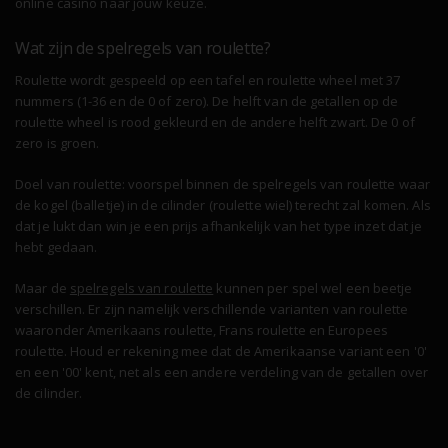
online casino naar jouw keuze.
Wat zijn de spelregels van roulette?
Roulette wordt gespeeld op een tafel en roulette wheel met 37
nummers (1-36 en de 0 of zero). De helft van de getallen op de
roulette wheel is rood gekleurd en de andere helft zwart. De 0 of
zero is groen.
Doel van roulette: voorspel binnen de spelregels van roulette waar
de kogel (balletje) in de cilinder (roulette wiel) terecht zal komen. Als
dat je lukt dan win je een prijs afhankelijk van het type inzet dat je
hebt gedaan.
Maar de
spelregels van roulette
kunnen per spel wel een beetje
verschillen. Er zijn namelijk verschillende varianten van roulette
waaronder Amerikaans roulette, Frans roulette en Europees
roulette. Houd er rekening mee dat de Amerikaanse variant een '0'
en een '00' kent, net als een andere verdeling van de getallen over
de cilinder.