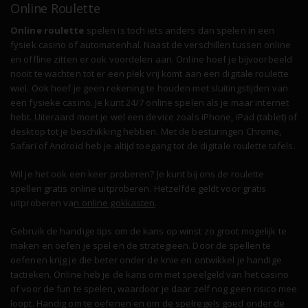
Online Roulette
Online roulette
spelen is toch iets anders dan spelen in een
fysiek casino of automatenhal. Naast de verschillen tussen online
en offline zitten er ook voordelen aan. Online hoef je bijvoorbeeld
nooit te wachten tot er een plek vrij komt aan een digitale roulette
wiel. Ook hoef je geen rekening te houden met sluitingstijden van
een fysieke casino. Je kunt 24/7 online spelen als je maar internet
hebt. Uiteraard moet je wel een device zoals iPhone, iPad (tablet) of
desktop tot je beschikking hebben. Met de besturingen Chrome,
Safari of Android heb je altijd toegang tot de digitale roulette tafels.
Wil je het ook een keer proberen? Je kunt bij ons de roulette
spellen gratis online uitproberen. Hetzelfde geldt voor gratis
uitproberen va
n online gokkasten
.
Gebruik de handige tips om de kans op winst zo groot mogelijk te
maken en oefen je spel en de strategieen. Door de spellen te
oefenen krijg je die beter onder de knie en ontwikkel je handige
tactieken. Online heb je de kans om met speelgeld van het casino
of voor de fun te spelen, waardoor je daar zelf nog geen risico mee
loopt. Handig om te oefenen en om de spelregels goed onder de