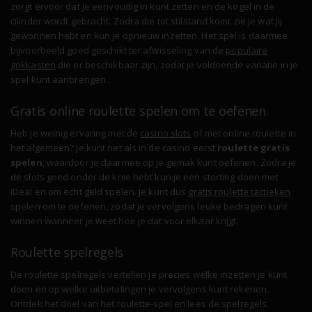
zorgt ervoor dat je eenvoudig in kunt zetten en de kogel in de
cilinder wordt gebracht. Zodra die tot stilstand komt zie je wat jij
gewonnen hebt en kun je opnieuw inzetten. Het spel is daarmee
bijvoorbeeld goed geschikt ter afwisseling van de
populaire
gokkasten
die er beschikbaar zijn, zodat je voldoende variatie in je
spel kunt aanbrengen.
Gratis online roulette spelen om te oefenen
Heb je weinig ervaring met de
casino slots
of met online roulette in
het algemeen? Je kunt net als in de casino eerst
roulette gratis
spelen
, waardoor je daarmee op je gemak kunt oefenen. Zodra je
de slots goed onder de knie hebt kun je een storting doen met
iDeal en om echt geld spelen. Je kunt dus
gratis roulette tactieken
spelen om te oefenen, zodat je vervolgens leuke bedragen kunt
winnen wanneer je weet hoe je dat voor elkaar krijgt.
Roulette spelregels
De roulette spelregels vertellen je precies welke inzetten je kunt
doen en op welke uitbetalingen je vervolgens kunt rekenen.
Ontdek het doel van het roulette-spel en lees de spelregels.