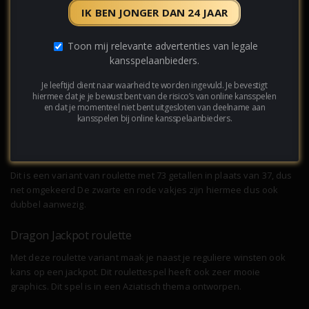
multiplier hebt gewonnen, zul je het al snel leuk gaan vinden.
IK BEN JONGER DAN 24 JAAR
Diamond Roulette
Toon mij relevante advertenties van legale
kansspelaanbieders.
Bij Diamond Roulette kunnen er tot vier balletjes tegelijkertijd over
een diamantvormig speelveld gerold worden. Het is niet heel
Je leeftijd dient naar waarheid te worden ingevuld. Je bevestigt
makkelijk om alle 4 ballen tegelijk in de gaten te houden, maar het
hiermee dat je je bewust bent van de risico’s van online kansspelen
biedt wel extra spanning. Verder heeft deze variant 41 vakjes
en dat je momenteel niet bent uitgesloten van deelname aan
kansspelen bij online kansspelaanbieders.
waarop je kunt inzetten.
Roulette 73
Dit is een variant van roulette met 73 getallen in plaats van 37, dus
net omgekeerd De zwarte en rode vakjes zijn hiermee dus ook
dubbel aanwezig.
Dragon Jackpot roulette
Met deze roulette variant maak je naast je reguliere winsten ook
kans op een jackpot. Dit roulettespel heeft ook zeer mooie
graphics. Dit spel is in een Aziatisch thema ontworpen.