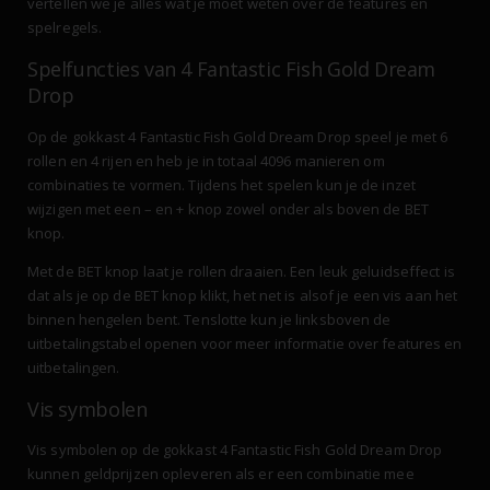
vertellen we je alles wat je moet weten over de features en
spelregels.
Spelfuncties van 4 Fantastic Fish Gold Dream
Drop
Op de gokkast 4 Fantastic Fish Gold Dream Drop speel je met 6
rollen en 4 rijen en heb je in totaal 4096 manieren om
combinaties te vormen. Tijdens het spelen kun je de inzet
wijzigen met een – en + knop zowel onder als boven de BET
knop.
Met de BET knop laat je rollen draaien. Een leuk geluidseffect is
dat als je op de BET knop klikt, het net is alsof je een vis aan het
binnen hengelen bent. Tenslotte kun je linksboven de
uitbetalingstabel openen voor meer informatie over features en
uitbetalingen.
Vis symbolen
Vis symbolen op de gokkast 4 Fantastic Fish Gold Dream Drop
kunnen geldprijzen opleveren als er een combinatie mee