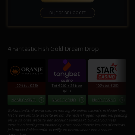
BLIJF OP DE HOOGTE
4 Fantastic Fish Gold Dream Drop
100% tot € 250
Tot € 260 + 26 free
100% tot € 250
M
spins
NAAR CASINO
NAAR CASINO
NAAR CASINO
N
GokkastenXL.nl werkt samen met legale online casino's in Nederland.
Het is een affiliate website en om die reden krijgen wij een vergoeding
als je via onze website een account aanmaakt. Dit kost jou niets
extra's en heeft geen invloed op onze redactionele keuzes of reviews.
Je kunt via GokkastenXL.nl veilig en betrouwbaar een account
aanmaken.