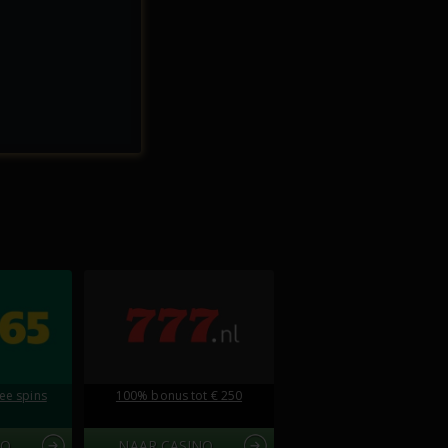
ee spins
100% bonus tot € 250
NO
NAAR CASINO