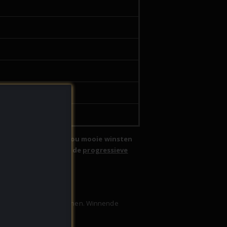
 blaast, kan dat voor jou mooie winsten
kan Dragon’s Fire aan de
progressieve
echts veertig vaste winlijnen. Winnende
ar op een winlijn.