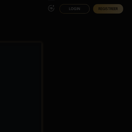
LOGIN
REGISTREER