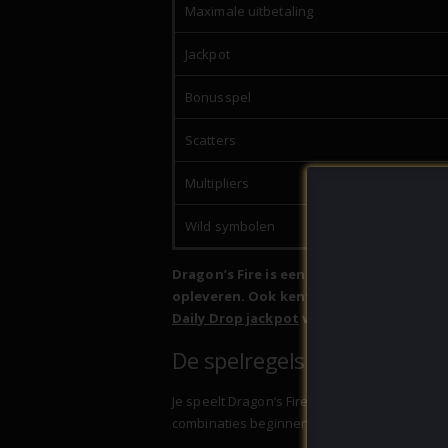
Maximale uitbetaling
Jackpot
Bonusspel
Scatters
Multipliers
Wild symbolen
Dragon’s Fire is een vurige
online gokka
opleveren. Ook kent het spel een oplop
Daily Drop jackpot
van Red Tiger gekoppe
De spelregels van Dragon’s 
Je speelt Dragon’s Fire op een speelveld van 
combinaties beginnen aan de linkerkant van 