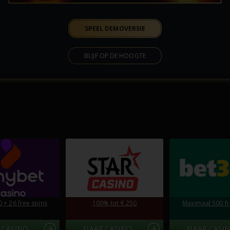
SPEEL DEMOVERSIE
BLIJF OP DE HOOGTE
0 + 26 free spins
100% tot € 250
Maximaal 500 fr
 CASINO
NAAR CASINO
NAAR CASI