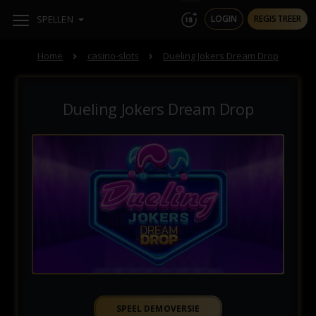
} }
SPELLEN
LOGIN
REGISTREER
Home
casino-slots
Dueling Jokers Dream Drop
ORANJE PALACE
100% tot € 250
Dueling Jokers Dream Drop
SPEEL DEMOVERSIE