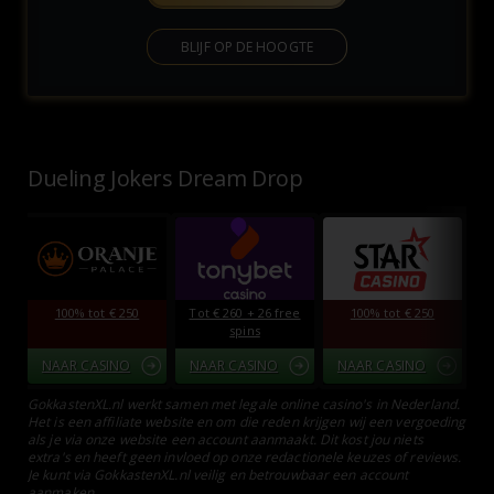
BLIJF OP DE HOOGTE
Dueling Jokers Dream Drop
100% tot € 250
Tot € 260 + 26 free
100% tot € 250
M
spins
NAAR CASINO
NAAR CASINO
NAAR CASINO
N
GokkastenXL.nl werkt samen met legale online casino's in Nederland.
Het is een affiliate website en om die reden krijgen wij een vergoeding
als je via onze website een account aanmaakt. Dit kost jou niets
extra's en heeft geen invloed op onze redactionele keuzes of reviews.
Je kunt via GokkastenXL.nl veilig en betrouwbaar een account
aanmaken.