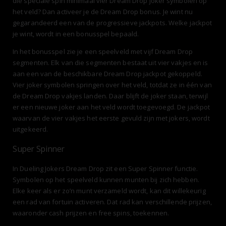
die speciale spin minimaal vier Dream Drop joker symbolen op
het veld? Dan activeer je de Dream Drop bonus. Je wint nu
gegarandeerd een van de progressieve jackpots. Welke jackpot
je wint, wordt in een bonusspel bepaald.
In het bonusspel zie je een speelveld met vijf Dream Drop
segmenten. Elk van die segmenten bestaat uit vier vakjes en is
aan een van de beschikbare Dream Drop jackpot gekoppeld.
Vier joker symbolen springen over het veld, totdat ze in één van
de Dream Drop vakjes landen. Daar blijft de joker staan, terwijl
er een nieuwe joker aan het veld wordt toegevoegd. De jackpot
waarvan de vier vakjes het eerste gevuld zijn met jokers, wordt
uitgekeerd.
Super Spinner
In Dueling Jokers Dream Drop zit een Super Spinner functie.
Symbolen op het speelveld kunnen munten bij zich hebben.
Elke keer als er zo’n munt verzameld wordt, kan dit willekeurig
een rad van fortuin activeren. Dat rad kan verschillende prijzen,
waaronder cash prijzen en free spins, toekennen.