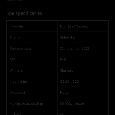
Spelspecificaties
Provider
Four Leaf Gaming
Thema
Videoslot
Release datum
22 november 2022
RTP
94%
Winlijnen
Clusters
Inzet range
€ 0,20 – € 20
Volatiliteit
Hoog
Maximale uitbetaling
50.000x je inzet
Jackpot
Ja