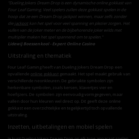
"Dueling Jokers Dream Drop is een dynamische online gokkast van
Four Leaf Gaming. Veel spelers zullen deze gokkast spelen in de
hoop dat ze een Dream Drop jackpot winnen, maar zelfs zonder
die
jackpot
kan het spel voor veel spanning en plezier zorgen. Het
vullen van de Joker meter en de bijbehorende joker wilds met
multiplier maken het spel spannend om te spelen."
Lidewij Boessenkool - Expert Online Casino
Uitstraling en thematiek
Four Leaf Gaming heeft van Dueling Jokers Dream Drop een
opvallende
online gokkast
gemaakt. Het spel maakt gebruik van
verschillende neonkleuren. De gebruikte symbolen zijn
herkenbare symbolen, zoals kersen, klavertjes vier en
hoefijzers. De symbolen zijn eenvoudig vormgegeven, maar
vallen door hun kleuren wel direct op. Dit geeft deze online
gokkast een overzichtelijke en tegelijkertijd toch opvallende
uitstraling.
Inzetten, uitbetalingen en mobiel spelen
Je kunt Dueling Jokers Dream Drop op elk type apparaat spelen.