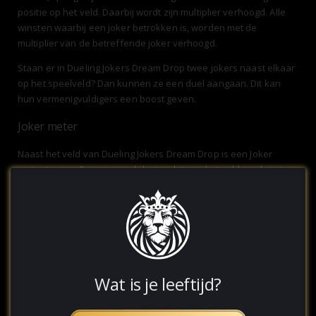
positie op het veld. Daarbij wordt zijn multiplier verhoogd. Alle
winsten waarbij een joker betrokken is, worden met de
multiplier van de betreffende joker verhoogd.
Staan er in Dueling Jokers Dream Drop twee jokers naast elkaar
op het speelveld? Dan kunnen ze een duel aangaan. Dit kan
hun vermenigvuldigers een boost geven.
Joker meter
Naast het veld van Dueling Jokers Dream Drop is een Joker
meter te zien. Een winnend cluster dat van het veld verdwijnt,
vult één segment van de meter. Na het eerste, vierde en
zevende winnende cluster wordt er een wild joker op het veld
geplaatst. Als je met de Nitro Spins optie speelt, verschijnen de
jokers na het eerste, derde en zesde winnende cluster.
Aan het eind van de beurt wordt de Joker meter gereset.
Wat is je leeftijd?
Free spins bonusronde
De bonusronde van Dueling Jokers Dream Drop begint als je