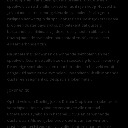
speelveld van acht rollen breed en acht rijen hoog. Het veld is
gevuld met allerlei neon gekleurde symbolen. Er zijn geen
winlijnen aanwezig in dit spel, aangezien Dueling Jokers Dream
Drop een cluster pays slot is. Dit betekent dat clusters
bestaande uit minimaal vijf dezelfde symbolen uitbetalen.
Daarbij moet de symbolen horizontaal en/of verticaal met
elkaar verbonden zijn.
Na uitbetaling verdwijnen de winnende symbolen van het
speelveld. Daarmee zetten ze een cascading functie in werking.
De overige symbolen vallen naar beneden en het veld wordt
aangevuld met nieuwe symbolen. Bovendien vult elk winnende
cluster een segment op de speciale Joker meter.
Joker wilds
Op het veld van Dueling Jokers Dream Drop kunnen joker wilds
verschijnen. Deze symbolen vervangen alle normaal
uitbetalende symbolen in het spel. Zo vullen ze winnende
clusters aan. Als een joker onderdeel is van een winnend
cluster, springt hij voor de cascading feature naar een lege