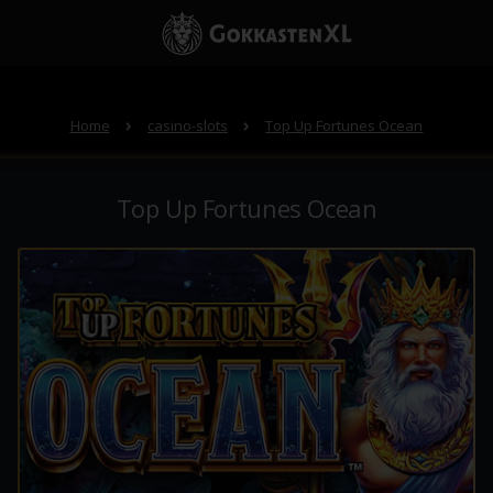
ORANJE PALACE
NAAR CASINO
100% tot € 250
Home
casino-slots
Top Up Fortunes Ocean
Top Up Fortunes Ocean