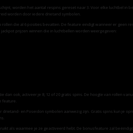
rschijnt, worden het aantal respins gereset naar 3. Voor elke luchtbel i
breid worden door iedere drietand symbolen.
rollen die al 6 posities bevatten. De feature eindigt wanneer er geen resp
e jackpot prijzen winnen die in luchtbellen worden weergegeven:
itie dan ook, activeer je 8, 12 of 20 gratis spins. De hoogte van rollen 
e feature.
 drietand- en Poseidon symbolen aanwezig zijn. Gratis spins kun je opni
ns.
bruikt als waarmee je ze geactiveerd hebt. De bonusfeature zal beëindigd 