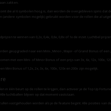
maan zakken.
komt die al 6 symbolen hoog is, dan worden de overgebleven spins dat 
n (andere symbolen mogelijk) gebruikt worden voor de rollen die al uitgeb
dprijzen te winnen van 0,2x, 0,4x, 0,6x, 0,8x of 1x de inzet. Luchtbel prijze
orden geüpgraded naar een Mini-, Minor-, Major- of Grand Bonus of een ge
omen met een Mini- of Minor Bonus of een prijs van 3x, 6x, 12x, 100x, 120
en Mini Bonus of 1,2x, 2x, 3x, 6x, 100x, 120x en 200x zijn mogelijk.
ure
llen in één beurt op de rollen te krijgen, dan activeer je de Top Up Fortu
 Alle luchtballen blijven op dat moment vaststaan.
ullen vastgehouden worden als je de feature begint. Alle posities van d