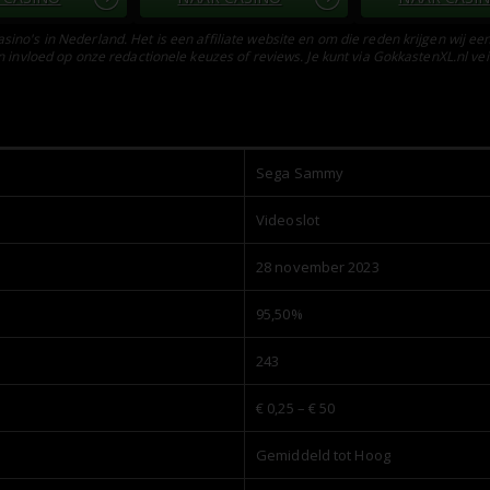
ino's in Nederland. Het is een affiliate website en om die reden krijgen wij ee
en invloed op onze redactionele keuzes of reviews. Je kunt via GokkastenXL.nl 
Sega Sammy
Videoslot
28 november 2023
95,50%
243
€ 0,25 – € 50
Gemiddeld tot Hoog