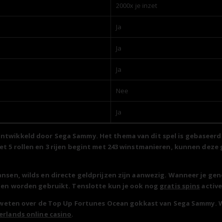
2000x je inzet
Ja
Ja
Ja
Nee
Ja
ntwikkeld door Sega Sammy.
Het thema van dit spel is gebaseerd
et 5 rollen en 3 rijen begint met 243 winstmanieren, kunnen dez
ansen, wilds en directe geldprijzen zijn aanwezig. Wanneer je gen
llen worden gebruikt. Tenslotte kun je ook nog
gratis spins
active
et weten over de Top Up Fortunes Ocean gokkast van Sega Sammy. W
erlands online casino
.