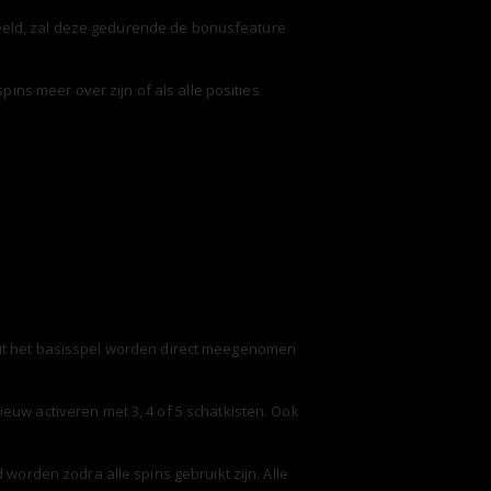
n beeld, zal deze gedurende de bonusfeature
ins meer over zijn of als alle posities
vanuit het basisspel worden direct meegenomen
euw activeren met 3, 4 of 5 schatkisten. Ook
worden zodra alle spins gebruikt zijn. Alle