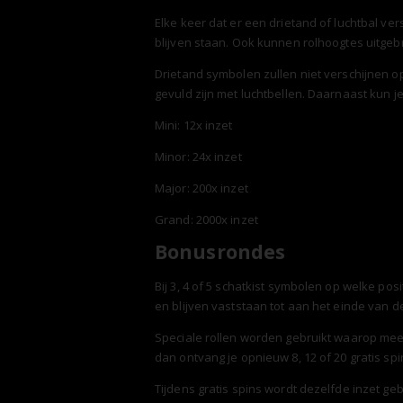
Elke keer dat er een drietand of luchtbal ve
blijven staan. Ook kunnen rolhoogtes uitge
Drietand symbolen zullen niet verschijnen op 
gevuld zijn met luchtbellen. Daarnaast kun j
Mini: 12x inzet
Minor: 24x inzet
Major: 200x inzet
Grand: 2000x inzet
Bonusrondes
Bij 3, 4 of 5 schatkist symbolen op welke pos
en blijven vaststaan tot aan het einde van d
Speciale rollen worden gebruikt waarop meer
dan ontvang je opnieuw 8, 12 of 20 gratis spi
Tijdens gratis spins wordt dezelfde inzet ge