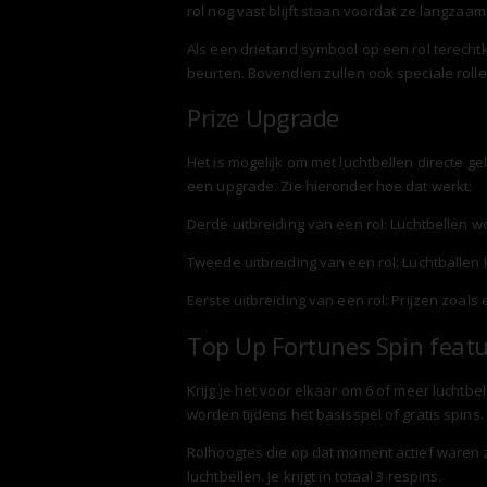
rol nog vast blijft staan voordat ze langzaa
Als een drietand symbool op een rol terecht
beurten. Bovendien zullen ook speciale rolle
Prize Upgrade
Het is mogelijk om met luchtbellen directe gel
een upgrade. Zie hieronder hoe dat werkt:
Derde uitbreiding van een rol: Luchtbellen w
Tweede uitbreiding van een rol: Luchtballen k
Eerste uitbreiding van een rol: Prijzen zoals e
Top Up Fortunes Spin feat
Krijg je het voor elkaar om 6 of meer luchtbe
worden tijdens het basisspel of gratis spins.
Rolhoogtes die op dat moment actief waren z
luchtbellen. Je krijgt in totaal 3 respins.