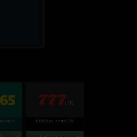
ee spins
100% bonus tot € 250
NO
NAAR CASINO