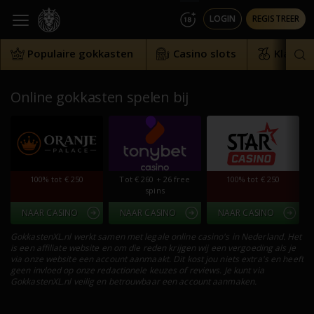
LOGIN
REGISTREER
Populaire gokkasten
Casino slots
Klassie
ORANJE PALACE
Online gokkasten spelen bij
100% tot € 250
100% tot € 250
Tot € 260 + 26 free
100% tot € 250
spins
NAAR CASINO
NAAR CASINO
NAAR CASINO
GokkastenXL.nl werkt samen met legale online casino's in Nederland. Het
is een affiliate website en om die reden krijgen wij een vergoeding als je
via onze website een account aanmaakt. Dit kost jou niets extra's en heeft
geen invloed op onze redactionele keuzes of reviews. Je kunt via
GokkastenXL.nl veilig en betrouwbaar een account aanmaken.