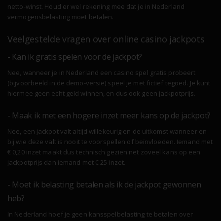
netto-winst. Houd er wel rekening mee dat je in Nederland
vermogensbelasting moet betalen.
Veelgestelde vragen over online casino jackpots
- Kan ik gratis spelen voor de jackpot?
Nee, wanneer je in Nederland een casino spel gratis probeert
(bijvoorbeeld in de demo-versie) speel je met fictief tegoed. Je kunt
hiermee geen echt geld winnen, en dus ook geen jackpotprijs.
- Maak ik met een hogere inzet meer kans op de jackpot?
Nee, een jackpot valt altijd willekeurig en de uitkomst wanneer en
bij wie deze valt is nooit te voorspellen of beïnvloeden. Iemand met
€ 0,20 inzet maakt dus technisch gezien net zoveel kans op een
jackpotprijs dan iemand met € 25 inzet.
- Moet ik belasting betalen als ik de jackpot gewonnen
heb?
In Nederland hoef je geen kansspelbelasting te betalen over