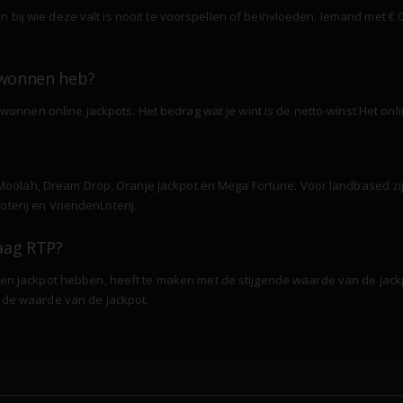
en bij wie deze valt is nooit te voorspellen of beïnvloeden. Iemand met 
gewonnen heb?
onnen online jackpots. Het bedrag wat je wint is de netto-winst.Het onl
Moolah, Dream Drop, Oranje Jackpot en Mega Fortune. Voor landbased zijn
oterij en VriendenLoterij.
laag RTP?
jackpot hebben, heeft te maken met de stijgende waarde van de jackpot.
de waarde van de jackpot.