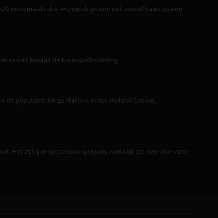
€ 0,20 inzet maakt dus technisch gezien net zoveel kans op een
ine casino betaalt de kansspelbelasting.
 de populaire: Mega Millions in het Holland Casino,
 Het zit bij progressieve jackpots namelijk zo: van elke inzet