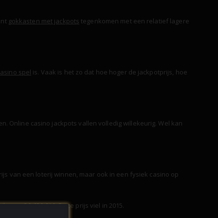
unt
gokkasten met jackpots
tegenkomen met een relatief lagere
casino spel
is. Vaak is het zo dat hoe hoger de jackpotprijs, hoe
. Online casino jackpots vallen volledig willekeurig. Wel kan
rijs van een loterij winnen, maar ook in een fysiek casino op
 van € 3.650.610. Deze prijs viel in 2015.