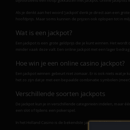
bijvoorbeeld een hoop gokkasten met jackpot. Online jackpots
Als je denkt aan het woord ‘jackpot’ denk je direct aan een grote
hoofdprijs. Maar soms kunnen de prijzen ook oplopen tot in mi
Wat is een jackpot?
Een jackpot is een grote geldprijs die je kunt winnen. Het wordt
minder vaak deze valt. Een online jackpot met een lager bedra
Hoe win je een online casino jackpot?
Een jackpot winnen gebeurt niet zomaar. Er is ook niets wat je 
het zo zijn dat je met een bepaalde combinatie symbolen (meer
Verschillende soorten jackpots
De jackpot kun je in verschillende categorieën indelen, maar één
een slot of tijdens een pokerspel.
In het Holland Casino is de bekendste jackpot de Mega Millions. 