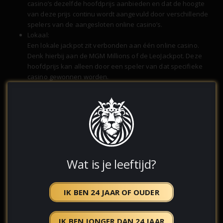
casino’s dezelfde hoofdprijs aanbieden en dat de hoogte
van deze prijs continu wordt aangevuld door verschillende
spelers van de aangesloten online casino’s.
Lokaal:
Een lokale jackpot zit verbonden aan één online casino.
Denk hierbij aan de MGM Millions of de LeoJackpot. Deze
hoofdprijs kan alleen door een speler van dat specifieke
casino gewonnen worden.
Progressief:
Dit is een van de meest voorkomende. De waarde van de
progressieve jackpot
blijft continu oplopen, doordat een deel
van de inzet van spelers naar de jackpotprijs gaat. Daarmee
stijgt de waarde net zolang totdat de prijs valt, terwijl andere
jackpotprijzen vaak vaststaan.
Mystery:
Een type jackpot dat voor veel spelers erg aantrekkelijk is, is
Wat is je leeftijd?
de
mystery jackpot
. In gokkasten met een mystery jackpot
maak je op elk moment zomaar kans op een leuke
jackpotprijs.
IK BEN 24 JAAR OF OUDER
Vast:
Een vaste jackpot betekent dat de waarde vooraf
IK BEN JONGER DAN 24 JAAR