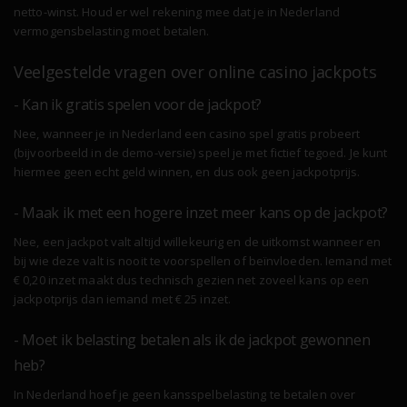
netto-winst. Houd er wel rekening mee dat je in Nederland
vermogensbelasting moet betalen.
Veelgestelde vragen over online casino jackpots
- Kan ik gratis spelen voor de jackpot?
Nee, wanneer je in Nederland een casino spel gratis probeert
(bijvoorbeeld in de demo-versie) speel je met fictief tegoed. Je kunt
hiermee geen echt geld winnen, en dus ook geen jackpotprijs.
- Maak ik met een hogere inzet meer kans op de jackpot?
Nee, een jackpot valt altijd willekeurig en de uitkomst wanneer en
bij wie deze valt is nooit te voorspellen of beïnvloeden. Iemand met
€ 0,20 inzet maakt dus technisch gezien net zoveel kans op een
jackpotprijs dan iemand met € 25 inzet.
- Moet ik belasting betalen als ik de jackpot gewonnen
heb?
In Nederland hoef je geen kansspelbelasting te betalen over