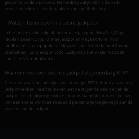
gewonnen online jackpots. Het bedrag wat je wint is de netto-
winst.Het online casino betaalt de kansspelbelasting.
- Wat zijn bekende online casino jackpots?
In het online casino zijn de bekendste jackpots: WowPot, Mega
Moolah, Dream Drop, Oranje Jackpot en Mega Fortune. Voor
landbased zijn de populaire: Mega Millions in het Holland Casino,
Staatsloterij, Eurojackpot, Lotto, Lucky Day, Nationale Postcode
Loterij en VriendenLoterij.
Waarom heeft een slot met jackpot altijd een laag RTP?
De reden waarom sommige slots een lager RTP hebben als ze een
jackpot hebben, heeft te maken met de stijgende waarde van de
jackpot. Het zit bij progressieve jackpots namelijk zo: van elke inzet
van een speler wordt een bepaald percentage toegevoegd aan de
waarde van de jackpot.