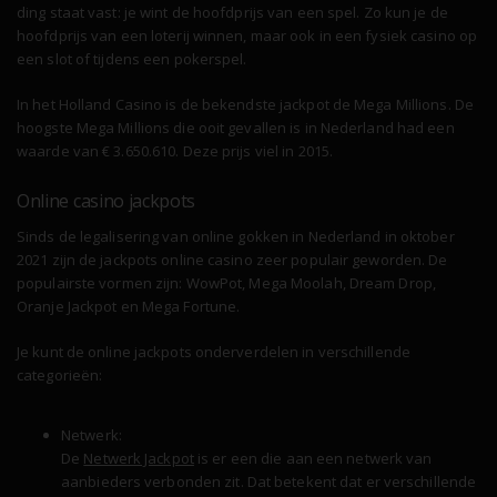
ding staat vast: je wint de hoofdprijs van een spel. Zo kun je de
hoofdprijs van een loterij winnen, maar ook in een fysiek casino op
een slot of tijdens een pokerspel.
In het Holland Casino is de bekendste jackpot de Mega Millions. De
hoogste Mega Millions die ooit gevallen is in Nederland had een
waarde van € 3.650.610. Deze prijs viel in 2015.
Online casino jackpots
Sinds de legalisering van online gokken in Nederland in oktober
2021 zijn de jackpots online casino zeer populair geworden. De
populairste vormen zijn: WowPot, Mega Moolah, Dream Drop,
Oranje Jackpot en Mega Fortune.
Je kunt de online jackpots onderverdelen in verschillende
categorieën:
Netwerk:
De
Netwerk Jackpot
is er een die aan een netwerk van
aanbieders verbonden zit. Dat betekent dat er verschillende