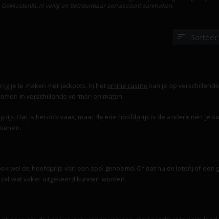
via GokkastenXL.nl veilig en betrouwbaar een account aanmaken.
Sorteer
rijg je te maken met jackpots. In het
online casino
kan je op verschillende
 komen in verschillende vormen en maten.
 prijs. Dat is het ook vaak, maar de ene hoofdprijs is de andere niet. Je k
ljoenen.
 ook wel de hoofdprijs van een spel genoemd. Of dat nu de loterij of een
g zal wat vaker uitgekeerd kunnen worden.