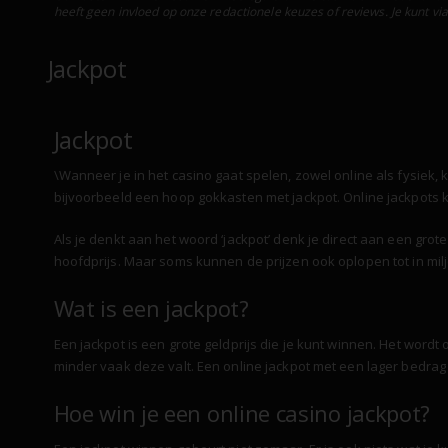
heeft geen invloed op onze redactionele keuzes of reviews. Je kunt 
Jackpot
Jackpot
\Wanneer je in het casino gaat spelen, zowel online als fysiek, k
bijvoorbeeld een hoop gokkasten met jackpot. Online jackpots
Als je denkt aan het woord ‘jackpot’ denk je direct aan een grote
hoofdprijs. Maar soms kunnen de prijzen ook oplopen tot in mi
Wat is een jackpot?
Een jackpot is een grote geldprijs die je kunt winnen. Het wordt
minder vaak deze valt. Een online jackpot met een lager bedra
Hoe win je een online casino jackpot?