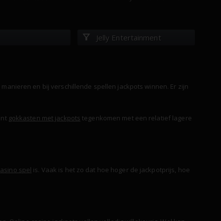
Jelly Entertainment
 manieren en bij verschillende spellen jackpots winnen. Er zijn
unt
gokkasten met jackpots
tegenkomen met een relatief lagere
casino spel
is. Vaak is het zo dat hoe hoger de jackpotprijs, hoe