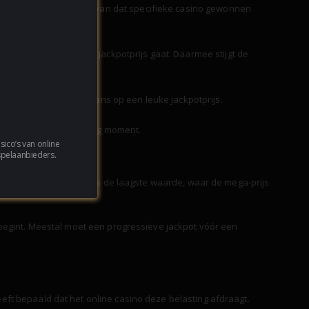
 alleen door een speler van dat specifieke casino gewonnen
et van spelers naar de jackpotprijs gaat. Daarmee stijgt de
p elk moment zomaar kans op een leuke jackpotprijs.
s valt op een willekeurig moment.
sico’s van online
spelaanbieders.
rwijs heeft de mini-prijs de laagste waarde, waar de mega-prijs
 begint. Meestal moet een progressieve jackpot vóór een
eft bepaald dat het online casino deze belasting afdraagt.