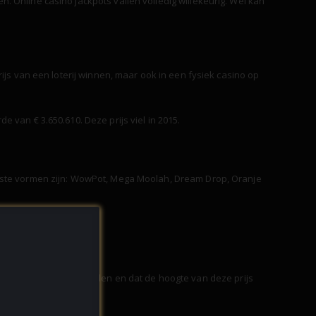
. Online casino jackpots vallen volledig willekeurig. Wel kan
rijs van een loterij winnen, maar ook in een fysiek casino op
 van € 3.650.610. Deze prijs viel in 2015.
airste vormen zijn: WowPot, Mega Moolah, Dream Drop, Oranje
lfde hoofdprijs aanbieden en dat de hoogte van deze prijs