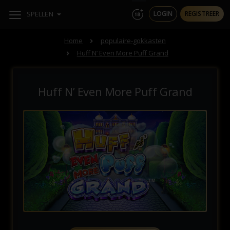
} }
SPELLEN
LOGIN
REGISTREER
Home
populaire-gokkasten
ORANJE PALACE
100% tot € 250
Huff N’ Even More Puff Grand
Huff N’ Even More Puff Grand