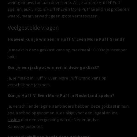
weinig nieuws toe aan deze serie. Als je andere Huff N’ Puff
spellen leuk vindt, is Huff N’ Even More Puff Grand het proberen
waard, maar verwacht geen grote verrassingen.
Veelgestelde vragen
Hoeveel kun je winnen in Huff N’ Even More Puff Grand?
Je maakt in deze gokkast kans op maximaal 10.000x je inzet per
spin.
Kun je een jackpot winnen in deze gokkast?
Ja, je maakt in Huff N’ Even More Puff Grand kans op
verschillende jackpots.
Kun je Huff N’ Even More Puff in Nederland spelen?
Ja, verschillende legale aanbieders hebben deze gokkast in hun
spelaanbod opgenomen. Kies altijd voor een
legaal online
casino
met een vergunning van de Nederlandse
Kansspelautoriteit.