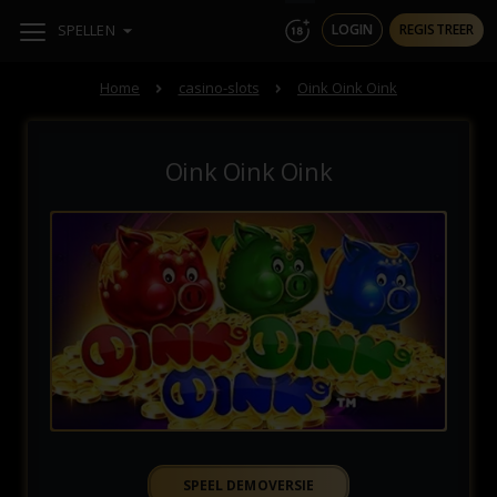
} }
SPELLEN
LOGIN
REGISTREER
Home
casino-slots
Oink Oink Oink
ORANJE PALACE
100% tot € 250
Oink Oink Oink
SPEEL DEMOVERSIE