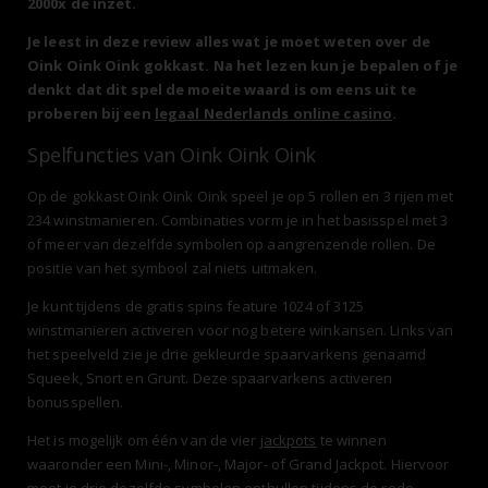
2000x de inzet.
Je leest in deze review alles wat je moet weten over de
Oink Oink Oink gokkast. Na het lezen kun je bepalen of je
denkt dat dit spel de moeite waard is om eens uit te
proberen bij een
legaal Nederlands online casino
.
Spelfuncties van Oink Oink Oink
Op de gokkast Oink Oink Oink speel je op 5 rollen en 3 rijen met
234 winstmanieren. Combinaties vorm je in het basisspel met 3
of meer van dezelfde symbolen op aangrenzende rollen. De
positie van het symbool zal niets uitmaken.
Je kunt tijdens de gratis spins feature 1024 of 3125
winstmanieren activeren voor nog betere winkansen. Links van
het speelveld zie je drie gekleurde spaarvarkens genaamd
Squeek, Snort en Grunt. Deze spaarvarkens activeren
bonusspellen.
Het is mogelijk om één van de vier
jackpots
te winnen
waaronder een Mini-, Minor-, Major- of Grand Jackpot. Hiervoor
moet je drie dezelfde symbolen onthullen tijdens de rode