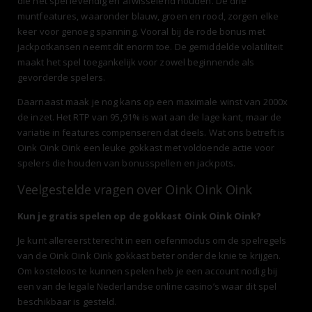
die het spel levendig en afwisselend houden. De drie
muntfeatures, waaronder blauw, groen en rood, zorgen elke
keer voor genoeg spanning. Vooral bij de rode bonus met
jackpotkansen neemt dit enorm toe. De gemiddelde volatiliteit
maakt het spel toegankelijk voor zowel beginnende als
gevorderde spelers.
Daarnaast maak je nog kans op een maximale winst van 2000x
de inzet. Het RTP van 95,91% is wat aan de lage kant, maar de
variatie in features compenseren dat deels. Wat ons betreft is
Oink Oink Oink een leuke gokkast met voldoende actie voor
spelers die houden van bonusspellen en jackpots.
Veelgestelde vragen over Oink Oink Oink
Kun je gratis spelen op de gokkast Oink Oink Oink?
Je kunt allereerst terecht in een oefenmodus om de spelregels
van de Oink Oink Oink gokkast beter onder de knie te krijgen.
Om kosteloos te kunnen spelen heb je een account nodig bij
een van de legale Nederlandse online casino’s waar dit spel
beschikbaar is gesteld.