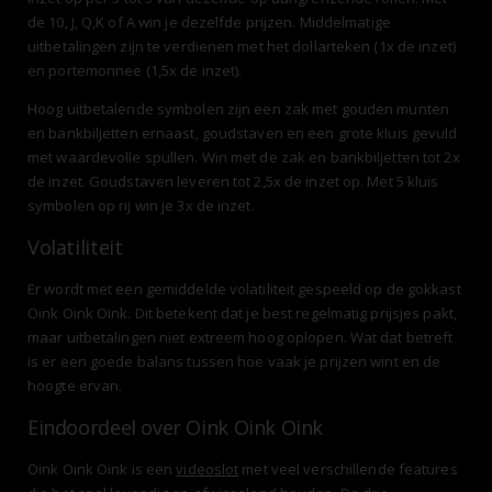
de 10, J, Q,K of A win je dezelfde prijzen. Middelmatige
uitbetalingen zijn te verdienen met het dollarteken (1x de inzet)
en portemonnee (1,5x de inzet).
Hoog uitbetalende symbolen zijn een zak met gouden munten
en bankbiljetten ernaast, goudstaven en een grote kluis gevuld
met waardevolle spullen. Win met de zak en bankbiljetten tot 2x
de inzet. Goudstaven leveren tot 2,5x de inzet op. Met 5 kluis
symbolen op rij win je 3x de inzet.
Volatiliteit
Er wordt met een gemiddelde volatiliteit gespeeld op de gokkast
Oink Oink Oink. Dit betekent dat je best regelmatig prijsjes pakt,
maar uitbetalingen niet extreem hoog oplopen. Wat dat betreft
is er een goede balans tussen hoe vaak je prijzen wint en de
hoogte ervan.
Eindoordeel over Oink Oink Oink
Oink Oink Oink is een
videoslot
met veel verschillende features