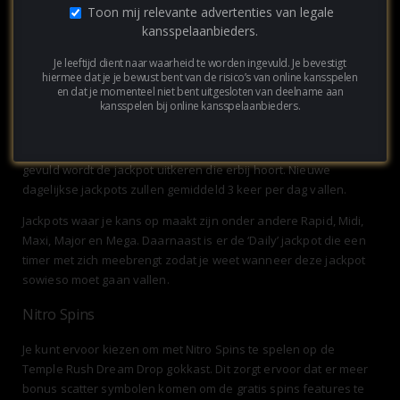
Toon mij relevante advertenties van legale
5 jackpots hebben elk hun eigen collectiemeter. Tijdens elke
kansspelaanbieders.
beurt zullen er verschillende jackpot symbolen komen, maar
soms ook een collect symbool. Wanneer een collect symbool
Je leeftijd dient naar waarheid te worden ingevuld. Je bevestigt
hiermee dat je je bewust bent van de risico’s van online kansspelen
komt, zullen alle jackpot symbolen verzameld zijn en de
en dat je momenteel niet bent uitgesloten van deelname aan
specifieke meters die erbij horen vullen.
kansspelen bij online kansspelaanbieders.
Als er geen collect symbolen komen, dan zullen er geen meters
van jackpots gevuld worden maar zal de eerste meter die
gevuld wordt de jackpot uitkeren die erbij hoort. Nieuwe
dagelijkse jackpots zullen gemiddeld 3 keer per dag vallen.
Jackpots waar je kans op maakt zijn onder andere Rapid, Midi,
Maxi, Major en Mega. Daarnaast is er de ‘Daily’ jackpot die een
timer met zich meebrengt zodat je weet wanneer deze jackpot
sowieso moet gaan vallen.
Nitro Spins
Je kunt ervoor kiezen om met Nitro Spins te spelen op de
Temple Rush Dream Drop gokkast. Dit zorgt ervoor dat er meer
bonus scatter symbolen komen om de gratis spins features te