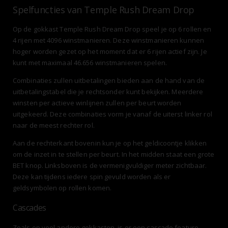
Spelfuncties van Temple Rush Dream Drop
Op de gokkast Temple Rush Dream Drop speel je op 6 rollen en
4 rijen met 4096 winstmanieren. Deze winstmanieren kunnen
hoger worden gezet op het moment dat er 6 rijen actief zijn. Je
kunt met maximaal 46.656 winstmanieren spelen.
Combinaties zullen uitbetalingen bieden aan de hand van de
uitbetalingstabel die je rechtsonder kunt bekijken. Meerdere
winsten per actieve winlijnen zullen per beurt worden
uitgekeerd. Deze combinaties vorm je vanaf de uiterst linker rol
naar de meest rechter rol.
Aan de rechterkant bovenin kun je op het geldicoontje klikken
om de inzet in te stellen per beurt. In het midden staat een grote
BET knop. Linksboven is de vermenigvuldiger meter zichtbaar.
Deze kan tijdens iedere spin gevuld worden als er
geldsymbolen op rollen komen.
Cascades
Zoals op veel andere gokkasten, is er een cascade feature