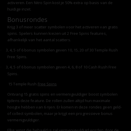
activeren. Een Nitro Spin kost je 50% extra op basis van de
huidige inzet.
Bonusrondes
Krijg 3 of meer scatter symbolen voor het activeren van gratis
spins. Spelers kunnen kiezen uit 2 Free Spins features,
afhankelijk van het aantal scatters.
3, 4, 5 of 6 bonus symbolen geven 10, 15, 20 of 30 Temple Rush
·
Free Spins.
3, 4, 5 of 6 bonus symbolen geven 4, 6, 8 of 10 Cash Rush Free
·
Spins.
15 Temple Rush
Free Spins
Ontvang 15 gratis spins en vermenigvuldiger boost symbolen
tijdens deze feature. De rollen zullen altijd hun maximale
hoogte hebben van 6 rijen. Er komen in deze rondes geen geld-
of collect symbolen, maar je krijgt een progressieve bonus
vermenigvuldiger.
Elke winst die behaald is zal vermenigvuldigd worden door de