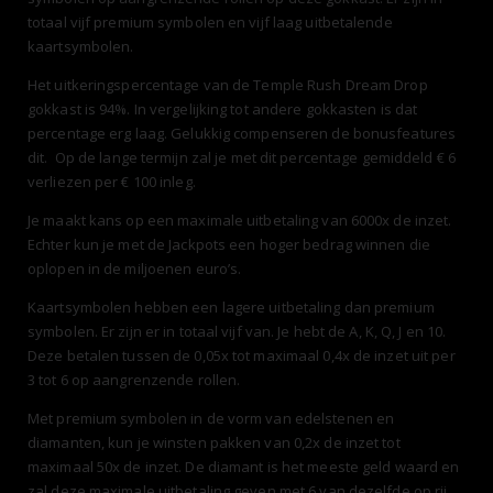
totaal vijf premium symbolen en vijf laag uitbetalende
kaartsymbolen.
Het uitkeringspercentage van de Temple Rush Dream Drop
gokkast is 94%. In vergelijking tot andere gokkasten is dat
percentage erg laag. Gelukkig compenseren de bonusfeatures
dit.
Op de lange termijn zal je met dit percentage gemiddeld € 6
verliezen per € 100 inleg.
Je maakt kans op een maximale uitbetaling van 6000x de inzet.
Echter kun je met de Jackpots een hoger bedrag winnen die
oplopen in de miljoenen euro’s.
Kaartsymbolen hebben een lagere uitbetaling dan premium
symbolen. Er zijn er in totaal vijf van. Je hebt de A, K, Q, J en 10.
Deze betalen tussen de 0,05x tot maximaal 0,4x de inzet uit per
3 tot 6 op aangrenzende rollen.
Met premium symbolen in de vorm van edelstenen en
diamanten, kun je winsten pakken van 0,2x de inzet tot
maximaal 50x de inzet. De diamant is het meeste geld waard en
zal deze maximale uitbetaling geven met 6 van dezelfde op rij