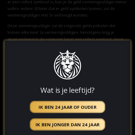
er een collect symbool is, kun je de geld vermenigvuldiger meter
vullen. Iedere 30 keer dat er geld symbolen komen, zal de
vermenigvuldiger met 1x verhoogd worden.
Deze vermenigvuldiger zal de volgende geldsymbolen die
komen elke keer 2x vermenigvuldigen. Vervolgens krijg je
gegarandeerd in de volgende beurt een collect symbool. Deze
vermenigvuldiger meter zal nadat er geld verzameld is weer
gereset worden.
Wild symbool
Er is een wild symbool op de rollen die andere symbolen kan
vervangen. Scatter symbolen kunnen niet vervangen worden
Wat is je leeftijd?
door wilds.
Dream Drop Jackpot
IK BEN 24 JAAR OF OUDER
Wanneer de Dream Drop
Jackpot
geactiveerd wordt, zal je een
extra spin krijgen voordat de reguliere spin begint. Wanneer je 6
IK BEN JONGER DAN 24 JAAR
Dream Drop symbolen krijgt tijdens de Jackpot Spin, zal de
Jackpot Bonus actief zijn.