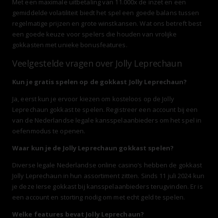
Met een maximale uitbetaling van 11.000x de inzet en een
gemiddelde volatiliteit biedt het spel een goede balans tussen
regelmatige prijzen en grote winstkansen. Wat ons betreft best
een goede keuze voor spelers die houden van vrolijke
gokkasten met unieke bonusfeatures.
Veelgestelde vragen over Jolly Leprechaun
Kun je gratis spelen op de gokkast Jolly Leprechaun?
Ja, eerst kun je ervoor kiezen om kosteloos op de Jolly
Leprechaun gokkast te spelen. Registreer een account bij een
van de Nederlandse legale kansspelaanbieders om het spel in
oefenmodus te openen.
Waar kun je de Jolly Leprechaun gokkast spelen?
Diverse legale Nederlandse online casino’s hebben de gokkast
Jolly Leprechaun in hun assortiment zitten. Sinds 11 juli 2024 kun
je deze Ierse gokkast bij kansspelaanbieders terugvinden. Er is
een account en storting nodig om met echt geld te spelen.
Welke features bevat Jolly Leprechaun?