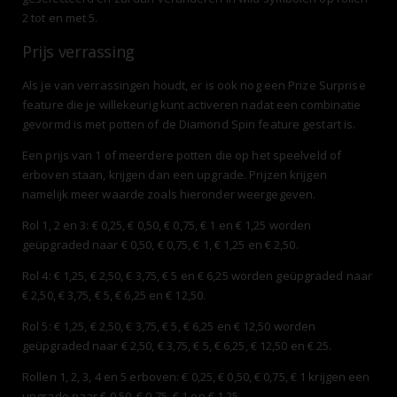
2 tot en met 5.
Prijs verrassing
Als je van verrassingen houdt, er is ook nog een Prize Surprise
feature die je willekeurig kunt activeren nadat een combinatie
gevormd is met potten of de Diamond Spin feature gestart is.
Een prijs van 1 of meerdere potten die op het speelveld of
erboven staan, krijgen dan een upgrade. Prijzen krijgen
namelijk meer waarde zoals hieronder weergegeven.
Rol 1, 2 en 3: € 0,25, € 0,50, € 0,75, € 1 en € 1,25 worden
geüpgraded naar € 0,50, € 0,75, € 1, € 1,25 en € 2,50.
Rol 4: € 1,25, € 2,50, € 3,75, € 5 en € 6,25 worden geüpgraded naar
€ 2,50, € 3,75, € 5, € 6,25 en € 12,50.
Rol 5: € 1,25, € 2,50, € 3,75, € 5, € 6,25 en € 12,50 worden
geüpgraded naar € 2,50, € 3,75, € 5, € 6,25, € 12,50 en € 25.
Rollen 1, 2, 3, 4 en 5 erboven: € 0,25, € 0,50, € 0,75, € 1 krijgen een
upgrade naar € 0,50, € 0,75, € 1 en € 1,25.