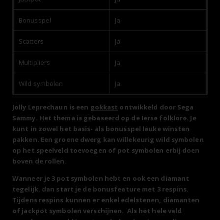
Bonusspel
Ja
Scatters
Ja
Multipliers
Ja
Wild symbolen
Ja
Jolly Leprechaun is een
gokkast
ontwikkeld door Sega
Sammy. Het thema is gebaseerd op de Ierse folklore. Je
kunt in zowel het basis- als bonusspel leuke winsten
pakken. Een groene dwerg kan willekeurig wild symbolen
op het speelveld toevoegen of pot symbolen erbij doen
boven de rollen.
Wanneer je 3 pot symbolen hebt en ook een diamant
tegelijk, dan start je de bonusfeature met 3 respins.
Tijdens respins kunnen er enkel edelstenen, diamanten
of jackpot symbolen verschijnen.
Als het hele veld