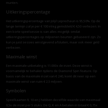
munten.
Uitkeringspercentage
Het uitkeringspercentage van Jolyl Leprechaun is 95,50%. Op de
lange termijn zal je per € 100 inleg gemiddeld € 4,50 verliezen. In
een korte speelsessie is van alles mogelijk omdat
uitkeringspercentages op miljoenen beurten gebaseerd zijn. Zo
kun je juist sessies winstgevend afsluiten, maar ook meer geld
verliezen.
Maximale winst
Een maximale uitbetaling is 11.000x de inzet. Deze winst is
voornamelijk te behalen tijdens de Diamond Spin feature. Op
basis van de maximale inzet van € 240, komt dit neer op een
maximale winst van ruim € 2,5 miljoen.
Symbolen
Speelkaarten 9, 10 en J hebben dezelfde waarde van maximaal
0,5x de inzet per 5 stuks. De Q, K en A betalen in totaal € 0,75x