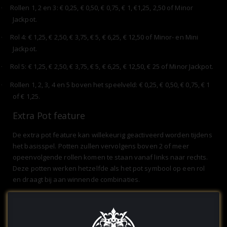
Rollen 1, 2 en 3: € 0,25, € 0,50, € 0,75, € 1, €1,25, 2,50 of Minor
·
Jackpot.
Rol 4: € 1,25, € 2,50, € 3,75, € 5, € 6,25, € 12,50 of Minor- en Mini
·
Jackpot.
Rol 5: € 1,25, € 2,50, € 3,75, € 5, € 6,25, € 12,50, € 25 of Minor Jackpot.
·
Rollen 1, 2, 3, 4 en 5 boven het speelveld: € 0,25, € 0,50, € 0,75, € 1
·
of € 1,25.
Extra Pot feature
De extra pot feature kan willekeurig geactiveerd worden tijdens
het basisspel. Potten zullen vervolgens boven 2 of meer
opeenvolgende rollen komen te staan vanaf links naar rechts.
Deze potten werken hetzelfde als het pot symbool op een rol
en draagt bij aan winnende combinaties.
Diamond Spin
Het diamant symbool op de Jolly Leprechaun gokkast verschijnt