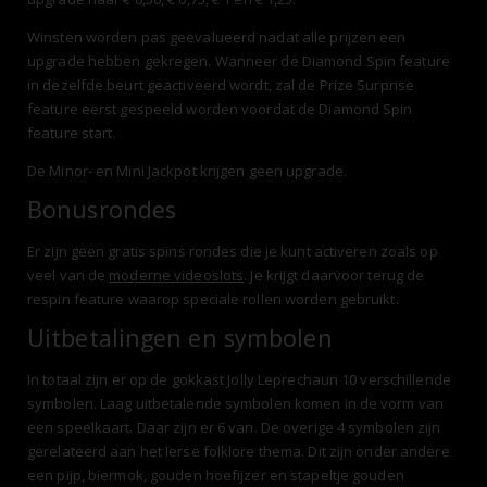
Winsten worden pas geëvalueerd nadat alle prijzen een
upgrade hebben gekregen. Wanneer de Diamond Spin feature
in dezelfde beurt geactiveerd wordt, zal de Prize Surprise
feature eerst gespeeld worden voordat de Diamond Spin
feature start.
De Minor- en Mini Jackpot krijgen geen upgrade.
Bonusrondes
Er zijn geen gratis spins rondes die je kunt activeren zoals op
veel van de
moderne videoslots
. Je krijgt daarvoor terug de
respin feature waarop speciale rollen worden gebruikt.
Uitbetalingen en symbolen
In totaal zijn er op de gokkast Jolly Leprechaun 10 verschillende
symbolen. Laag uitbetalende symbolen komen in de vorm van
een speelkaart. Daar zijn er 6 van. De overige 4 symbolen zijn
gerelateerd aan het Ierse folklore thema. Dit zijn onder andere
een pijp, biermok, gouden hoefijzer en stapeltje gouden