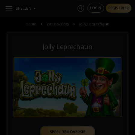
} }
SPELLEN
LOGIN
REGISTREER
Home
casino-slots
Jolly Leprechaun
ORANJE PALACE
100% tot € 250
Jolly Leprechaun
SPEEL DEMOVERSIE