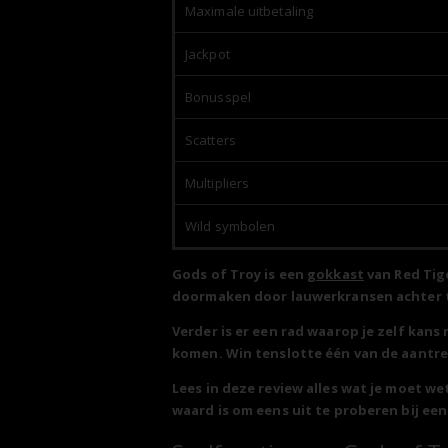
Maximale uitbetaling
Jackpot
Bonusspel
Scatters
Multipliers
Wild symbolen
Gods of Troy is een
gokkast
van Red Tig
doormaken door lauwerkransen achter te 
Verder is er een rad waarop je zelf kans
komen. Win tenslotte één van de aantrek
Lees in deze review alles wat je moet we
waard is om eens uit te proberen bij ee