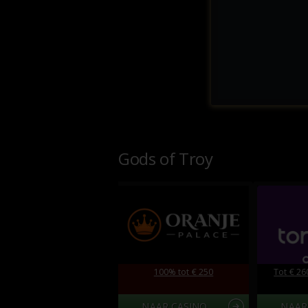
Gods of Troy
100% tot € 250
Tot € 26
NAAR CASINO
NAAR