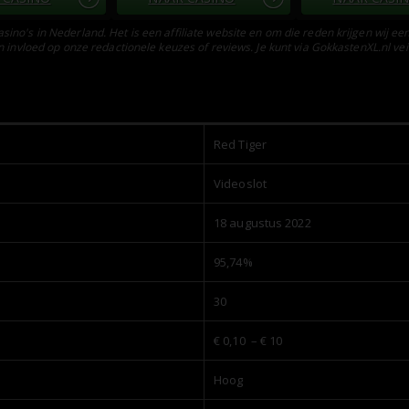
ino's in Nederland. Het is een affiliate website en om die reden krijgen wij ee
en invloed op onze redactionele keuzes of reviews. Je kunt via GokkastenXL.nl 
Red Tiger
Videoslot
18 augustus 2022
95,74%
30
€ 0,10 – € 10
Hoog