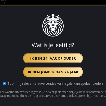
roy
n en 4 rijen met in totaal 30 winlijnen actief. Inzetten kun je zelf per beu
twaarde te selecteren.
eveel beurten je al gespeeld hebt. Als deze teller op 10 staat, zal de 
ken voor het starten van het spel en is er nog een ‘Turbo’ functie om rol
Wat is je leeftijd?
anaf 1 tot 10. Het aantal wordt exact bijgehouden in een teller boven h
s een gouden lauwerkrans achter. Deze gouden lauwerkransen worden va
IK BEN 24 JAAR OF OUDER
mbool. Als een gouden schild op een positie terechtkomt waar al een lau
IK BEN JONGER DAN 24 JAAR
eurige positie die nog geen lauwerkrans heeft. Tijdens iedere tiende b
Toon mij relevante advertenties van legale kansspelaanbieders.
t naar waarheid te worden ingevuld. Je bevestigt hiermee dat je je bewust bent van de ri
dat je momenteel niet bent uitgesloten van deelname aan kansspelen bij online kans
l en kan elk symbool afgezien van scatters vervangen. Iedere tiende beu
r voor de rest van de beurten kunnen ze willekeurig verschijnen en bie