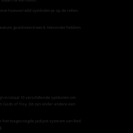
e staan na een beurt.
n met hoeveel wild symbolen je op de rollen
 feature geactiveerd werd. Hieronder hebben
n in totaal 10 verschillende symbolen om
n Gods of Troy. Dit zijn onder andere een
oor het toegevoegde jackpot systeem van Red
g.