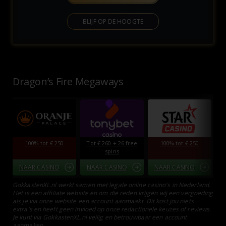
BLIJF OP DE HOOGTE
Dragon’s Fire Megaways
100% tot € 250
Tot € 260 + 26 free
100% tot € 250
M
spins
NAAR CASINO
NAAR CASINO
NAAR CASINO
N
GokkastenXL.nl werkt samen met legale online casino's in Nederland.
Het is een affiliate website en om die reden krijgen wij een vergoeding
als je via onze website een account aanmaakt. Dit kost jou niets
extra's en heeft geen invloed op onze redactionele keuzes of reviews.
Je kunt via GokkastenXL.nl veilig en betrouwbaar een account
aanmaken.