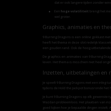
dat er ook langere tijden zonder win
●
Een
hoge volatiliteit
brengt het mee
wel groter.
Graphics, animaties en th
9 Burning Dragons is een online gokkast met
heeft het thema in deze slot redelijk klass
een gouden rand. Ook de hoog uitbetalende 
De graphics en animaties van 9 Burning Drag
leven. Het thema is misschien niet heel origin
Inzetten, uitbetalingen en 
Je speelt 9 Burning Dragons met een inleg tus
tijdens de Hold the Jackpot bonusronde het hel
Je kunt 9 Burning Dragons op elk gewenste t
Wazdan probleemloos. Het plaatsen van inzet
goed kijken hoe je bepaalde dingen instelt. Al