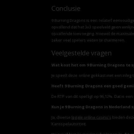
Conclusie
9 Burning Dragons is een relatief eenvoudige
opvallend dat het 3x3 speelveld geen winlijne
opvallende toevoeging. Hoewel de maximale wi
zeker veel spelers weten te charmeren.
Veelgestelde vragen
Wat kost het om 9 Burning Dragons te 
Je speelt deze online gokkast met een inleg t
Heeft 9 Burning Dragons een goed gemi
De RTP van dit spel ligt op 96,12%. Dat is e
Kun je 9 Burning Dragons in Nederland 
Ja, diverse
legale online casino’s
bieden deze
Kansspelautoriteit.