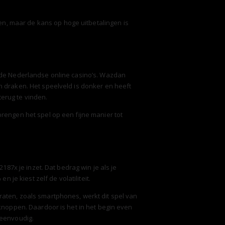
nen, maar de kans op hoge uitbetalingen is
n de Nederlandse online casino’s. Wazdan
n draken. Het speelveld is donker en heeft
erug te vinden.
rengen het spel op een fijne manier tot
187x je inzet. Dat bedrag win je als je
 je kiest zelf de volatiliteit.
aten, zoals smartphones, werkt dit spel van
knoppen. Daardoor is het in het begin even
l eenvoudig.