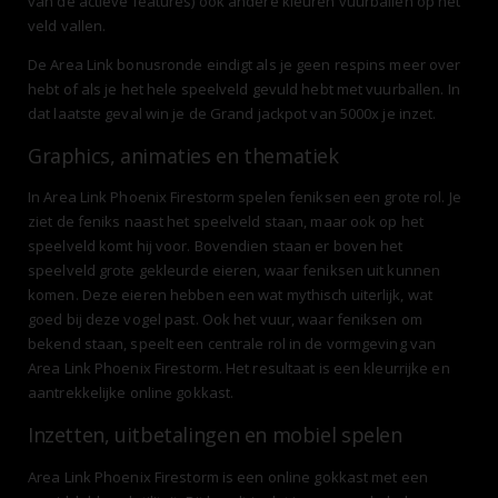
van de actieve features) ook andere kleuren vuurballen op het
veld vallen.
De Area Link bonusronde eindigt als je geen respins meer over
hebt of als je het hele speelveld gevuld hebt met vuurballen. In
dat laatste geval win je de Grand jackpot van 5000x je inzet.
Graphics, animaties en thematiek
In Area Link Phoenix Firestorm spelen feniksen een grote rol. Je
ziet de feniks naast het speelveld staan, maar ook op het
speelveld komt hij voor. Bovendien staan er boven het
speelveld grote gekleurde eieren, waar feniksen uit kunnen
komen. Deze eieren hebben een wat mythisch uiterlijk, wat
goed bij deze vogel past. Ook het vuur, waar feniksen om
bekend staan, speelt een centrale rol in de vormgeving van
Area Link Phoenix Firestorm. Het resultaat is een kleurrijke en
aantrekkelijke online gokkast.
Inzetten, uitbetalingen en mobiel spelen
Area Link Phoenix Firestorm is een online gokkast met een