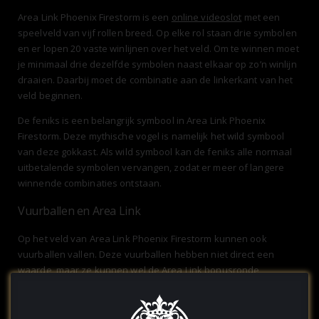
Area Link Phoenix Firestorm is een
online videoslot
met een
speelveld van vijf rollen breed. Op elke rol staan drie symbolen
en er lopen 20 vaste winlijnen over het veld. Om te winnen moet
je minimaal drie dezelfde symbolen naast elkaar op zo’n winlijn
draaien. Daarbij moet de combinatie aan de linkerkant van het
veld beginnen.
De feniks is een belangrijk symbool in Area Link Phoenix
Firestorm. Deze mythische vogel is namelijk het wild symbool
van deze gokkast. Als wild symbool kan de feniks alle normaal
uitbetalende symbolen vervangen, zodat er meer of langere
winnende combinaties ontstaan.
Vuurballen en Area Link
Op het veld van Area Link Phoenix Firestorm kunnen ook
vuurballen vallen. Deze vuurballen hebben niet direct een
waarde, maar ze kunnen wel de Area Link bonusronde
activeren. Daarbij veranderen de vuurballen op het veld van
kleur en worden ze door het bijbehorende ei boven het
speelveld verzameld. Hierbij kan het ei willekeurig uitkomen,