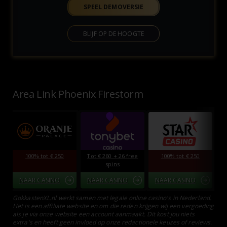
SPEEL DEMOVERSIE
BLIJF OP DE HOOGTE
Area Link Phoenix Firestorm
100% tot € 250
Tot € 260 + 26 free
100% tot € 250
M
spins
NAAR CASINO
NAAR CASINO
NAAR CASINO
N
GokkastenXL.nl werkt samen met legale online casino's in Nederland.
Het is een affiliate website en om die reden krijgen wij een vergoeding
als je via onze website een account aanmaakt. Dit kost jou niets
extra's en heeft geen invloed op onze redactionele keuzes of reviews.