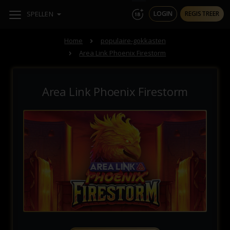
} }
SPELLEN
LOGIN
REGISTREER
Home
populaire-gokkasten
ORANJE PALACE
100% tot € 250
Area Link Phoenix Firestorm
Area Link Phoenix Firestorm