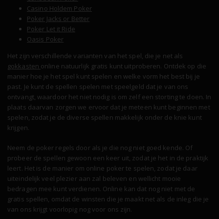
Casino Holdem Poker
Poker Jacks or Better
Poker Let it Ride
Oasis Poker
Het zijn verschillende varianten van het spel, die je net als
gokkasten
online natuurlijk gratis kunt uitproberen. Ontdek op die
manier hoe je het spel kunt spelen en welke vorm het best bij je
past. Je kunt de spellen spelen met speelgeld dat je van ons
ontvangt, waardoor het niet nodig is om zelf een storting te doen. In
plaats daarvan zorgen we ervoor dat je meteen kunt beginnen met
spelen, zodat je de diverse spellen makkelijk onder de knie kunt
krijgen.
Neem de poker regels door als je die nog niet goed kende. Of
probeer de spellen gewoon een keer uit, zodat je het in de praktijk
leert. Het is de manier om online poker te spelen, zodat je daar
uiteindelijk veel plezier aan zal beleven en wellicht mooie
bedragen mee kunt verdienen. Online kan dat nog niet met de
gratis spellen, omdat de winsten die je maakt net als de inleg die je
van ons krijgt voorlopig nog voor ons zijn.