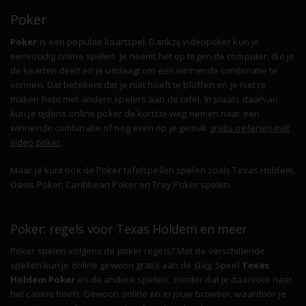
Poker
Poker
is een populair kaartspel. Dankzij videopoker kun je
eenvoudig online spelen. Je neemt het op tegen de computer, die je
de kaarten deelt en je uitdaagt om een winnende combinatie te
vormen. Dat betekent dat je niet hoeft te bluffen en je niet te
maken hebt met andere spelers aan de tafel. In plaats daarvan
kun je tijdens online poker de kortste weg nemen naar een
winnende combinatie of nog even op je gemak
gratis oefenen met
video poker
.
Maar je kunt ook de Poker tafelspellen spelen zoals Texas Holdem,
Oasis Poker, Caribbean Poker en Trey Poker spelen.
Poker: regels voor Texas Holdem en meer
Poker spelen volgens de poker regels? Met de verschillende
spellen kun je online gewoon gratis aan de slag. Speel
Texas
Holdem Poker
en de andere spellen, zonder dat je daarvoor naar
het casino hoeft. Gewoon online en in jouw browser, waardoor je