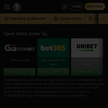
LOGIN
REGISTREER
Populaire gokkasten
Casino slots
Klassie
Speel online poker bij
100% tot € 250
Maximaal 500 free
Ontvang € 50 aan free
spins
spins
NAAR CASINO
NAAR CASINO
NAAR CASINO
GokkastenXL.nl werkt samen met legale online casino's in Nederland. Het
is een affiliate website en om die reden krijgen wij een vergoeding als je via
onze website een account aanmaakt. Dit kost jou niets extra's en heeft
geen invloed op onze redactionele keuzes of reviews. Je kunt via
GokkastenXL.nl veilig en betrouwbaar een account aanmaken.