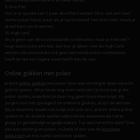
bijvoorbeeld twee zevens en twee vieren.
9. One Pair:
Hier is er sprake van 1 paar dezelfde kaarten. Dit is niet een heel
sterke poker hand, maar als je bijvoorbeeld Two Aces hebt, maak je
al wel kans om te winnen.
10. High card:
Als je geen van de bovenstaande combinaties maar je hebt wel 1
hoge kaart zoals een Ace, dan kun je alleen met die High Card
winnen van iemand die ook geen winnende poker combinaties
heeft en die een lagere kaart heeft dan de Aas.
Online gokken met poker
Je kunt
online gokken
met poker door een storting te doen om echt
geld te spelen. Wil je liever nog even oefenen? Je kunt ook gratis
poker spelen, waardoor je daar nog geen risico mee loopt. Wij
zorgen voor het speelgeld om online te gokken, al zijn de winsten
die je daarmee maakt natuurlijk ook voor ons. Je kunt online poker
spelen en de andere spellen uitproberen, waarmee we het je
graag zo gemakkelijk mogelijk maken. Toe aan het echte werk? Doe
dan een storting om poker, roulette of een van de
klassieke
gokkasten
uit ons ruime aanbod te spelen.