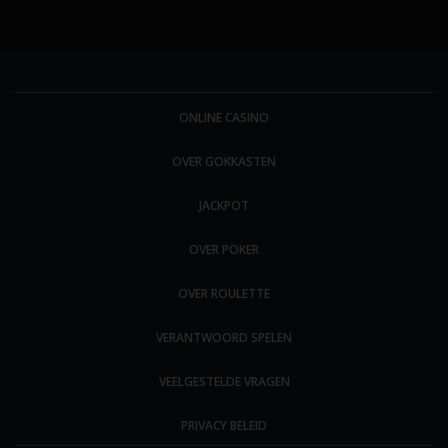
ONLINE CASINO
OVER GOKKASTEN
JACKPOT
OVER POKER
OVER ROULETTE
VERANTWOORD SPELEN
VEELGESTELDE VRAGEN
PRIVACY BELEID