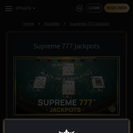
} }
SPELLEN
LOGIN
REGISTREER
Home
Roulette
Supreme 777 Jackpots
ORANJE PALACE
100% tot € 250
Supreme 777 Jackpots
SPEEL DEMOVERSIE