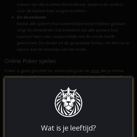
manier zijn alle kaarten beschikbaar, waarna de spelers
voor de laatste keer mogen inzetten.
De showdown
Nadat alle spelers hun uiteindelijke inzet hebben gedaan
volgt de showdown. Dat betekent dat alle spelers hun
kaarten laten zien, waarna blijkt wie de ronde heeft
gewonnen. De dealer int de gespeelde fishes, om die toe te
wijzen aan de winnaar van de ronde.
Online Poker spelen
Poker is goed geschikt ter afwisseling van de
slots
die je online
kunt spelen. Heb je een aantal van de
populaire gokkasten
of
andere spellen uitgeprobeerd en ben je toe aan wat variatie? Dan
is poker daarvoor goed geschikt, net als wanneer je tijdens een
potje
roulette
een extra spel wilt spelen terwijl je wacht hoe de
kogel in de cilinder tot stilstand zal komen.
Online poker
speel je
snel en heel eenvoudig, waardoor je gemakkelijk een gokje kunt
wagen en je daar mogelijk een leuk bedrag aan kunt overhouden.
Wat is je leeftijd?
Poker gratis spelen en dat het liefst online? Je kunt daar Texas
Holdem spelen volgens de bovenstaande poker regels, net als een