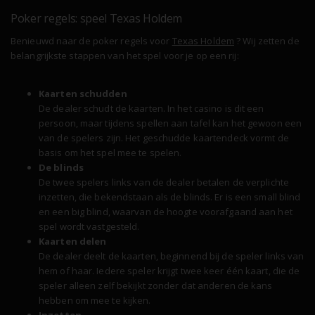
Poker regels: speel Texas Holdem
Benieuwd naar de poker regels voor
Texas Holdem
? Wij zetten de
belangrijkste stappen van het spel voor je op een rij:
Kaarten schudden
De dealer schudt de kaarten. In het casino is dit een
persoon, maar tijdens spellen aan tafel kan het gewoon een
van de spelers zijn. Het geschudde kaartendeck vormt de
basis om het spel mee te spelen.
De blinds
De twee spelers links van de dealer betalen de verplichte
inzetten, die bekendstaan als de blinds. Er is een small blind
en een big blind, waarvan de hoogte voorafgaand aan het
spel wordt vastgesteld.
Kaarten delen
De dealer deelt de kaarten, beginnend bij de speler links van
hem of haar. Iedere speler krijgt twee keer één kaart, die de
speler alleen zelf bekijkt zonder dat anderen de kans
hebben om mee te kijken.