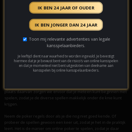
aantal andere varianten. Je kunt bijvoorbeeld de volgende versies
IK BEN 24 JAAR OF OUDER
van online poker spelen:
IK BEN JONGER DAN 24 JAAR
Caribbean Poker
Casino Holdem Poker
Poker Jacks or Better
Toon mij relevante advertenties van legale
Poker Let it Ride
kansspelaanbieders.
Oasis Poker
Je leeftijd dient naar waarheid te worden ingevuld. Je bevestigt
Het zijn verschillende varianten van het spel, die je net als
hiermee dat je je bewust bent van de risico’s van online kansspelen
en dat je momenteel niet bent uitgesloten van deelname aan
gokkasten
online natuurlijk gratis kunt uitproberen. Ontdek op die
kansspelen bij online kansspelaanbieders.
manier hoe je het spel kunt spelen en welke vorm het best bij je
past. Je kunt de spellen spelen met speelgeld dat je van ons
ontvangt, waardoor het niet nodig is om zelf een storting te doen. In
plaats daarvan zorgen we ervoor dat je meteen kunt beginnen met
spelen, zodat je de diverse spellen makkelijk onder de knie kunt
krijgen.
Neem de poker regels door als je die nog niet goed kende. Of
probeer de spellen gewoon een keer uit, zodat je het in de praktijk
leert. Het is de manier om online poker te spelen, zodat je daar