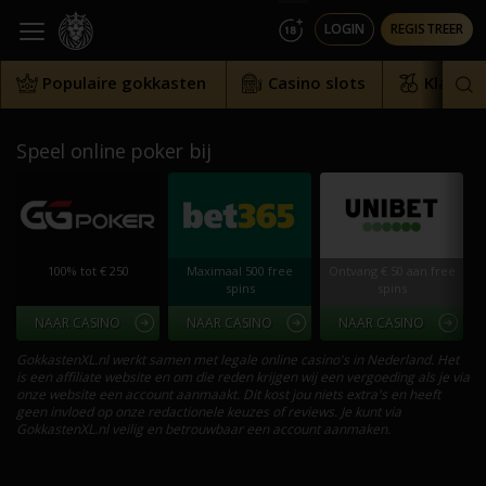
LOGIN
REGISTREER
Populaire gokkasten
Casino slots
Klassie
Speel online poker bij
100% tot € 250
Maximaal 500 free
Ontvang € 50 aan free
spins
spins
NAAR CASINO
NAAR CASINO
NAAR CASINO
GokkastenXL.nl werkt samen met legale online casino's in Nederland. Het
is een affiliate website en om die reden krijgen wij een vergoeding als je via
onze website een account aanmaakt. Dit kost jou niets extra's en heeft
geen invloed op onze redactionele keuzes of reviews. Je kunt via
GokkastenXL.nl veilig en betrouwbaar een account aanmaken.