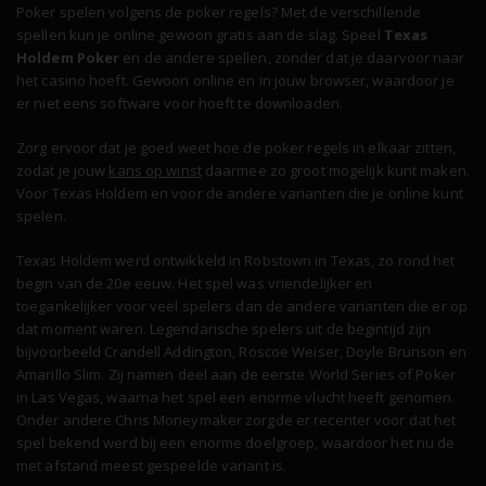
Poker spelen volgens de poker regels? Met de verschillende
spellen kun je online gewoon gratis aan de slag. Speel
Texas
Holdem Poker
en de andere spellen, zonder dat je daarvoor naar
het casino hoeft. Gewoon online en in jouw browser, waardoor je
er niet eens software voor hoeft te downloaden.
Zorg ervoor dat je goed weet hoe de poker regels in elkaar zitten,
zodat je jouw
kans op winst
daarmee zo groot mogelijk kunt maken.
Voor Texas Holdem en voor de andere varianten die je online kunt
spelen.
Texas Holdem werd ontwikkeld in Robstown in Texas, zo rond het
begin van de 20e eeuw. Het spel was vriendelijker en
toegankelijker voor veel spelers dan de andere varianten die er op
dat moment waren. Legendarische spelers uit de begintijd zijn
bijvoorbeeld Crandell Addington, Roscoe Weiser, Doyle Brunson en
Amarillo Slim. Zij namen deel aan de eerste World Series of Poker
in Las Vegas, waarna het spel een enorme vlucht heeft genomen.
Onder andere Chris Moneymaker zorgde er recenter voor dat het
spel bekend werd bij een enorme doelgroep, waardoor het nu de
met afstand meest gespeelde variant is.