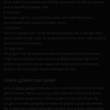
Deze poker hand wordt ook wel trips genoemd. Dit heb je wanneer
je drie dezelfde kaarten hebt.
8. Two Pair:
De naam zegt het al, je hebt hier twee verschillende paren,
bijvoorbeeld twee zevens en twee vieren.
9. One Pair:
Hier is er sprake van 1 paar dezelfde kaarten. Dit is niet een heel
sterke poker hand, maar als je bijvoorbeeld Two Aces hebt, maak je
al wel kans om te winnen.
10. High card:
Als je geen van de bovenstaande combinaties maar je hebt wel 1
hoge kaart zoals een Ace, dan kun je alleen met die High Card
winnen van iemand die ook geen winnende poker combinaties
heeft en die een lagere kaart heeft dan de Aas.
Online gokken met poker
Je kunt
online gokken
met poker door een storting te doen om echt
geld te spelen. Wil je liever nog even oefenen? Je kunt ook gratis
poker spelen, waardoor je daar nog geen risico mee loopt. Wij
zorgen voor het speelgeld om online te gokken, al zijn de winsten
die je daarmee maakt natuurlijk ook voor ons. Je kunt online poker