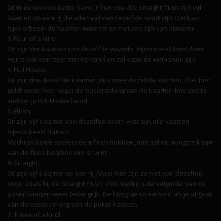
Dit is de tweede beste hand in het spel. De straight flush zijn vijf
kaarten op een rij die allemaal van dezelfde soort zijn. Dat kan
bijvoorbeeld de kaarten twee tot en met zes zijn van klaveren.
3. Four of a kind:
Dit zijn vier kaarten van dezelfde waarde, bijvoorbeeld vier Aces.
Het is ook een zeer sterke hand en zal vaak de winnende zijn.
4. Full House:
Dit zijn drie dezelfde kaarten plus twee dezelfde kaarten. Ook hier
geldt weer, hoe hoger de basisranking van de kaarten hoe des te
sterker je Full House hand.
5. Flush:
Dit zijn vijf kaarten van dezelfde soort. Hier zijn alle kaarten
bijvoorbeeld harten.
Mochten beide spelers een flush hebben, dan zal de hoogste kaart
van de flush bepalen wie er wint.
6. Straight:
Dit zijn vijf kaarten op een rij. Maar hier zijn ze niet van dezelfde
soort zoals bij de Straight Flush. Ook hierbij is de volgorde van de
poker kaarten weer belangrijk. De hoogste straat wint als je uitgaat
van de basisranking van de poker kaarten.
7. Three of a kind: