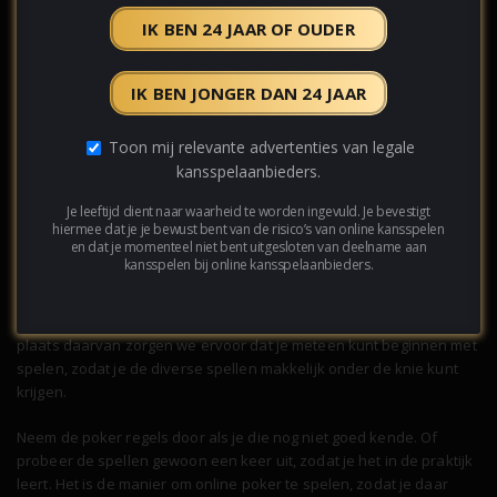
aantal andere varianten. Je kunt bijvoorbeeld de volgende versies
IK BEN 24 JAAR OF OUDER
van online poker spelen:
IK BEN JONGER DAN 24 JAAR
Caribbean Poker
Casino Holdem Poker
Poker Jacks or Better
Toon mij relevante advertenties van legale
Poker Let it Ride
kansspelaanbieders.
Oasis Poker
Je leeftijd dient naar waarheid te worden ingevuld. Je bevestigt
Het zijn verschillende varianten van het spel, die je net als
hiermee dat je je bewust bent van de risico’s van online kansspelen
en dat je momenteel niet bent uitgesloten van deelname aan
gokkasten
online natuurlijk gratis kunt uitproberen. Ontdek op die
kansspelen bij online kansspelaanbieders.
manier hoe je het spel kunt spelen en welke vorm het best bij je
past. Je kunt de spellen spelen met speelgeld dat je van ons
ontvangt, waardoor het niet nodig is om zelf een storting te doen. In
plaats daarvan zorgen we ervoor dat je meteen kunt beginnen met
spelen, zodat je de diverse spellen makkelijk onder de knie kunt
krijgen.
Neem de poker regels door als je die nog niet goed kende. Of
probeer de spellen gewoon een keer uit, zodat je het in de praktijk
leert. Het is de manier om online poker te spelen, zodat je daar