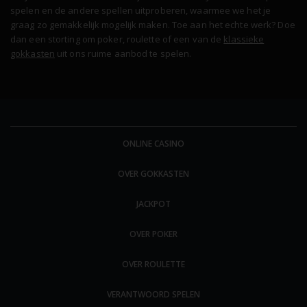
spelen en de andere spellen uitproberen, waarmee we het je
graag zo gemakkelijk mogelijk maken. Toe aan het echte werk? Doe
dan een storting om poker, roulette of een van de
klassieke
gokkasten
uit ons ruime aanbod te spelen.
ONLINE CASINO
OVER GOKKASTEN
JACKPOT
OVER POKER
OVER ROULETTE
VERANTWOORD SPELEN