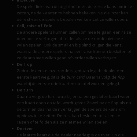
Inzetten
De speler links van de big blind heeft de eerste kans om in te
zetten, na de kaarten te hebben bekeken. Na die inzet kan
de rest van de spelers bepalen welke inzet ze willen doen.
Call, raise of fold
De andere spelers kunnen callen om mee te gaan, een raise
doen om te verhogen of folder als ze de ronde niet mee
willen spelen. Ook de small en big blind krijgen die kans,
waarna de andere spelers na een raise kunnen besluiten of
ze daarin mee willen gaan of verder willen verhogen.
De flop
Zodra de eerste inzetronde is gedaan legt de dealer een
eerste kaart weg, dit is de
burn card
. Daarna volgt de
flop
waarbij de eerste drie kaarten op tafel worden gelegd.
De turn
Daarna volgt de turn, waarbij er na een gesloten kaart weer
een kaart open op tafel wordt gezet. Zowel na de flop als na
de turn en daarna de river krijgen de spelers de kans om
opnieuw in te zetten. De rest kan besluiten te callen, te
raisen of te folden als ze niet mee willen spelen.
De river
De laatste kaart die de dealer neerlegt is de river. Op die