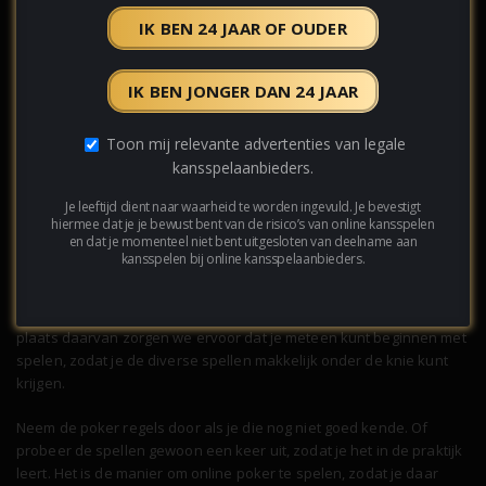
aantal andere varianten. Je kunt bijvoorbeeld de volgende versies
IK BEN 24 JAAR OF OUDER
van online poker spelen:
IK BEN JONGER DAN 24 JAAR
Caribbean Poker
Casino Holdem Poker
Poker Jacks or Better
Toon mij relevante advertenties van legale
Poker Let it Ride
kansspelaanbieders.
Oasis Poker
Je leeftijd dient naar waarheid te worden ingevuld. Je bevestigt
Het zijn verschillende varianten van het spel, die je net als
hiermee dat je je bewust bent van de risico’s van online kansspelen
en dat je momenteel niet bent uitgesloten van deelname aan
gokkasten
online natuurlijk gratis kunt uitproberen. Ontdek op die
kansspelen bij online kansspelaanbieders.
manier hoe je het spel kunt spelen en welke vorm het best bij je
past. Je kunt de spellen spelen met speelgeld dat je van ons
ontvangt, waardoor het niet nodig is om zelf een storting te doen. In
plaats daarvan zorgen we ervoor dat je meteen kunt beginnen met
spelen, zodat je de diverse spellen makkelijk onder de knie kunt
krijgen.
Neem de poker regels door als je die nog niet goed kende. Of
probeer de spellen gewoon een keer uit, zodat je het in de praktijk
leert. Het is de manier om online poker te spelen, zodat je daar