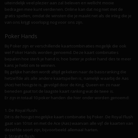
uiteindelijk veel plezier aan zal beleven en wellicht mooie
bedragen mee kunt verdienen. Online kan dat nog niet met de
gratis spellen, omdat de winsten die je maakt net als de inleg die je
van ons krijgt voorlopig nog voor ons zijn.
Poker Hands
Bij Poker zijn er verschillende kaartcombinaties mogelijk die ook
wel Poker Hands worden genoemd. Deze kaart combinaties
bepalen hoe sterk je hand is; hoe beter je poker hand des te meer
kans je hebt om te winnen.
Bij gelijke handen wordt altijd gekeken naar de basisranking die
hetzelfde als alle andere kaartspellen is, namelijk waarbij de Aas
(Ace) het hoogste is, gevolgd door de King, Queen en zo naar
beneden gaat tot de laagste kaart ranking wat de twee is.
Er zijn in totaal 10 poker handen die hier onder worden genoemd:
1. De Royal Flush:
Dit is de hoogst mogelijke kaart combinatie bij Poker. De Royal Flush
gaat van 10 tot en met de Ace (Aas) waarvan alle vijf de kaarten van
dezelfde soort zijn, bijvoorbeeld allemaal harten.
2. Straight flush: