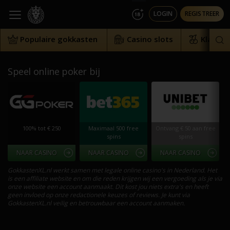
LOGIN
REGISTREER
Populaire gokkasten
Casino slots
Klassie
Speel online poker bij
100% tot € 250
Maximaal 500 free
Ontvang € 50 aan free
spins
spins
NAAR CASINO
NAAR CASINO
NAAR CASINO
GokkastenXL.nl werkt samen met legale online casino's in Nederland. Het
is een affiliate website en om die reden krijgen wij een vergoeding als je via
onze website een account aanmaakt. Dit kost jou niets extra's en heeft
geen invloed op onze redactionele keuzes of reviews. Je kunt via
GokkastenXL.nl veilig en betrouwbaar een account aanmaken.