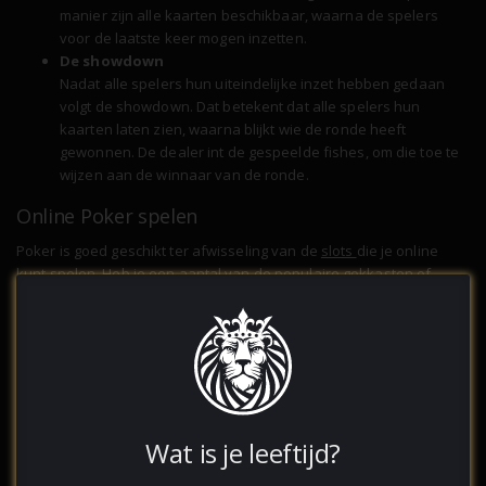
manier zijn alle kaarten beschikbaar, waarna de spelers
voor de laatste keer mogen inzetten.
De showdown
Nadat alle spelers hun uiteindelijke inzet hebben gedaan
volgt de showdown. Dat betekent dat alle spelers hun
kaarten laten zien, waarna blijkt wie de ronde heeft
gewonnen. De dealer int de gespeelde fishes, om die toe te
wijzen aan de winnaar van de ronde.
Online Poker spelen
Poker is goed geschikt ter afwisseling van de
slots
die je online
kunt spelen. Heb je een aantal van de
populaire gokkasten
of
andere spellen uitgeprobeerd en ben je toe aan wat variatie? Dan
is poker daarvoor goed geschikt, net als wanneer je tijdens een
potje
roulette
een extra spel wilt spelen terwijl je wacht hoe de
kogel in de cilinder tot stilstand zal komen.
Online poker
speel je
snel en heel eenvoudig, waardoor je gemakkelijk een gokje kunt
wagen en je daar mogelijk een leuk bedrag aan kunt overhouden.
Wat is je leeftijd?
Poker gratis spelen en dat het liefst online? Je kunt daar Texas
Holdem spelen volgens de bovenstaande poker regels, net als een