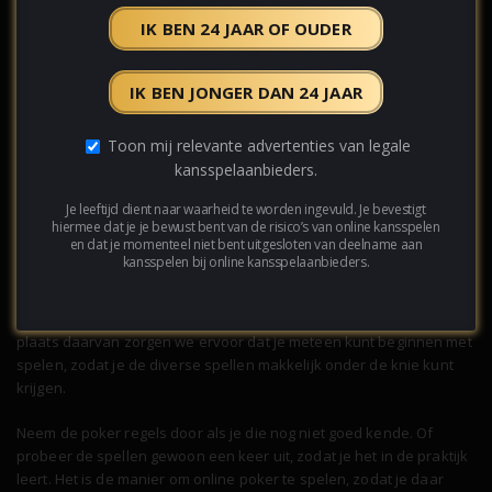
aantal andere varianten. Je kunt bijvoorbeeld de volgende versies
IK BEN 24 JAAR OF OUDER
van online poker spelen:
IK BEN JONGER DAN 24 JAAR
Caribbean Poker
Casino Holdem Poker
Poker Jacks or Better
Toon mij relevante advertenties van legale
Poker Let it Ride
kansspelaanbieders.
Oasis Poker
Je leeftijd dient naar waarheid te worden ingevuld. Je bevestigt
Het zijn verschillende varianten van het spel, die je net als
hiermee dat je je bewust bent van de risico’s van online kansspelen
en dat je momenteel niet bent uitgesloten van deelname aan
gokkasten
online natuurlijk gratis kunt uitproberen. Ontdek op die
kansspelen bij online kansspelaanbieders.
manier hoe je het spel kunt spelen en welke vorm het best bij je
past. Je kunt de spellen spelen met speelgeld dat je van ons
ontvangt, waardoor het niet nodig is om zelf een storting te doen. In
plaats daarvan zorgen we ervoor dat je meteen kunt beginnen met
spelen, zodat je de diverse spellen makkelijk onder de knie kunt
krijgen.
Neem de poker regels door als je die nog niet goed kende. Of
probeer de spellen gewoon een keer uit, zodat je het in de praktijk
leert. Het is de manier om online poker te spelen, zodat je daar