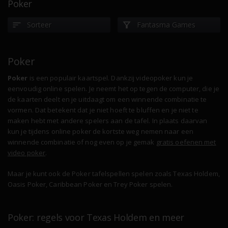
Poker
Sorteer
Fantasma Games
Poker
Poker
is een populair kaartspel. Dankzij videopoker kun je
eenvoudig online spelen. Je neemt het op tegen de computer, die je
de kaarten deelt en je uitdaagt om een winnende combinatie te
vormen. Dat betekent dat je niet hoeft te bluffen en je niet te
maken hebt met andere spelers aan de tafel. In plaats daarvan
kun je tijdens online poker de kortste weg nemen naar een
winnende combinatie of nog even op je gemak
gratis oefenen met
video poker
.
Maar je kunt ook de Poker tafelspellen spelen zoals Texas Holdem,
Oasis Poker, Caribbean Poker en Trey Poker spelen.
Poker: regels voor Texas Holdem en meer