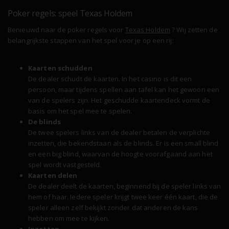
Poker regels: speel Texas Holdem
Benieuwd naar de poker regels voor
Texas Holdem
? Wij zetten de
belangrijkste stappen van het spel voor je op een rij:
Kaarten schudden
De dealer schudt de kaarten. In het casino is dit een
persoon, maar tijdens spellen aan tafel kan het gewoon een
van de spelers zijn. Het geschudde kaartendeck vormt de
basis om het spel mee te spelen.
De blinds
De twee spelers links van de dealer betalen de verplichte
inzetten, die bekendstaan als de blinds. Er is een small blind
en een big blind, waarvan de hoogte voorafgaand aan het
spel wordt vastgesteld.
Kaarten delen
De dealer deelt de kaarten, beginnend bij de speler links van
hem of haar. Iedere speler krijgt twee keer één kaart, die de
speler alleen zelf bekijkt zonder dat anderen de kans
hebben om mee te kijken.