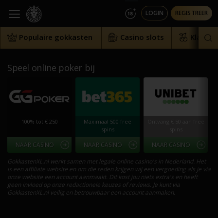
LOGIN
REGISTREER
Populaire gokkasten
Casino slots
Klassie
Speel online poker bij
100% tot € 250
Maximaal 500 free
Ontvang € 50 aan free
spins
spins
NAAR CASINO
NAAR CASINO
NAAR CASINO
GokkastenXL.nl werkt samen met legale online casino's in Nederland. Het
is een affiliate website en om die reden krijgen wij een vergoeding als je via
onze website een account aanmaakt. Dit kost jou niets extra's en heeft
geen invloed op onze redactionele keuzes of reviews. Je kunt via
GokkastenXL.nl veilig en betrouwbaar een account aanmaken.