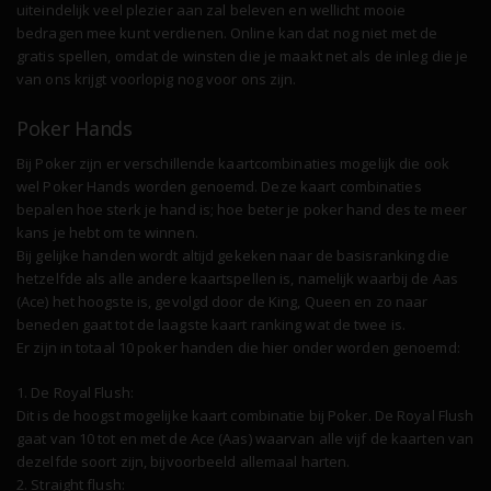
uiteindelijk veel plezier aan zal beleven en wellicht mooie
bedragen mee kunt verdienen. Online kan dat nog niet met de
gratis spellen, omdat de winsten die je maakt net als de inleg die je
van ons krijgt voorlopig nog voor ons zijn.
Poker Hands
Bij Poker zijn er verschillende kaartcombinaties mogelijk die ook
wel Poker Hands worden genoemd. Deze kaart combinaties
bepalen hoe sterk je hand is; hoe beter je poker hand des te meer
kans je hebt om te winnen.
Bij gelijke handen wordt altijd gekeken naar de basisranking die
hetzelfde als alle andere kaartspellen is, namelijk waarbij de Aas
(Ace) het hoogste is, gevolgd door de King, Queen en zo naar
beneden gaat tot de laagste kaart ranking wat de twee is.
Er zijn in totaal 10 poker handen die hier onder worden genoemd:
1. De Royal Flush:
Dit is de hoogst mogelijke kaart combinatie bij Poker. De Royal Flush
gaat van 10 tot en met de Ace (Aas) waarvan alle vijf de kaarten van
dezelfde soort zijn, bijvoorbeeld allemaal harten.
2. Straight flush: