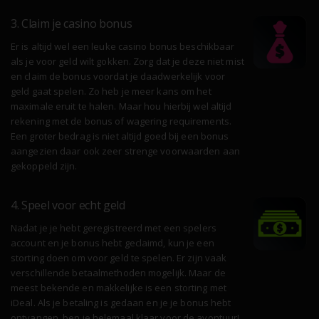
3. Claim je casino bonus
Er is altijd wel een leuke casino bonus beschikbaar
als je voor geld wilt gokken. Zorg dat je deze niet mist
en claim de bonus voordat je daadwerkelijk voor
geld gaat spelen. Zo heb je meer kans om het
maximale eruit te halen. Maar hou hierbij wel altijd
rekening met de bonus of wagering requirements.
Een groter bedrag is niet altijd goed bij een bonus
aangezien daar ook zeer strenge voorwaarden aan
gekoppeld zijn.
4. Speel voor echt geld
Nadat je je hebt geregistreerd met een spelers
account en je bonus hebt geclaimd, kun je een
storting doen om voor geld te spelen. Er zijn vaak
verschillende betaalmethoden mogelijk. Maar de
meest bekende en makkelijke is een storting met
iDeal. Als je betaling is gedaan en je je bonus hebt
ontvangen, ben je helemaal klaar voor de avontuur!