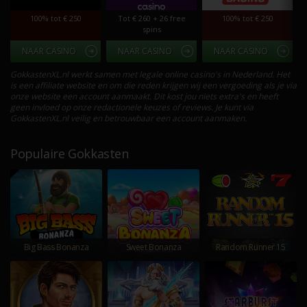
100% tot € 250
Tot € 260 + 26 free
100% tot € 250
spins
NAAR CASINO
NAAR CASINO
NAAR CASINO
GokkastenXL.nl werkt samen met legale online casino's in Nederland. Het
is een affiliate website en om die reden krijgen wij een vergoeding als je via
onze website een account aanmaakt. Dit kost jou niets extra's en heeft
geen invloed op onze redactionele keuzes of reviews. Je kunt via
GokkastenXL.nl veilig en betrouwbaar een account aanmaken.
Populaire Gokkasten
Big Bass Bonanza
Sweet Bonanza
Random Runner 15