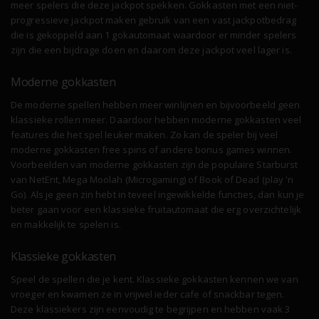
meer spelers die deze jackpot spekken. Gokkasten met een niet-
progressieve jackpot maken gebruik van een vast jackpotbedrag
die is gekoppeld aan 1 gokautomaat waardoor er minder spelers
zijn die een bijdrage doen en daarom deze jackpot veel lager is.
Moderne gokkasten
De moderne spellen hebben meer winlijnen en bijvoorbeeld geen
klassieke rollen meer. Daardoor hebben moderne gokkasten veel
features die het spel leuker maken. Zo kan de speler bij veel
moderne gokkasten free spins of andere bonus games winnen.
Voorbeelden van moderne gokkasten zijn de populaire Starburst
van NetEnt, Mega Moolah (Microgaming) of Book of Dead (play 'n
Go). Als je geen zin hebt in teveel ingewikkelde functies, dan kun je
beter gaan voor een klassieke fruitautomaat die erg overzichtelijk
en makkelijk te spelen is.
Klassieke gokkasten
Speel de spellen die je kent. Klassieke gokkasten kennen we van
vroeger en kwamen ze in vrijwel ieder cafe of snackbar tegen.
Deze klassiekers zijn eenvoudig te begrijpen en hebben vaak 3