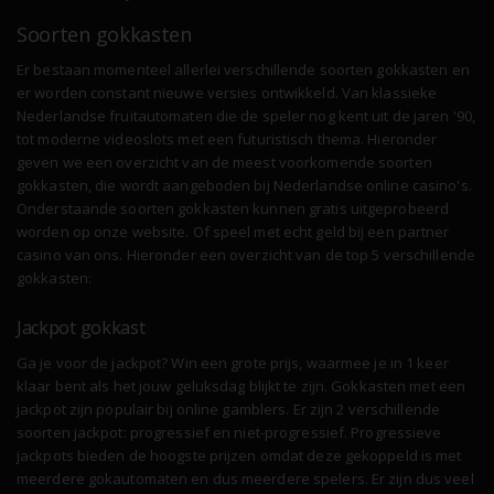
Soorten gokkasten
Er bestaan momenteel allerlei verschillende soorten gokkasten en
er worden constant nieuwe versies ontwikkeld. Van klassieke
Nederlandse fruitautomaten die de speler nog kent uit de jaren '90,
tot moderne videoslots met een futuristisch thema. Hieronder
geven we een overzicht van de meest voorkomende soorten
gokkasten, die wordt aangeboden bij Nederlandse online casino's.
Onderstaande soorten gokkasten kunnen gratis uitgeprobeerd
worden op onze website. Of speel met echt geld bij een partner
casino van ons. Hieronder een overzicht van de top 5 verschillende
gokkasten:
Jackpot gokkast
Ga je voor de jackpot? Win een grote prijs, waarmee je in 1 keer
klaar bent als het jouw geluksdag blijkt te zijn. Gokkasten met een
jackpot zijn populair bij online gamblers. Er zijn 2 verschillende
soorten jackpot: progressief en niet-progressief. Progressieve
jackpots bieden de hoogste prijzen omdat deze gekoppeld is met
meerdere gokautomaten en dus meerdere spelers. Er zijn dus veel