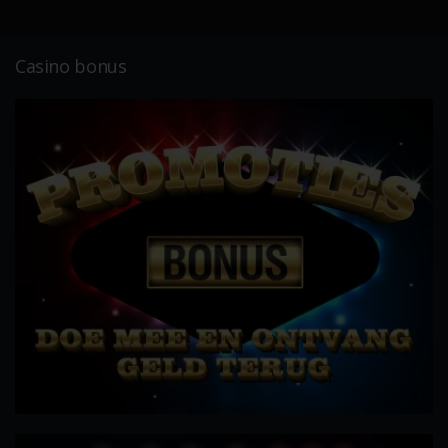
Casino bonus