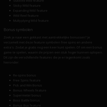
Stacked Wild feature
Sticky Wild feature
Expanding Wild feature
Wild Reel feature
Multyplying Wild feature
Bonus symbolen
Zoek je naar een gokkast met aantrekkelijke bonussen? Je
verzamelt met deze feature symbolen free spins en andere
extra's. Zodat je gratis nog een keer kunt spelen. Of om een bonus
game te spelen, waarin de prijzen een stuk hoger kunnen oplopen.
Dit zijn de verschillende features die je er tegenkomt zoals
hieronder:
Re-spins bonus
Free Spins feature
Pick and Win Bonus
Bonus Wheels feature
Supermeter bonus
Boss Battle bonus
Bonus Buy feature