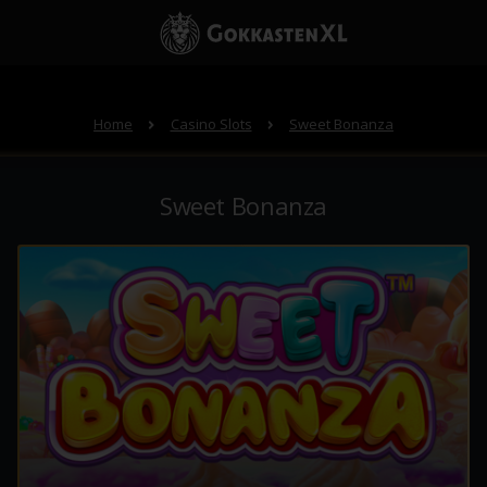
ORANJE PALACE
NAAR CASINO
100% tot € 250
Home
Casino Slots
Sweet Bonanza
Sweet Bonanza