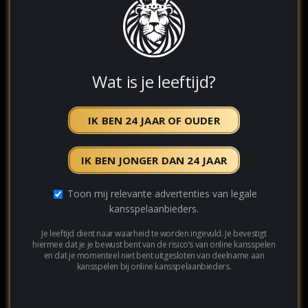
Wat is je leeftijd?
2026-06-19 -De leukste gokkasten met een voetbalthema
IK BEN 24 JAAR OF OUDER
2026-04-20 -Wat is het verschil tussen normale en 1000 gokkasten?
IK BEN JONGER DAN 24 JAAR
2026-03-23 -Welke gokkasten passen bij beginnende spelers?
Toon mij relevante advertenties van legale
kansspelaanbieders.
2026-03-19 -Hoe werkt volatiliteit bij gokkasten?
Je leeftijd dient naar waarheid te worden ingevuld. Je bevestigt
2026-02-07 -Welke gokkasten zijn geschikt voor het vrijspelen van
hiermee dat je je bewust bent van de risico’s van online kansspelen
een bonus?
en dat je momenteel niet bent uitgesloten van deelname aan
kansspelen bij online kansspelaanbieders.
2026-01-09 -Hoe kies je een gokkast die bij jouw speelstijl past?