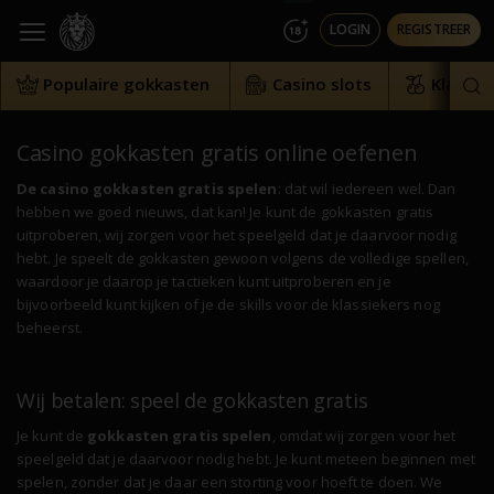
LOGIN
REGISTREER
Populaire gokkasten
Casino slots
Klassie
Casino gokkasten gratis online oefenen
De casino gokkasten gratis spelen
: dat wil iedereen wel. Dan
hebben we goed nieuws, dat kan! Je kunt de gokkasten gratis
uitproberen, wij zorgen voor het speelgeld dat je daarvoor nodig
hebt. Je speelt de gokkasten gewoon volgens de volledige spellen,
waardoor je daarop je tactieken kunt uitproberen en je
bijvoorbeeld kunt kijken of je de skills voor de klassiekers nog
beheerst.
Wij betalen: speel de gokkasten gratis
Je kunt de
gokkasten gratis spelen
, omdat wij zorgen voor het
speelgeld dat je daarvoor nodig hebt. Je kunt meteen beginnen met
spelen, zonder dat je daar een storting voor hoeft te doen. We