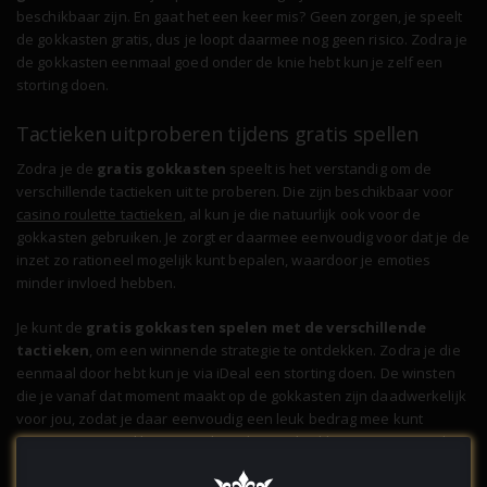
beschikbaar zijn. En gaat het een keer mis? Geen zorgen, je speelt
de gokkasten gratis, dus je loopt daarmee nog geen risico. Zodra je
de gokkasten eenmaal goed onder de knie hebt kun je zelf een
storting doen.
Tactieken uitproberen tijdens gratis spellen
Zodra je de
gratis gokkasten
speelt is het verstandig om de
verschillende tactieken uit te proberen. Die zijn beschikbaar voor
casino roulette tactieken
, al kun je die natuurlijk ook voor de
gokkasten gebruiken. Je zorgt er daarmee eenvoudig voor dat je de
inzet zo rationeel mogelijk kunt bepalen, waardoor je emoties
minder invloed hebben.
Je kunt de
gratis gokkasten spelen met de verschillende
tactieken
, om een winnende strategie te ontdekken. Zodra je die
eenmaal door hebt kun je via iDeal een storting doen. De winsten
die je vanaf dat moment maakt op de gokkasten zijn daadwerkelijk
voor jou, zodat je daar eenvoudig een leuk bedrag mee kunt
winnen. Uiteraard kun je tot die tijd zoveel gokkasten gratis spelen
als je wilt, we hanteren daarvoor geen limiet.