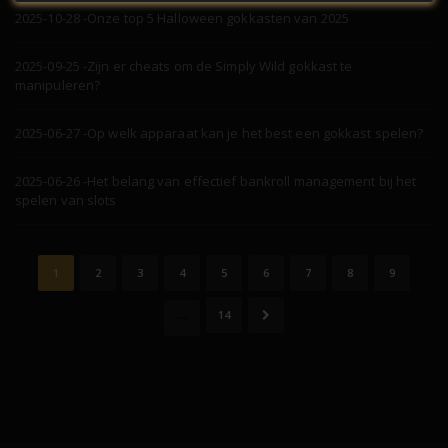
2025-10-28 -Onze top 5 Halloween gokkasten van 2025
2025-09-25 -Zijn er cheats om de Simply Wild gokkast te
manipuleren?
2025-06-27 -Op welk apparaat kan je het best een gokkast spelen?
2025-06-26 -Het belang van effectief bankroll management bij het
spelen van slots
1
2
3
4
5
6
7
8
9
...
14