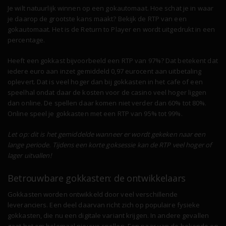
Je wilt natuurlijk winnen op een gokautomaat. Hoe schat je in waar
je daarop de grootste kans maakt? Bekijk de RTP van een
gokautomaat. Het is de Return to Player en wordt uitgedrukt in een
percentage.
Heeft een gokkast bijvoorbeeld een RTP van 97%? Dat betekent dat
iedere euro aan inzet gemiddeld 0,97 eurocent aan uitbetaling
oplevert. Dat is veel hoger dan bij gokkasten in het cafe of een
speelhal ondat daar de kosten voor de casino veel hoger liggen
dan online. De spellen daar komen niet verder dan 60% tot 80%.
Online speel je gokkasten met een RTP van 95% tot 99%.
Let op: dit is het gemiddelde wanneer er wordt gekeken naar een
lange periode. Tijdens een korte goksessie kan de RTP veel hoger of
lager uitvallen!
Betrouwbare gokkasten: de ontwikkelaars
Gokkasten worden ontwikkeld door veel verschillende
leveranciers. Een deel daarvan richt zich op populaire fysieke
gokkasten, die nu een digitale variant krijgen. In andere gevallen
gaat het om helemaal nieuwe spellen. Een paar van de bekende en