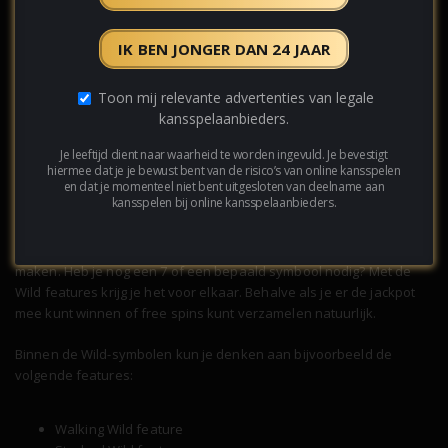
meer vermaak en spanning zorgen tijdens het spel. De winst
mogelijkheden, winlijnen, payouts en extra features van online
gokkasten zijn zeer divers. Spel ontwikkelaars van casino slots
IK BEN JONGER DAN 24 JAAR
proberen de speler constant betrokken te houden en daarvoor zijn
deze game features in het leven geroepen. Hieronder gaan we
Toon mij relevante advertenties van legale
verder in op de meest bekende game features, namelijk de Bonus
kansspelaanbieders.
en de Wild symbolen.
Je leeftijd dient naar waarheid te worden ingevuld. Je bevestigt
hiermee dat je je bewust bent van de risico’s van online kansspelen
Wild symbolen
en dat je momenteel niet bent uitgesloten van deelname aan
kansspelen bij online kansspelaanbieders.
De Wild symbolen is een feature dat werkt als een soort joker. Je
hebt een veel grotere kans om te winnen, omdat de Wild verandert
in het symbool dat je nodig hebt om een winnende combinatie te
maken. Heb je nog een 7 of een bepaald symbool nodig? Met de
Wild features krijg je het voor elkaar. Behalve als je er de jackpot
mee kunt winnen of free spins kunt verzamelen natuurlijk.
Binnen de Wild-symbolen kun je denken aan bijvoorbeeld de
volgende features:
Walking Wild feature