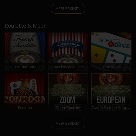
MEER BEKIJKEN
Roulette & Meer
Frans Roulette
Amerikaans Roulette
Scratch Dice
Pontoon
Zoom Roulette
Casino Roulette European
MEER BEKIJKEN