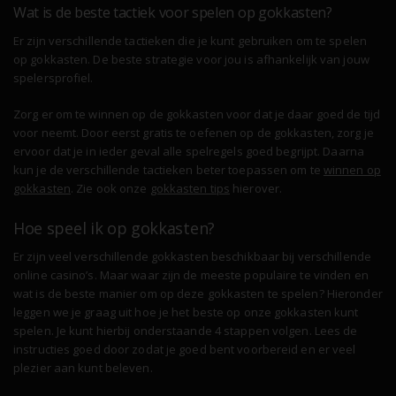
Wat is de beste tactiek voor spelen op gokkasten?
Er zijn verschillende tactieken die je kunt gebruiken om te spelen
op gokkasten. De beste strategie voor jou is afhankelijk van jouw
spelersprofiel.
Zorg er om te winnen op de gokkasten voor dat je daar goed de tijd
voor neemt. Door eerst gratis te oefenen op de gokkasten, zorg je
ervoor dat je in ieder geval alle spelregels goed begrijpt. Daarna
kun je de verschillende tactieken beter toepassen om te
winnen op
gokkasten
. Zie ook onze
gokkasten tips
hierover.
Hoe speel ik op gokkasten?
Er zijn veel verschillende gokkasten beschikbaar bij verschillende
online casino’s. Maar waar zijn de meeste populaire te vinden en
wat is de beste manier om op deze gokkasten te spelen? Hieronder
leggen we je graag uit hoe je het beste op onze gokkasten kunt
spelen. Je kunt hierbij onderstaande 4 stappen volgen. Lees de
instructies goed door zodat je goed bent voorbereid en er veel
plezier aan kunt beleven.