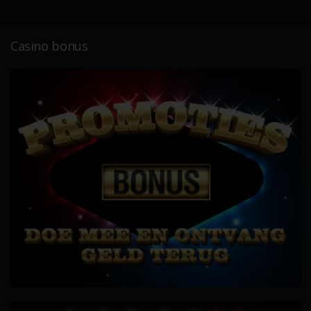
Casino bonus