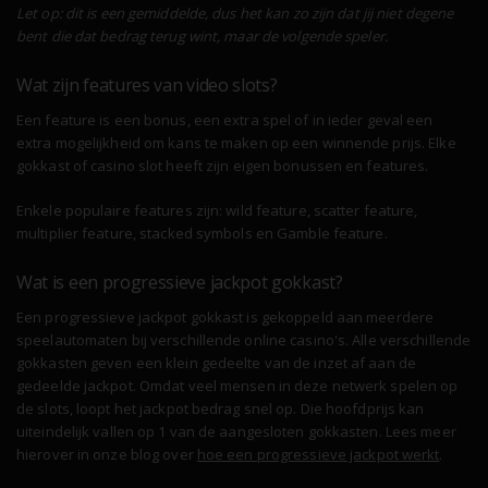
Let op: dit is een gemiddelde, dus het kan zo zijn dat jij niet degene
bent die dat bedrag terug wint, maar de volgende speler.
Wat zijn features van video slots?
Een feature is een bonus, een extra spel of in ieder geval een
extra mogelijkheid om kans te maken op een winnende prijs. Elke
gokkast of casino slot heeft zijn eigen bonussen en features.
Enkele populaire features zijn: wild feature, scatter feature,
multiplier feature, stacked symbols en Gamble feature.
Wat is een progressieve jackpot gokkast?
Een progressieve jackpot gokkast is gekoppeld aan meerdere
speelautomaten bij verschillende online casino's. Alle verschillende
gokkasten geven een klein gedeelte van de inzet af aan de
gedeelde jackpot. Omdat veel mensen in deze netwerk spelen op
de slots, loopt het jackpot bedrag snel op. Die hoofdprijs kan
uiteindelijk vallen op 1 van de aangesloten gokkasten. Lees meer
hierover in onze blog over
hoe een progressieve jackpot werkt
.