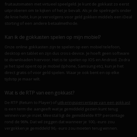
fruitautomaten met virtueel speelgeld. Je kunt de gokkast zo eerst
uitproberen om te kijken of het je bevalt. Als je de spelregels onder
de knie hebt, kun je vervolgens voor geld gokken middels een iDeal
storting of een andere betaalmethode.
Kan ik de gokkasten spelen op mijn mobiel?
Onze online gokkasten zijn te spelen op een mobiel telefoon,
desktop en tablet en zijn dus cross-device. Je hoeft geen software
te downloaden hiervoor. Het is te spelen op IOS en Android. Zodra
je het spel opent op je mobiel (Iphone, Samsung etc), kun je het
direct gratis of voor geld spelen. Waar je ook bent en op elke
tijdstip je maar wilt.
Wat is de RTP van een gokkast?
De RTP (Return to Player) of
uitkeringspercentage van een gokkast
is een term die aangeeft wat je gemiddeld gezien kunt terug
winnen van je inzet. Meestal ligt de gemiddelde RTP percentage
rond de 96%. Dat wil zeggen dat wanneer je 100,- euro zou
vergokken je gemiddeld 96,- euro zou moeten terug winnen.