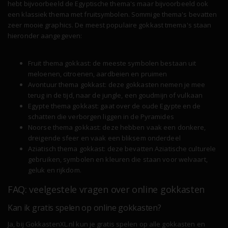
hebt bijvoorbeeld de Egyptische thema's maar bijvoorbeeld ook
een klassiek thema met fruitsymbolen. Sommige thema's bevatten
zeer mooie graphics. De meest populaire gokkast tmema's staan
hieronder aangegeven:
Fruit thema gokkast: de meeste symbolen bestaan uit
meloenen, citroenen, aardbeien en pruimen
Avontuur thema gokkast: deze gokkasten nemen je mee
terug in de tijd, naar de jungle, een goudmijn of vulkaan
Egypte thema gokkast: gaat over de oude Egypte en de
schatten die verborgen liggen in de Pyramides
Noorse thema gokkast: deze hebben vaak een donkere,
dreigende sfeer en vaak een bliksem onderdeel
Aziatisch thema gokkast: deze bevatten Aziatische culturele
gebruiken, symbolen en kleuren die staan voor welvaart,
geluk en rijkdom.
FAQ: veelgestele vragen over online gokkasten
Kan ik gratis spelen op online gokkasten?
Ja, bij GokkastenXL.nl kun je gratis spelen op alle gokkasten en