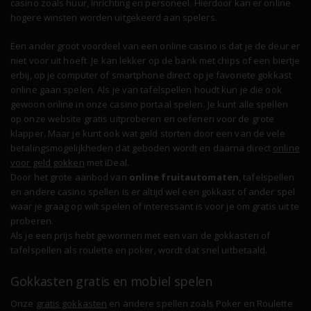
casino zoals huur, inrichting en personeel. Hierdoor kan er online
hogere winsten worden uitgekeerd aan spelers.
Een ander groot voordeel van een online casino is dat je de deur er
niet voor uit hoeft. Je kan lekker op de bank met chips of een biertje
erbij, op je computer of smartphone direct op je favoriete gokkast
online gaan spelen. Als je van tafelspellen houdt kun je die ook
gewoon online in onze casino portaal spelen. Je kunt alle spellen
op onze website gratis uitproberen en oefenen voor de grote
klapper. Maar je kunt ook wat geld storten door een van de vele
betalingsmogelijkheden dat geboden wordt en daarna direct
online
voor geld gokken
met iDeal.
Door het grote aanbod van
online fruitautomaten
, tafelspellen
en andere casino spellen is er altijd wel een gokkast of ander spel
waar je graag op wilt spelen of interessant is voor je om gratis uit te
proberen.
Als je een prijs hebt gewonnen met een van de gokkasten of
tafelspellen als roulette en poker, wordt dat snel uitbetaald.
Gokkasten gratis en mobiel spelen
Onze
gratis gokkasten
en andere spellen zoals Poker en Roulette