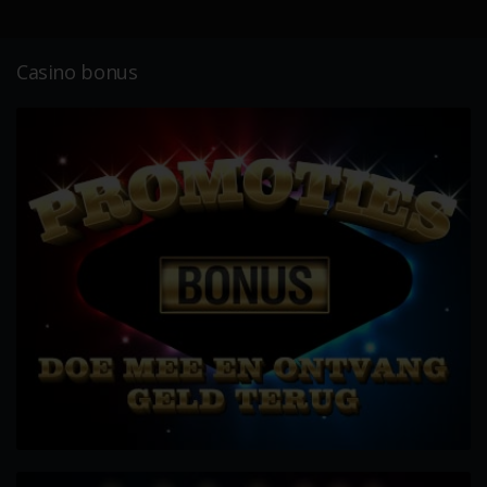
Casino bonus