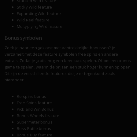
Stacked Wild feature
Sticky Wild feature
Expanding Wild feature
Wild Reel feature
Multyplying Wild feature
Bonus symbolen
Zoek je naar een gokkast met aantrekkelijke bonussen? Je
verzamelt met deze feature symbolen free spins en andere
extra's. Zodat je gratis nog een keer kunt spelen. Of om een bonus
game te spelen, waarin de prijzen een stuk hoger kunnen oplopen.
Dit zijn de verschillende features die je er tegenkomt zoals
hieronder:
Re-spins bonus
Free Spins feature
Pick and Win Bonus
Bonus Wheels feature
Supermeter bonus
Boss Battle bonus
Bonus Buy feature