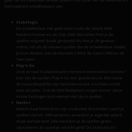
betrouwbare ontwikkelaars zijn:
Stakelogic
De ontwikkelaar van gokkasten zoals de Simply Wild,
Random Runner en de Club 2000. Misschien heb je de
spellen nog wel fysiek gespeeld. Nu doe je dit gewoon
online, net als de nieuwe spellen die de ontwikkelaar maakt.
Je kunt denken aan de Random 2 Wild, de Game 2000 en de
Twin Joker.
Play'n Go
Zoek je naar fruitautomaten met meer innovatieve functies?
Dan zijn de spellen Play'n Go een goede keuze. Met name
de Expanding Wilds zijn heel interessant. Een hele rol telt
mee als joker. Ook de Wild Multipliers zorgen ervoor dat je
mooie bedragen kunt winnen met deze spellen.
NetEnt
NetEnt staat bekend om zijn creativiteit. Bovendien speel je
spellen met tot 1000 winlijnen, waardoor je eigenlijk iedere
draai wel wat wint. Uiteraard kun je de spellen gratis
uitproberen. En speel je om echt geld? De Starburst en