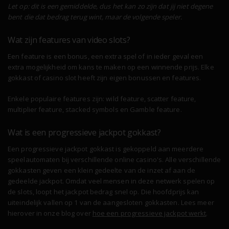
Let op: dit is een gemiddelde, dus het kan zo zijn dat jij niet degene
bent die dat bedrag terug wint, maar de volgende speler.
Wat zijn features van video slots?
Een feature is een bonus, een extra spel of in ieder geval een
extra mogelijkheid om kans te maken op een winnende prijs. Elke
gokkast of casino slot heeft zijn eigen bonussen en features.
Enkele populaire features zijn: wild feature, scatter feature,
multiplier feature, stacked symbols en Gamble feature.
Wat is een progressieve jackpot gokkast?
Een progressieve jackpot gokkast is gekoppeld aan meerdere
speelautomaten bij verschillende online casino's. Alle verschillende
gokkasten geven een klein gedeelte van de inzet af aan de
gedeelde jackpot. Omdat veel mensen in deze netwerk spelen op
de slots, loopt het jackpot bedrag snel op. Die hoofdprijs kan
uiteindelijk vallen op 1 van de aangesloten gokkasten. Lees meer
hierover in onze blog over
hoe een progressieve jackpot werkt
.