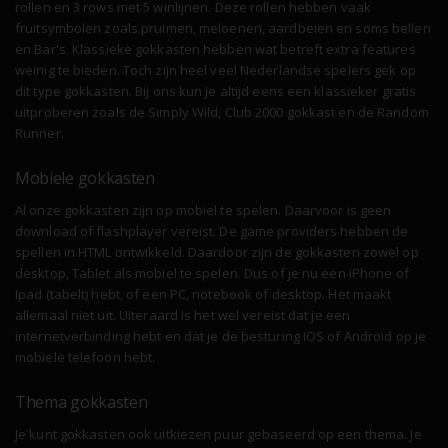
rollen en 3 rows met 5 winlijnen. Deze rollen hebben vaak
fruitsymbolen zoals pruimen, meloenen, aardbeien en soms bellen
en Bar's. Klassieke gokkasten hebben wat betreft extra features
weinig te bieden. Toch zijn heel veel Nederlandse spelers gek op
dit type gokkasten. Bij ons kun je altijd eens een klassieker gratis
uitproberen zoals de Simply Wild, Club 2000 gokkast en de Random
Runner.
Mobiele gokkasten
Al onze gokkasten zijn op mobiel te spelen. Daarvoor is geen
download of flashplayer vereist. De game providers hebben de
spellen in HTML ontwikkeld. Daardoor zijn de gokkasten zowel op
desktop, Tablet als mobiel te spelen. Dus of je nu een iPhone of
Ipad (tabelt) hebt, of een PC, notebook of desktop. Het maakt
allemaal niet uit. Uiteraard is het wel vereist dat je een
internetverbinding hebt en dat je de besturing IOS of Android op je
mobiele telefoon hebt.
Thema gokkasten
Je kunt gokkasten ook uitkiezen puur gebaseerd op een thema. Je