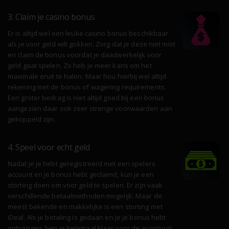
3. Claim je casino bonus
Er is altijd wel een leuke casino bonus beschikbaar
als je voor geld wilt gokken. Zorg dat je deze niet mist
en claim de bonus voordat je daadwerkelijk voor
geld gaat spelen. Zo heb je meer kans om het
maximale eruit te halen. Maar hou hierbij wel altijd
rekening met de bonus of wagering requirements.
Een groter bedrag is niet altijd goed bij een bonus
aangezien daar ook zeer strenge voorwaarden aan
gekoppeld zijn.
4. Speel voor echt geld
Nadat je je hebt geregistreerd met een spelers
account en je bonus hebt geclaimd, kun je een
storting doen om voor geld te spelen. Er zijn vaak
verschillende betaalmethoden mogelijk. Maar de
meest bekende en makkelijke is een storting met
iDeal. Als je betaling is gedaan en je je bonus hebt
ontvangen, ben je helemaal klaar voor de avontuur!