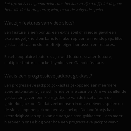
Let op: dit is een gemiddelde, dus het kan zo zijn dat jij niet degene
bent die dat bedrag terug wint, maar de volgende speler.
Wat zijn features van video slots?
Een feature is een bonus, een extra spel of in ieder geval een
extra mogelijkheid om kans te maken op een winnende prijs. Elke
gokkast of casino slot heeft zijn eigen bonussen en features.
Enkele populaire features zijn: wild feature, scatter feature,
multiplier feature, stacked symbols en Gamble feature.
Wat is een progressieve jackpot gokkast?
Een progressieve jackpot gokkast is gekoppeld aan meerdere
speelautomaten bij verschillende online casino's. Alle verschillende
gokkasten geven een klein gedeelte van de inzet af aan de
gedeelde jackpot. Omdat veel mensen in deze netwerk spelen op
de slots, loopt het jackpot bedrag snel op. Die hoofdprijs kan
uiteindelijk vallen op 1 van de aangesloten gokkasten. Lees meer
hierover in onze blog over
hoe een progressieve jackpot werkt
.