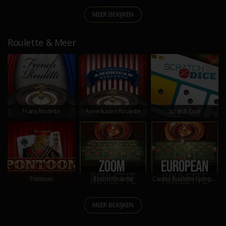
MEER BEKIJKEN
Roulette & Meer
Frans Roulette
Amerikaans Roulette
Scratch Dice
Pontoon
Zoom Roulette
Casino Roulette European
MEER BEKIJKEN