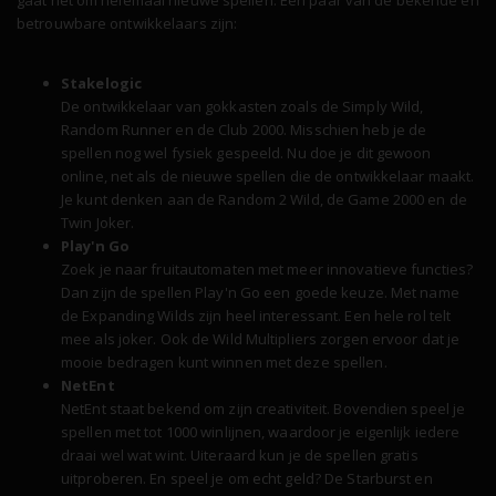
betrouwbare ontwikkelaars zijn:
Stakelogic
De ontwikkelaar van gokkasten zoals de Simply Wild,
Random Runner en de Club 2000. Misschien heb je de
spellen nog wel fysiek gespeeld. Nu doe je dit gewoon
online, net als de nieuwe spellen die de ontwikkelaar maakt.
Je kunt denken aan de Random 2 Wild, de Game 2000 en de
Twin Joker.
Play'n Go
Zoek je naar fruitautomaten met meer innovatieve functies?
Dan zijn de spellen Play'n Go een goede keuze. Met name
de Expanding Wilds zijn heel interessant. Een hele rol telt
mee als joker. Ook de Wild Multipliers zorgen ervoor dat je
mooie bedragen kunt winnen met deze spellen.
NetEnt
NetEnt staat bekend om zijn creativiteit. Bovendien speel je
spellen met tot 1000 winlijnen, waardoor je eigenlijk iedere
draai wel wat wint. Uiteraard kun je de spellen gratis
uitproberen. En speel je om echt geld? De Starburst en