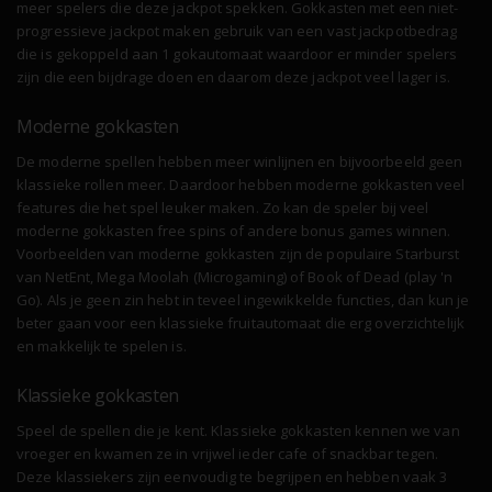
meer spelers die deze jackpot spekken. Gokkasten met een niet-
progressieve jackpot maken gebruik van een vast jackpotbedrag
die is gekoppeld aan 1 gokautomaat waardoor er minder spelers
zijn die een bijdrage doen en daarom deze jackpot veel lager is.
Moderne gokkasten
De moderne spellen hebben meer winlijnen en bijvoorbeeld geen
klassieke rollen meer. Daardoor hebben moderne gokkasten veel
features die het spel leuker maken. Zo kan de speler bij veel
moderne gokkasten free spins of andere bonus games winnen.
Voorbeelden van moderne gokkasten zijn de populaire Starburst
van NetEnt, Mega Moolah (Microgaming) of Book of Dead (play 'n
Go). Als je geen zin hebt in teveel ingewikkelde functies, dan kun je
beter gaan voor een klassieke fruitautomaat die erg overzichtelijk
en makkelijk te spelen is.
Klassieke gokkasten
Speel de spellen die je kent. Klassieke gokkasten kennen we van
vroeger en kwamen ze in vrijwel ieder cafe of snackbar tegen.
Deze klassiekers zijn eenvoudig te begrijpen en hebben vaak 3