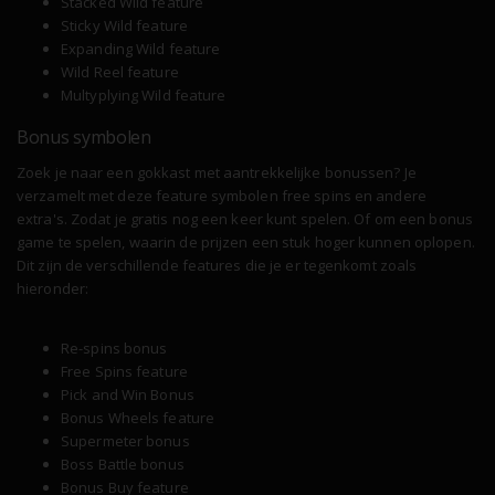
Stacked Wild feature
Sticky Wild feature
Expanding Wild feature
Wild Reel feature
Multyplying Wild feature
Bonus symbolen
Zoek je naar een gokkast met aantrekkelijke bonussen? Je
verzamelt met deze feature symbolen free spins en andere
extra's. Zodat je gratis nog een keer kunt spelen. Of om een bonus
game te spelen, waarin de prijzen een stuk hoger kunnen oplopen.
Dit zijn de verschillende features die je er tegenkomt zoals
hieronder:
Re-spins bonus
Free Spins feature
Pick and Win Bonus
Bonus Wheels feature
Supermeter bonus
Boss Battle bonus
Bonus Buy feature