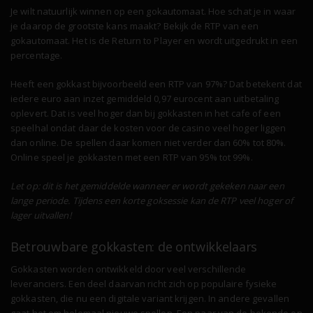
Je wilt natuurlijk winnen op een gokautomaat. Hoe schat je in waar
je daarop de grootste kans maakt? Bekijk de RTP van een
gokautomaat. Het is de Return to Player en wordt uitgedrukt in een
percentage.
Heeft een gokkast bijvoorbeeld een RTP van 97%? Dat betekent dat
iedere euro aan inzet gemiddeld 0,97 eurocent aan uitbetaling
oplevert. Dat is veel hoger dan bij gokkasten in het cafe of een
speelhal ondat daar de kosten voor de casino veel hoger liggen
dan online. De spellen daar komen niet verder dan 60% tot 80%.
Online speel je gokkasten met een RTP van 95% tot 99%.
Let op: dit is het gemiddelde wanneer er wordt gekeken naar een
lange periode. Tijdens een korte goksessie kan de RTP veel hoger of
lager uitvallen!
Betrouwbare gokkasten: de ontwikkelaars
Gokkasten worden ontwikkeld door veel verschillende
leveranciers. Een deel daarvan richt zich op populaire fysieke
gokkasten, die nu een digitale variant krijgen. In andere gevallen
gaat het om helemaal nieuwe spellen. Een paar van de bekende en