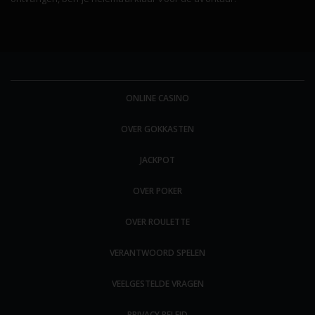
ONLINE CASINO
OVER GOKKASTEN
JACKPOT
OVER POKER
OVER ROULETTE
VERANTWOORD SPELEN
VEELGESTELDE VRAGEN
PRIVACY BELEID