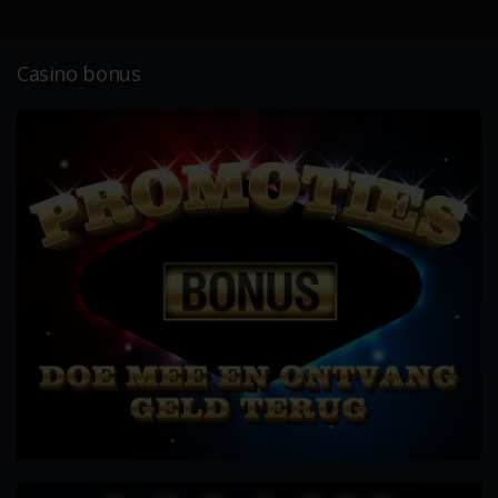
Casino bonus