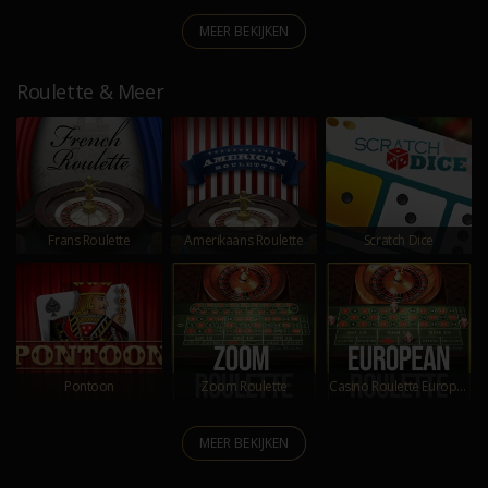
MEER BEKIJKEN
Roulette & Meer
Frans Roulette
Amerikaans Roulette
Scratch Dice
Pontoon
Zoom Roulette
Casino Roulette European
MEER BEKIJKEN