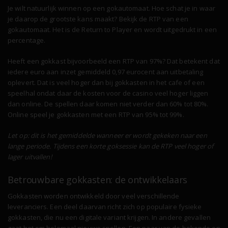
Je wilt natuurlijk winnen op een gokautomaat. Hoe schat je in waar
je daarop de grootste kans maakt? Bekijk de RTP van een
gokautomaat. Het is de Return to Player en wordt uitgedrukt in een
percentage.
Heeft een gokkast bijvoorbeeld een RTP van 97%? Dat betekent dat
iedere euro aan inzet gemiddeld 0,97 eurocent aan uitbetaling
oplevert. Dat is veel hoger dan bij gokkasten in het cafe of een
speelhal ondat daar de kosten voor de casino veel hoger liggen
dan online. De spellen daar komen niet verder dan 60% tot 80%.
Online speel je gokkasten met een RTP van 95% tot 99%.
Let op: dit is het gemiddelde wanneer er wordt gekeken naar een
lange periode. Tijdens een korte goksessie kan de RTP veel hoger of
lager uitvallen!
Betrouwbare gokkasten: de ontwikkelaars
Gokkasten worden ontwikkeld door veel verschillende
leveranciers. Een deel daarvan richt zich op populaire fysieke
gokkasten, die nu een digitale variant krijgen. In andere gevallen
gaat het om helemaal nieuwe spellen. Een paar van de bekende en