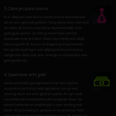
3. Claim je casino bonus
Er is altijd wel een leuke casino bonus beschikbaar
als je voor geld wilt gokken. Zorg dat je deze niet mist
en claim de bonus voordat je daadwerkelijk voor
geld gaat spelen. Zo heb je meer kans om het
maximale eruit te halen. Maar hou hierbij wel altijd
rekening met de bonus of wagering requirements.
Een groter bedrag is niet altijd goed bij een bonus
aangezien daar ook zeer strenge voorwaarden aan
gekoppeld zijn.
4. Speel voor echt geld
Nadat je je hebt geregistreerd met een spelers
account en je bonus hebt geclaimd, kun je een
storting doen om voor geld te spelen. Er zijn vaak
verschillende betaalmethoden mogelijk. Maar de
meest bekende en makkelijke is een storting met
iDeal. Als je betaling is gedaan en je je bonus hebt
ontvangen, ben je helemaal klaar voor de avontuur!