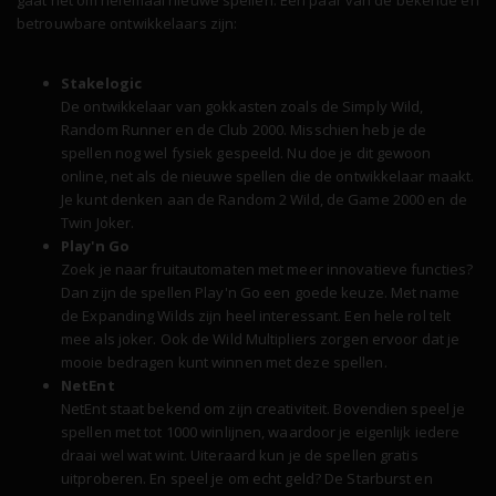
betrouwbare ontwikkelaars zijn:
Stakelogic
De ontwikkelaar van gokkasten zoals de Simply Wild,
Random Runner en de Club 2000. Misschien heb je de
spellen nog wel fysiek gespeeld. Nu doe je dit gewoon
online, net als de nieuwe spellen die de ontwikkelaar maakt.
Je kunt denken aan de Random 2 Wild, de Game 2000 en de
Twin Joker.
Play'n Go
Zoek je naar fruitautomaten met meer innovatieve functies?
Dan zijn de spellen Play'n Go een goede keuze. Met name
de Expanding Wilds zijn heel interessant. Een hele rol telt
mee als joker. Ook de Wild Multipliers zorgen ervoor dat je
mooie bedragen kunt winnen met deze spellen.
NetEnt
NetEnt staat bekend om zijn creativiteit. Bovendien speel je
spellen met tot 1000 winlijnen, waardoor je eigenlijk iedere
draai wel wat wint. Uiteraard kun je de spellen gratis
uitproberen. En speel je om echt geld? De Starburst en