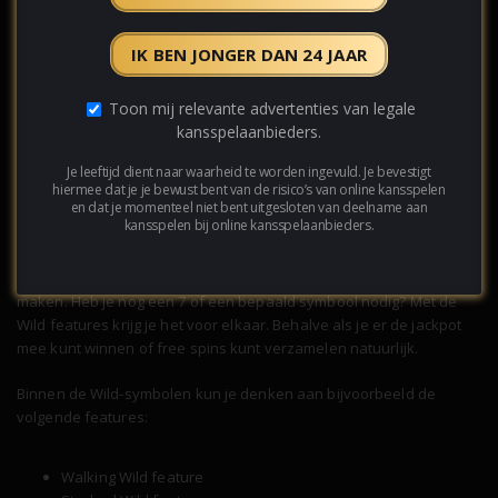
meer vermaak en spanning zorgen tijdens het spel. De winst
mogelijkheden, winlijnen, payouts en extra features van online
gokkasten zijn zeer divers. Spel ontwikkelaars van casino slots
IK BEN JONGER DAN 24 JAAR
proberen de speler constant betrokken te houden en daarvoor zijn
deze game features in het leven geroepen. Hieronder gaan we
Toon mij relevante advertenties van legale
verder in op de meest bekende game features, namelijk de Bonus
kansspelaanbieders.
en de Wild symbolen.
Je leeftijd dient naar waarheid te worden ingevuld. Je bevestigt
hiermee dat je je bewust bent van de risico’s van online kansspelen
Wild symbolen
en dat je momenteel niet bent uitgesloten van deelname aan
kansspelen bij online kansspelaanbieders.
De Wild symbolen is een feature dat werkt als een soort joker. Je
hebt een veel grotere kans om te winnen, omdat de Wild verandert
in het symbool dat je nodig hebt om een winnende combinatie te
maken. Heb je nog een 7 of een bepaald symbool nodig? Met de
Wild features krijg je het voor elkaar. Behalve als je er de jackpot
mee kunt winnen of free spins kunt verzamelen natuurlijk.
Binnen de Wild-symbolen kun je denken aan bijvoorbeeld de
volgende features:
Walking Wild feature