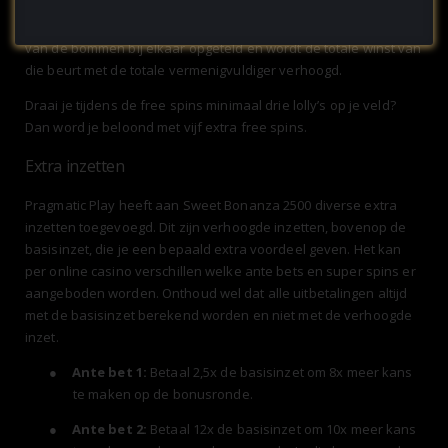
Bommen met vermenigvuldigers blijven tijdens tumbles op het
veld staan. Aan het eind van een beurt worden de multipliers
van de bommen bij elkaar opgeteld en wordt de totale winst van
die beurt met de totale vermenigvuldiger verhoogd.
Draai je tijdens de free spins minimaal drie lolly’s op je veld?
Dan word je beloond met vijf extra free spins.
Extra inzetten
Pragmatic Play heeft aan Sweet Bonanza 2500 diverse extra
inzetten toegevoegd. Dit zijn verhoogde inzetten, bovenop de
basisinzet, die je een bepaald extra voordeel geven. Het kan
per online casino verschillen welke ante bets en super spins er
aangeboden worden. Onthoud wel dat alle uitbetalingen altijd
met de basisinzet berekend worden en niet met de verhoogde
inzet.
●
Ante bet 1:
Betaal 2,5x de basisinzet om 8x meer kans
te maken op de bonusronde.
●
Ante bet 2:
Betaal 12x de basisinzet om 10x meer kans