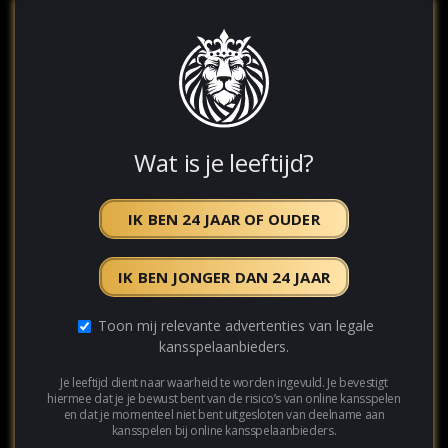
één beurt meerdere keren winnen. De beurt is pas voorbij als er
op een vol speelveld geen winsten meer staan.
Free spins bonusronde met multipliers
Behalve normaal uitbetalende symbolen kunnen er in Sweet
Bonanza 2500 speciale scatters op het veld vallen. Die
Wat is je leeftijd?
symbolen, in de vorm van grote lolly’s, heb je nodig om de
bonusronde van deze gokkast te activeren. Draai minimaal vier
van die lolly’s tegelijkertijd op je veld om de bonusronde te
IK BEN 24 JAAR OF OUDER
triggeren. Je wint altijd tien
free spins
en krijgt daarna een
directe uitbetaling. De hoogte van die uitbetaling is afhankelijk
van het aantal lolly’s op je speelveld.
IK BEN JONGER DAN 24 JAAR
Tijdens de free spins ronde van Sweet Bonanza 2500 kunnen er
Toon mij relevante advertenties van legale
naast uitbetalende symbolen ook vermenigvuldigers op het
kansspelaanbieders.
veld vallen. Deze zien eruit als veelkleurige en gouden
bommetjes. De gouden bommen hebben een hogere
Je leeftijd dient naar waarheid te worden ingevuld. Je bevestigt
vermenigvuldiger bij zich dan de veelkleurige bommen. De
hiermee dat je je bewust bent van de risico’s van online kansspelen
en dat je momenteel niet bent uitgesloten van deelname aan
multipliers liggen tussen de x2 en x2500 per bom.
kansspelen bij online kansspelaanbieders.