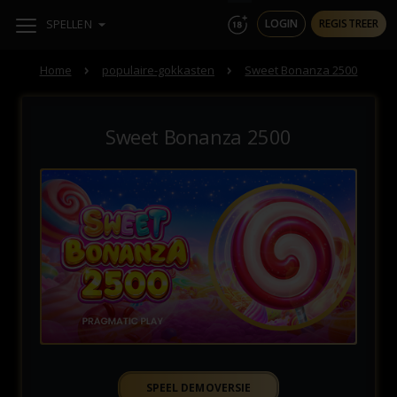
} }
SPELLEN
LOGIN
REGISTREER
Home
populaire-gokkasten
Sweet Bonanza 2500
ORANJE PALACE
100% tot € 250
Sweet Bonanza 2500
SPEEL DEMOVERSIE