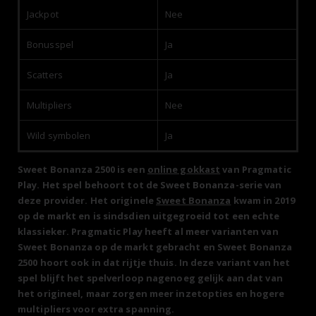
Jackpot
Nee
Bonusspel
Ja
Scatters
Ja
Multipliers
Nee
Wild symbolen
Ja
Sweet Bonanza 2500 is een
online gokkast
van Pragmatic
Play. Het spel behoort tot de Sweet Bonanza-serie van
deze provider. Het originele
Sweet Bonanza
kwam in 2019
op de markt en is sindsdien uitgegroeid tot een echte
klassieker. Pragmatic Play heeft al meer varianten van
Sweet Bonanza op de markt gebracht en Sweet Bonanza
2500 hoort ook in dat rijtje thuis. In deze variant van het
spel blijft het spelverloop nagenoeg gelijk aan dat van
het origineel, maar zorgen meer inzetopties en hogere
multipliers voor extra spanning.