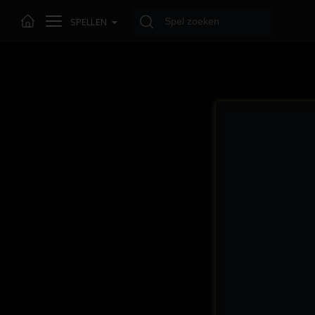
} }
SPELLEN