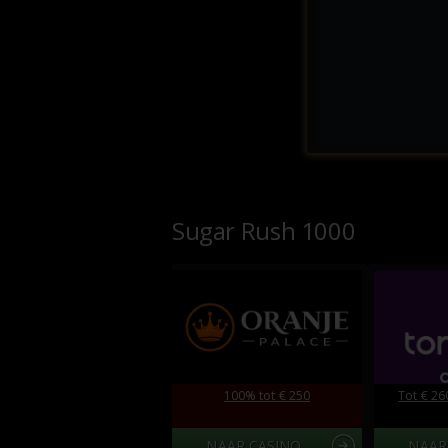
Sugar Rush 1000
100% tot € 250
Tot € 26
NAAR CASINO
NAAR