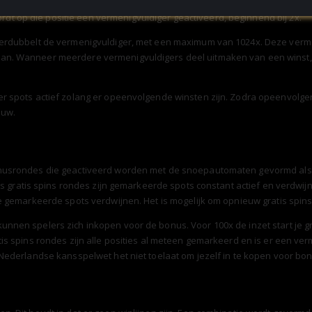
inaties verschillende posities op de rollen markeren. Wanneer een symb
t op die positie een vermenigvuldiger geactiveerd, beginnend bij 2x.
 verdubbelt de vermenigvuldiger, met een maximum van 1024x. Deze verm
aan. Wanneer meerdere vermenigvuldigers deel uitmaken van een winst, 
ger spots actief zolang er opeenvolgende winsten zijn. Zodra opeenvolge
euw.
onusrondes die geactiveerd worden met de snoepautomaten gevormd als een 
s gratis spins rondes zijn gemarkeerde spots constant actief en verdwijne
eze gemarkeerde spots verdwijnen. Het is mogelijk om opnieuw gratis spin
unnen spelers zich inkopen voor de bonus. Voor 100x de inzet start je g
atis spins rondes zijn alle posities al meteen gemarkeerd en is er een v
e Nederlandse kansspelwet het niet toelaat om jezelf in te kopen voor bo