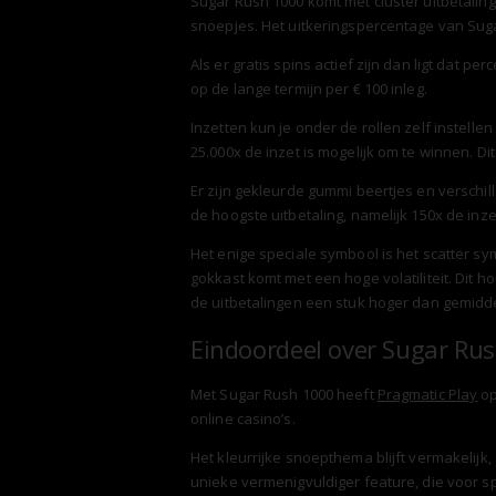
Sugar Rush 1000 komt met cluster uitbetalin
snoepjes. Het uitkeringspercentage van Suga
Als er gratis spins actief zijn dan ligt dat 
op de lange termijn per € 100 inleg.
Inzetten kun je onder de rollen zelf instelle
25.000x de inzet is mogelijk om te winnen. Di
Er zijn gekleurde gummi beertjes en verschill
de hoogste uitbetaling, namelijk 150x de inzet
Het enige speciale symbool is het scatter sy
gokkast komt met een hoge volatiliteit. Dit h
de uitbetalingen een stuk hoger dan gemidd
Eindoordeel over Sugar Ru
Met Sugar Rush 1000 heeft
Pragmatic Play
op
online casino’s.
Het kleurrijke snoepthema blijft vermakelijk
unieke vermenigvuldiger feature, die voor s