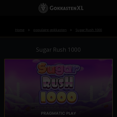
ORANJE PALACE
NAAR CASINO
100% tot € 250
Home
populaire-gokkasten
Sugar Rush 1000
Sugar Rush 1000