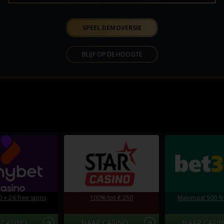
SPEEL DEMOVERSIE
BLIJF OP DE HOOGTE
0 + 26 free spins
100% tot € 250
Maximaal 500 fr
 CASINO
NAAR CASINO
NAAR CASI