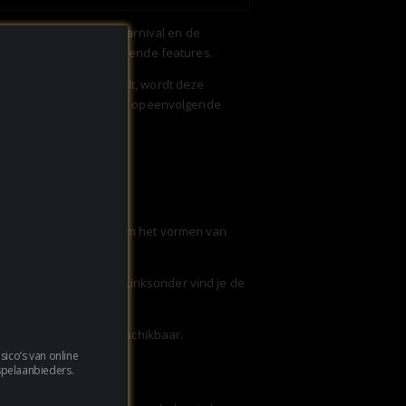
per Sugar Pop, Candy Carnival en de
introduceert extra spannende features.
n bepaalde positie valt, wordt deze
eactiveerd. Bij meerdere opeenvolgende
aats daarvan draait het om het vormen van
e rollen laat draaien. Linksonder vind je de
nline casino’s niet beschikbaar.
sico’s van online
spelaanbieders.