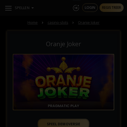
} }
SPELLEN
LOGIN
REGISTREER
Home
casino-slots
Oranje Joker
ORANJE PALACE
100% tot € 250
Oranje Joker
SPEEL DEMOVERSIE