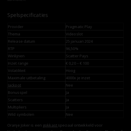
Spelspecificaties
Provider
Pragmatic Play
Thema
Videoslot
Release datum
25 januari 2024
RTP
96,50%
Winlijnen
Scatter Pays
Inzet range
€ 0,20 – € 100
Volatiliteit
Hoog
Maximale uitbetaling
4000x je inzet
Jackpot
Nee
Bonusspel
Ja
Scatters
Ja
Multipliers
Ja
Wild symbolen
Nee
Oranje Joker is een
gokkast
speciaal ontwikkeld voor