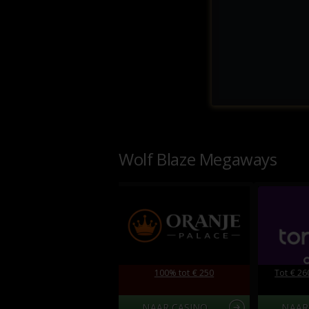
Wolf Blaze Megaways
100% tot € 250
Tot € 26
NAAR CASINO
NAAR