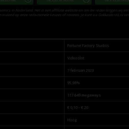
ino's in Nederland. Het is een affiliate website en om die reden krijgen wij ee
en invloed op onze redactionele keuzes of reviews. Je kunt via GokkastenXL.nl 
Fortune Factory Studios
Videoslot
7 februari 2023
95,98%
117.649 megaways
€ 0,10 – € 20
Hoog