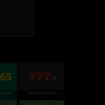
ee spins
100% bonus tot € 250
NO
NAAR CASINO