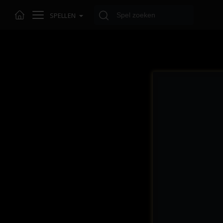
} }
SPELLEN