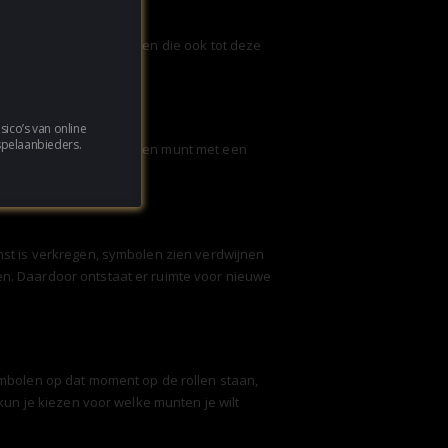
e rij staan vier symbolen die ook tot deze
.
sico’s van online
spelaanbieders.
ziet eruit als een gouden munt met een
ymbolen vervangen.
nst is verkregen, symbolen zien verdwijnen
n. Daardoor ontstaat er ruimte voor nieuwe
ymbolen op dat moment op de rollen staan,
kun je kiezen voor welke munten je wilt