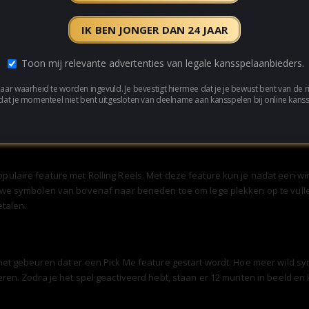
ze Megaways
IK BEN JONGER DAN 24 JAAR
een speelveld van zes rijen gespeeld. Boven de tweede tot en met vijfd
 krijgen maar op rollen 2, 3, 4 en 5 kunnen hierdoor tot 8 symbolen komen
Toon mij relevante advertenties van legale kansspelaanbieders.
t naar waarheid te worden ingevuld. Je bevestigt hiermee dat je je bewust bent van de ri
dat je momenteel niet bent uitgesloten van deelname aan kansspelen bij online kans
aways gokkast waarmee je andere symbolen kunt vervangen. Dit symbool 
ool komt enkel op rollen 2, 3, 4 of 5 erboven en kan andere reguliere s
ulaire feature met Rolling Reels. Met deze feature kun je nadat een wi
euwe symbolen van bovenaf naar beneden toe om lege plekken op te vulle
etalen.
het gebeuren dat er een Pick Me feature gestart wordt. Hoe meer wild s
ren. Zodra je het spel geactiveerd hebt, staan er 12 munten in beeld en 