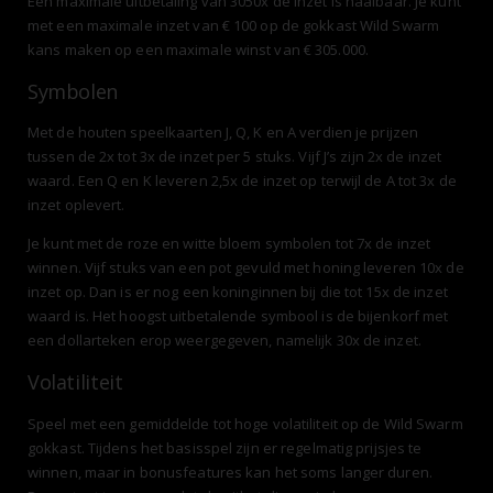
Een maximale uitbetaling van 3050x de inzet is haalbaar. Je kunt
met een maximale inzet van € 100 op de gokkast Wild Swarm
kans maken op een maximale winst van € 305.000.
Symbolen
Met de houten speelkaarten J, Q, K en A verdien je prijzen
tussen de 2x tot 3x de inzet per 5 stuks. Vijf J’s zijn 2x de inzet
waard. Een Q en K leveren 2,5x de inzet op terwijl de A tot 3x de
inzet oplevert.
Je kunt met de roze en witte bloem symbolen tot 7x de inzet
winnen. Vijf stuks van een pot gevuld met honing leveren 10x de
inzet op. Dan is er nog een koninginnen bij die tot 15x de inzet
waard is. Het hoogst uitbetalende symbool is de bijenkorf met
een dollarteken erop weergegeven, namelijk 30x de inzet.
Volatiliteit
Speel met een gemiddelde tot hoge volatiliteit op de Wild Swarm
gokkast. Tijdens het basisspel zijn er regelmatig prijsjes te
winnen, maar in bonusfeatures kan het soms langer duren.