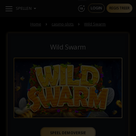
} }
SPELLEN
LOGIN
REGISTREER
Home
casino-slots
Wild Swarm
ORANJE PALACE
100% tot € 250
Wild Swarm
SPEEL DEMOVERSIE