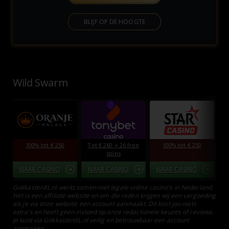
BLIJF OP DE HOOGTE
Wild Swarm
100% tot € 250
Tot € 260 + 26 free
100% tot € 250
M
spins
NAAR CASINO
NAAR CASINO
NAAR CASINO
N
GokkastenXL.nl werkt samen met legale online casino's in Nederland.
Het is een affiliate website en om die reden krijgen wij een vergoeding
als je via onze website een account aanmaakt. Dit kost jou niets
extra's en heeft geen invloed op onze redactionele keuzes of reviews.
Je kunt via GokkastenXL.nl veilig en betrouwbaar een account
aanmaken.