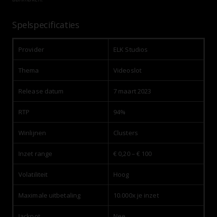
Spelspecificaties
Provider
ELK Studios
Thema
Videoslot
Release datum
7 maart 2023
RTP
94%
Winlijnen
Clusters
Inzet range
€ 0,20 – € 100
Volatiliteit
Hoog
Maximale uitbetaling
10.000x je inzet
Jackpot
Nee