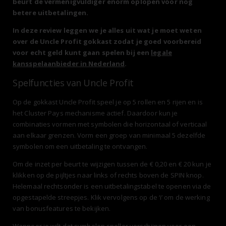
beurt de vermenigvuldiger enorm oplopen voor nog
betere uitbetalingen.
In deze review leggen we je alles uit wat je moet weten
over de Uncle Profit gokkast zodat je goed voorbereid
voor echt geld kunt gaan spelen bij een
legale
kansspelaanbieder in Nederland
.
Spelfuncties van Uncle Profit
Op de gokkast Uncle Profit speel je op 5 rollen en 5 rijen en is
het Cluster Pays mechanisme actief. Daardoor kun je
combinaties vormen met symbolen die horizontaal of verticaal
aan elkaar grenzen. Vorm een groep van minimaal 5 dezelfde
symbolen om een uitbetaling te ontvangen.
Om de inzet per beurt te wijzigen tussen de € 0,20 en € 20 kun je
klikken op de pijltjes naar links of rechts boven de SPIN knop.
Helemaal rechtsonder is een uitbetalingstabel te openen via de
opgestapelde streepjes. Klik vervolgens op de ‘i’ om de werking
van bonusfeatures te bekijken.
Wanneer je wilt dat symbolen sneller verschijnen voor een