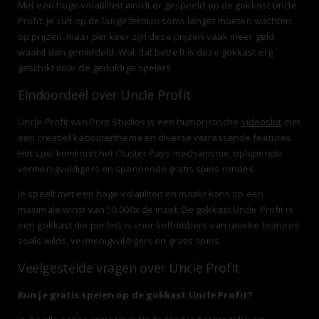
Met een hoge volatiliteit wordt er gespeeld op de gokkast Uncle
Profit. Je zult op de lange termijn soms langer moeten wachten
op prijzen, maar per keer zijn deze prijzen vaak meer geld
waard dan gemiddeld. Wat dat betreft is deze gokkast erg
geschikt voor de geduldige spelers.
Eindoordeel over Uncle Profit
Uncle Profit van Print Studios is een humoristische
videoslot
met
een creatief kabouterthema en diverse verrassende features.
Het spel komt met het Cluster Pays mechanisme, oplopende
vermenigvuldigers en spannende gratis spins rondes.
Je speelt met een hoge volatiliteit en maakt kans op een
maximale winst van 50.000x de inzet. De gokkast Uncle Profit is
een gokkast die perfect is voor liefhebbers van unieke features
zoals wilds, vermenigvuldigers en gratis spins.
Veelgestelde vragen over Uncle Profit
Kun je gratis spelen op de gokkast Uncle Profit?