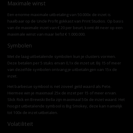
Maximale winst
Een enorme maximale uitbetaling van 50.000x de inzet is
haalbaar op de Uncle Profit gokkast van Print Studios. Op basis
van de maximale inzet van € 20 per beurt, komt dit neer op een
maximale winst van maar liefst € 1.000.000.
Symbolen
Met de laag uitbetalende symbolen kun je clusters vormen.
Deze betalen per 5 stuks ervan 0,1x de inzet uit. Bij 15 of meer
van dezelfde symbolen ontvang je uitbetalingen van 15x de
inzet.
Het barbecue symbool is net zoveel geld waard als Pete.
Hiermee win je maximaal 25x de inzet per 15 of meer ervan.
Slick Rick en Brewski Bella zijn maximaal 50x de inzet waard. Het
hoogst uitbetalende symbool is Big Smokey, deze kan namelijk
tot 100x de inzet uitbetalen.
Volatiliteit