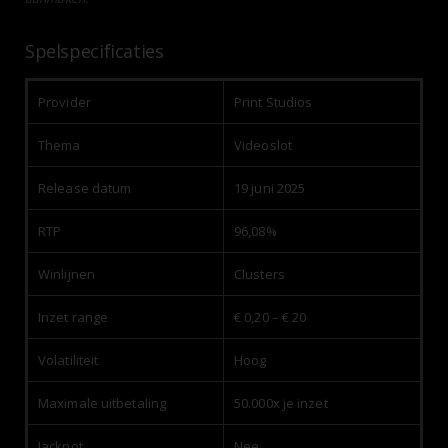
Spelspecificaties
Provider
Print Studios
Thema
Videoslot
Release datum
19 juni 2025
RTP
96,08%
Winlijnen
Clusters
Inzet range
€ 0,20 – € 20
Volatiliteit
Hoog
Maximale uitbetaling
50.000x je inzet
Jackpot
Nee