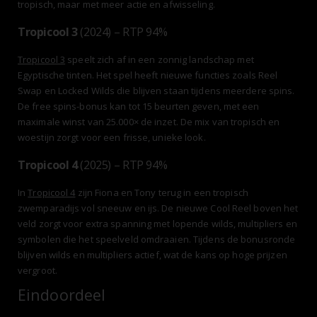
tropisch, maar met meer actie en afwisseling.
Tropicool 3
(2024) – RTP 94%
Tropicool 3
speelt zich af in een zonnig landschap met
Egyptische tinten. Het spel heeft nieuwe functies zoals Reel
Swap en Locked Wilds die blijven staan tijdens meerdere spins.
De free spins-bonus kan tot 15 beurten geven, met een
maximale winst van 25.000× de inzet. De mix van tropisch en
woestijn zorgt voor een frisse, unieke look.
Tropicool 4
(2025) – RTP 94%
In
Tropicool 4
zijn Fiona en Tony terug in een tropisch
zwemparadijs vol sneeuw en ijs. De nieuwe Cool Reel boven het
veld zorgt voor extra spanning met lopende wilds, multipliers en
symbolen die het speelveld omdraaien. Tijdens de bonusronde
blijven wilds en multipliers actief, wat de kans op hoge prijzen
vergroot.
Eindoordeel