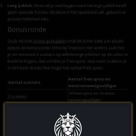
5.
Leeg ijsblok:
Deze wil je niet krijgen want het lege ijsblok heeft
geen speciale functie. Als deze in het speelveld valt, gebeurt er
precies helemaal niks.
Bonusronde
Zoals bij veel
online gokkasten
vindt de echte actie pas plaats
tijdens de bonusronde. Dit is bij Tropicool niet anders. Lukt het
je om minimaal 3 scatters op willekeurige plekken op de rollen in
beeld te krijgen, dan verdien je free spins. Hoe meer scatters je
in één keer draait, hoe hoger het aantal free spins:
Aantal free spins en
Aantal scatters
winstvermenigvuldiger
10 free spins en 1x winst
3 scatters
vermenigvuldiger
15 free spins en 1x winst
4 scatters
vermenigvuldiger
20 free spins en 1x winst
5 scatters
vermenigvuldiger
25 free spins en 1x winst