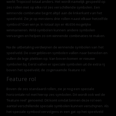
werkt Tropicool totaal anders. Het wordt namelijk gespeeld op
zes rollen met op elke rol zes verschillende symbolen. Een
winnende combinatie begint altijd aan de linkerkant van het
speelveld. Zie je op minstens drie rollen naast elkaar hetzelfde
symbool? Dan win je. In totaal zijn er 46.656 mogelijke
winmanieren. Wild-symbolen kunnen andere symbolen
vervangen en helpen zo om winnende combinaties te maken.
Na de uitbetaling verdwijnen de winnende symbolen van het
speelveld. De overgebleven symbolen vallen naar beneden en
vullen de lege plekken op. Van boven komen er nieuwe
symbolen bij. Eerst vallen er speciale symbolen uit de extra rij
boven het speelveld, de zogenaamde feature rol.
Feature rol
Boven de zes standaard rollen, zie je nog een speciale
horizontale rol met hierop zes symbolen. Dit wordt ook wel de
‘feature reel’ genoemd. Dit komt omdat binnen deze rol een
aantal verschillende speciale symbolen kunnen verschijnen. Als
het speciale symbool vervolgens in een gat op het speelveld