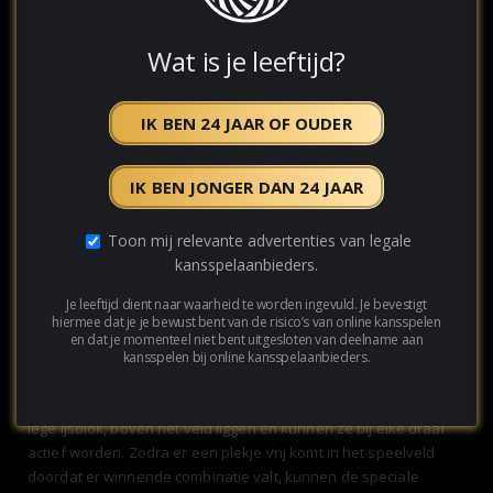
6 of meer scatters
vermenigvuldiger
Wat is je leeftijd?
In het bonusspel is het speelveld hetzelfde en is de feature reel
ook weer van de partij. Deze bevat alleen twee extra speciale
symbolen:
IK BEN 24 JAAR OF OUDER
1.
Extra free spins:
Deze kan 1, 2 of 5 extra free spins
toevoegen.
IK BEN JONGER DAN 24 JAAR
2.
Extra winstvermenigvuldiger
: Deze voegt x1, x2 of x3 toe
aan de winst-vermenigvuldiger die rechts naast het speelveld
Toon mij relevante advertenties van legale
staat. De free spins bonusronde start altijd met 1x winst
kansspelaanbieders.
vermenigvuldiger, maar door deze extra symbolen kan dit
Je leeftijd dient naar waarheid te worden ingevuld. Je bevestigt
oplopen. Het mooie hiervan is, dat deze winstvermenigvuldiger
hiermee dat je je bewust bent van de risico’s van online kansspelen
de gehele duur van de bonusronde blijft staan en elke winst
en dat je momenteel niet bent uitgesloten van deelname aan
met de waarde van deze multiplier wordt vermenigvuldigd.
kansspelen bij online kansspelaanbieders.
Tijdens de bonusronde blijven de functiesymbolen, behalve het
lege ijsblok, boven het veld liggen en kunnen ze bij elke draai
actief worden. Zodra er een plekje vrij komt in het speelveld
doordat er winnende combinatie valt, kunnen de speciale