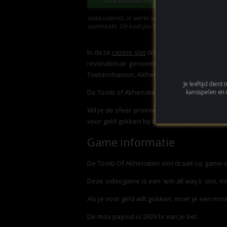
GokkastenXL.nl werkt samen met legale online cas
aanmaakt. Dit kost jou niets extra's en heeft ge
In deze
casino slot
draait het allemaal om Ak
revolutionair genoemd. Maar wat er ook gebeu
Toetanchamon, Akhenaten regeerde 17 jaar 
Je leeftijd dien
kansspelen en 
De Tomb of Akhenaten speelt zich af in een 
Wil je de sfeer proeven van deze casino slot
voor geld gokken bij onze casino partner.
Game informatie
De Tomb Of Akhenaten slot draait op game-s
Deze videogame is een 'win all ways' slot, me
Als je voor geld wilt gokken, moet je een min
De max payout is 26261x van je bet.