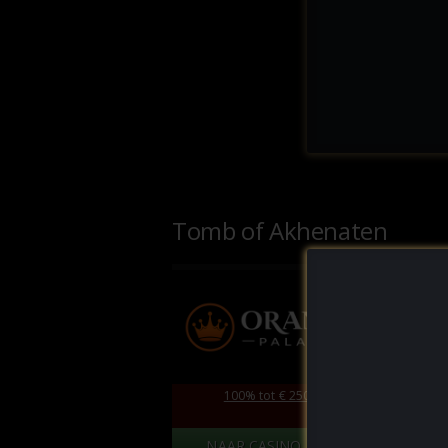
Tomb of Akhenaten
100% tot € 250
Tot € 26
NAAR CASINO
NAAR