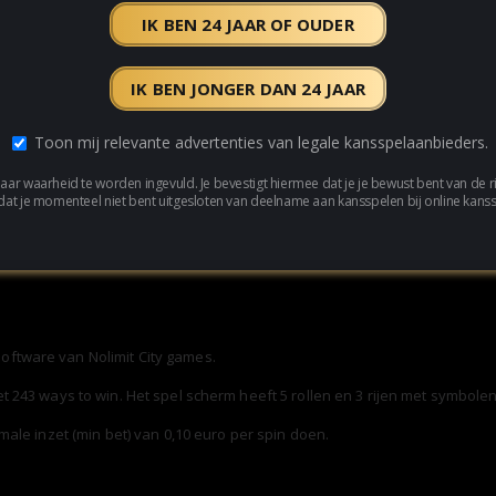
IK BEN 24 JAAR OF OUDER
ino's in Nederland. Het is een affiliate website en om die reden krijgen wij ee
en invloed op onze redactionele keuzes of reviews. Je kunt via GokkastenXL.nl 
IK BEN JONGER DAN 24 JAAR
henaten. De gekke man met het geloof in 1 zonnegod, maakte hem tot een v
rt, zijn nalatenschap wordt niet verwaarloosd en zijn rijkdom niet verge
Toon mij relevante advertenties van legale kansspelaanbieders.
over de troon.
t naar waarheid te worden ingevuld. Je bevestigt hiermee dat je je bewust bent van de ri
dat je momenteel niet bent uitgesloten van deelname aan kansspelen bij online kans
Egyptische grafkamer en ademt de sfeer van het Noord-Afrikaanse land u
? Je kunt geheel gratis spelen op deze videoslot, zonder enige vorm van a
oftware van Nolimit City games.
t 243 ways to win. Het spel scherm heeft 5 rollen en 3 rijen met symbolen
imale inzet (min bet) van 0,10 euro per spin doen.