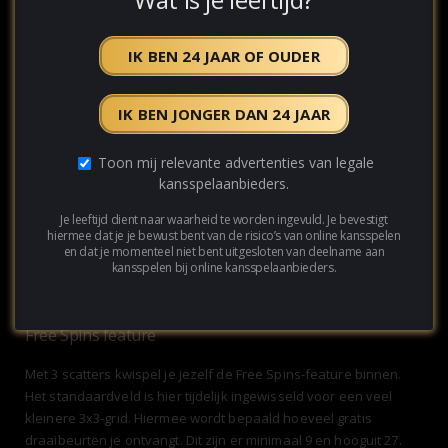
megaways variant!!
Slot Features van The Dog House
IK BEN 24 JAAR OF OUDER
The Dog House
gokkast
is een simpele game, met een basis-
game en een Free Spins-feature. In beide staan de multiplier-
IK BEN JONGER DAN 24 JAAR
wilds centraal.
Toon mij relevante advertenties van legale
Multiplier-wilds
kansspelaanbieders.
Draai je een complete rol vol met wilds, dan transformeren deze
Je leeftijd dient naar waarheid te worden ingevuld. Je bevestigt
in een Multiplier-Wild, ter waarde van x2 of x3. Is er sprake van
hiermee dat je je bewust bent van de risico’s van online kansspelen
meerdere vermenigvuldigers binnen dezelfde winlijn, dan
en dat je momenteel niet bent uitgesloten van deelname aan
kansspelen bij online kansspelaanbieders.
worden deze bij elkaar opgeteld en zo berekend over de totale
winst.
Free Spins feature
Met 3 scatters kwispel je jezelf de Free Spins-feature binnen.
Het standaardveld is hier tijdelijk ingewisseld voor een veel
kleinere 3x3-grid. Hiermee wordt bepaald hoeveel gratis
draaibeurten je ontvangt. Dit zijn er minimaal 9 en hooguit 27.