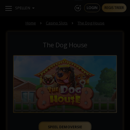
} }
SPELLEN
LOGIN
REGISTREER
Home
Casino Slots
The Dog House
ORANJE PALACE
100% tot € 250
The Dog House
SPEEL DEMOVERSIE