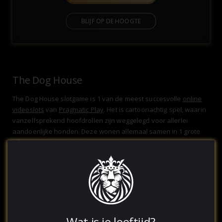
BLIJF OP DE HOOGTE
The Dog House
The Dog House slotgame is 1 van de meest succesvolle
online
videoslots
van
Pragmatic Play
. Het is cartoonachtig spel, waarin
vanzelfsprekend hoofdrollen zijn weggelegd voor allerlei
aandoenlijke honden. Deze wonen allemaal samen in 1 grote
villa van een hondenhok, gevestigd in een rustige buurt.
Het spel is qua lay-out erg standaard gehouden, met symbolen
en vaste winlijnen. Deze patronen vorm je van links naar rechts.
Dit is de erg populaire Megaways-variant.
Let op: deze spelbeschrijving is van de oorspronkelijek variant en
kan daarom afwijken en dus niet geschikt zijn voor deze
Wat is je leeftijd?