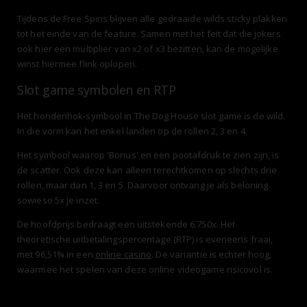
Tijdens de Free Spins blijven alle gedraaide wilds sticky plakken
tot het einde van de feature. Samen met het feit dat die jokers
ook hier een multiplier van x2 of x3 bezitten, kan de mogelijke
winst hiermee flink oplopen.
Slot game symbolen en RTP
Het hondenhok-symbool in The Dog House slot game is de wild.
In die vorm kan het enkel landen op de rollen 2, 3 en 4.
Het symbool waarop 'Bonus' en een pootafdruk te zien zijn, is
de scatter. Ook deze kan alleen terechtkomen op slechts drie
rollen, maar dan 1, 3 en 5. Daarvoor ontvang je als beloning
sowieso 5x je inzet.
De hoofdprijs bedraagt een uitstekende 6.750x. Het
theoretische uitbetalingspercentage (RTP) is eveneens fraai,
met 96,51% in een
online casino
. De variantie is echter hoog,
waarmee het spelen van deze online videogame risicovol is.