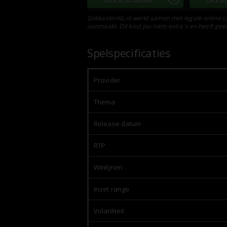
GokkastenXL.nl werkt samen met legale online cas
aanmaakt. Dit kost jou niets extra's en heeft ge
Spelspecificaties
Provider
Thema
Release datum
RTP
Winlijnen
Inzet range
Volatiliteit