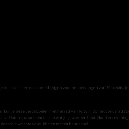
jk kris kras sterren in beeld krijgen voor het ontvangen van 20 credits. J
el, kun je deze verdubbelen met het rad van fortuin. Op het bonusrad s
 het rad laten stoppen om te zien wat je gewonnen hebt. Houd er rekening 
m de totale winst te verdubbelen met dit bonusspel.