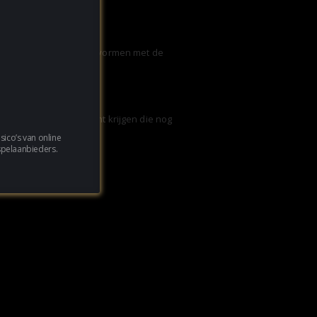
rtenreeks op te vullen.
kaar te laten grenzen.
 daarmee combinaties te vormen met de
verse speelkaarten kunt krijgen die nog
sico’s van online
spelaanbieders.