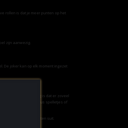
ieve rollen is dat je meer punten op het
pel zijn aanwezig.
el. De joker kan op elk moment ingezet
 kaarten. De bedoeling is dat er zoveel
eergegeven, kun je bonus spelletjes of
 afgebeeld met een ruiten suit.