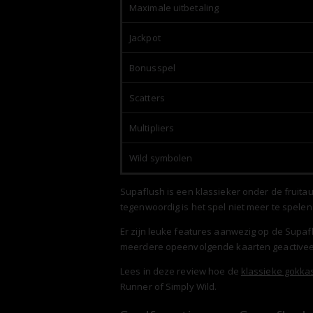
Maximale uitbetaling
Jackpot
Bonusspel
Scatters
Multipliers
Wild symbolen
Supaflush is een klassieker onder de fruita
tegenwoordig is het spel niet meer te spelen
Er zijn leuke features aanwezig op de Supaf
meerdere opeenvolgende kaarten geactiveerd
Lees in deze review hoe de
klassieke gokka
Runner of Simply Wild.