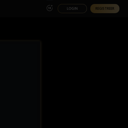
LOGIN
REGISTREER