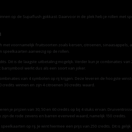
winnen op de Supaflush gokkast. Daarvoor in de plek heb je rollen met s
n
 met voornamelijk fruitsoorten zoals kersen, citroenen, sinaasappels,
en speelkaarten aanwezig op de rollen.
edits. Dit is de laagste uitbetaling mogelijk. Verder kun je combinaties van
 barsymbool werkt dus als een soort van joker.
 combinaties van 4 symbolen op rij krijgen. Deze leveren de hoogste winsten
 credits winnen en zijn 4 citroenen 30 credits waard.
en je prijzen van 30, 50 en 60 credits op bij 4 stuks ervan. Druiventross
lijk zijn de rode zevens en barren evenveel waard, namelijk 150 credits.
peelkaarten op rij. Je wint hiermee een prijs van 250 credits. Dit is gelij