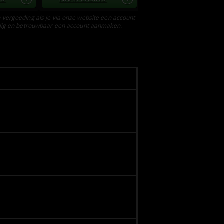
n vergoeding als je via onze website een account
veilig en betrouwbaar een account aanmaken.