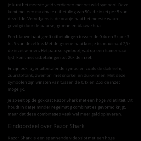
Je kunt het meeste geld verdienen met het wild symbool. Deze
komt met een maximale uitbetaling van 50x de inzet per 5 van
dezelfde. Vervolgens is de oranje haai het meeste waard,
gevolgd door de paarse, groene en blauwe haai.
Een blauwe haai geeft uitbetalingen tussen de 0,4x en 5x per 3
tot 5 van dezelfde. Met de groene haai kun je tot maximaal 7,5x
de inzet winnen. Het paarse symbool, wat op een hamerhaai
lijkt, komt met uitbetalingen tot 20x de inzet.
Er zijn ook lager uitbetalende symbolen zoals de duikhelm,
zuurstoftank, zwembril met snorkel en duikvinnen. Met deze
symbolen zijn winsten van tussen de 0,1x en 2,5x de inzet
mogelijk.
Je speelt op de gokkast Razor Shark met een hoge volatiliteit. Dit
houdt in dat je minder regelmatig combinaties gevormd krijgt,
maar dat deze combinaties vaak wel meer geld opleveren.
Eindoordeel over Razor Shark
Razor Shark is een
spannende videoslot
met een hoge