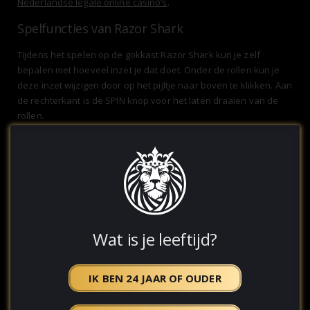
Nederlandse legale online casino’s
.
Spelfuncties van Razor Shark
Tijdens het spelen op de gokkast Razor Shark kun je zelf
bepalen met hoeveel inzet je dat doet. Onder de rollen kun je
deze inzet wijzigen door op het pijltje naar boven te klikken. Aan
de rechterkant is de SPIN knop voor het laten draaien van de
rollen.
Wil je liever zonder achtergrondmuziek spelen? Dan kun je op
het luidsprekericoontje klikken om deze uit te zetten. Helemaal
linksonder is de uitbetalingstabel te vinden. Daar kun je onder
andere alle bonusfeatures bekijken en staan ook de waardes
van symbolen afgebeeld.
Het wild symbool is de grote witte haai. Met dit symbool kun je
Wat is je leeftijd?
andere symbolen vervangen om combinaties te vormen. Scatter
symbolen zijn niet te vervangen omdat deze een bonusspel
starten. Scatter symbolen zijn de zeemijnen die kunnen
IK BEN 24 JAAR OF OUDER
ontploffen.