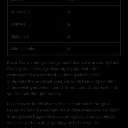
Bonusspel
Ja
Scatters
Ja
Multipliers
Ja
Wild symbolen
Ja
Razor Shark is een
gokkast
gemaakt door softwarebedrijf Push
Gaming. Het spel is tegenwoordig erg populair onder
casinospelers in Nederland. Op deze gokkast is een
onderwaterthema dat gebaseerd is op de haai. Er zijn onder
andere wild symbolen en verschillende bonusfeatures die het
spelen aantrekkelijker maken.
Dit zijn bijvoorbeeld Mystery Stacks, maar ook de Nudge &
Reveal en Razor Reveal features. In deze review over de Razor
Shark gokkast leggen we je de spelregels uit zodat je meteen
voor echt geld aan de slag kunt gaan bij een van de