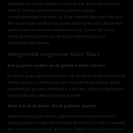
volatiliteit en unieke features zoals Nudge & Reveal en Razor
Reveal. Dankzij de mysterieuze zeewierstapels,
vermenigvuldigers en kans op hoge uitbetalingen blijft het spel
elke beurt spannend om te spelen. Deze gokkast is ideaal voor
spelers die houden van variatie en risico. Je kunt de Razor
Shark gokkast bij veel van de legale online casino’s in
Nederland uitproberen.
Veelgestelde vragen over Razor Shark
Kun je gratis spelen op de gokkast Razor Shark?
Ja, er kan gratis gespeeld worden op de Razor Shark gokkast. Bij
online casino’s in Nederland zijn veel van de gokkasten gratis
beschikbaar gesteld. Wel moet je eerst een account registreren
om de gokkast gratis te kunnen openen.
Waar kun je de Razor Shark gokkast spelen?
Nederlandse legale online casino’s met software van Push
Gaming hebben vaak ook de Razor Shark in huis. Het is namelijk
een van hun populairste gokkasten. Bekijk het spelaanbod van