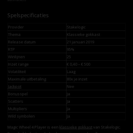
Spelspecificaties
Provider
Stakelogic
Thema
Klassieke gokkast
Release datum
21 januari 2019
RTP
95%
Winlijnen
25
Inzet range
€ 0,40 – € 500
Volatiliteit
Laag
Maximale uitbetaling
80x je inzet
Jackpot
Nee
Bonusspel
Ja
Scatters
Ja
Multipliers
Ja
Wild symbolen
Ja
Magic Wheel 4 Player is een
klassieke gokkast
van Stakelogic.