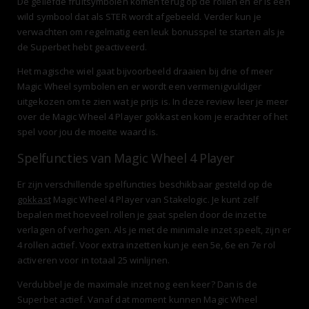
De geliefde fruitsymbolen komen terug op de rollen en er is een
wild symbool dat als STER wordt afgebeeld. Verder kun je
verwachten om regelmatig een leuk bonusspel te starten als je
de Superbet hebt geactiveerd.
Het magische wiel gaat bijvoorbeeld draaien bij drie of meer
Magic Wheel symbolen en er wordt een vermenigvuldiger
uitgekozen om te zien wat je prijs is. In deze review leer je meer
over de Magic Wheel 4 Player gokkast en kom je erachter of het
spel voor jou de moeite waard is.
Spelfuncties van Magic Wheel 4 Player
Er zijn verschillende spelfuncties beschikbaar gesteld op de
gokkast
Magic Wheel 4 Player van Stakelogic. Je kunt zelf
bepalen met hoeveel rollen je gaat spelen door de inzet te
verlagen of verhogen. Als je met de minimale inzet speelt, zijn er
4 rollen actief. Voor extra inzetten kun je een 5e, 6e en 7e rol
activeren voor in totaal 25 winlijnen.
Verdubbel je de maximale inzet nog een keer? Dan is de
Superbet actief. Vanaf dat moment kunnen Magic Wheel