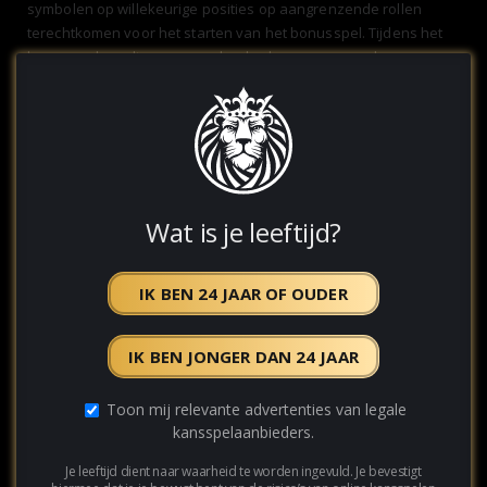
symbolen op willekeurige posities op aangrenzende rollen
terechtkomen voor het starten van het bonusspel. Tijdens het
bonusspel wordt er een symbool gekozen en vervolgens een
vermenigvuldiger toegepast op dat symbool.
Afhankelijk van het aantal symbolen waarmee het bonusspel
geactiveerd werd, gaan de rollen opnieuw draaien. Mocht je met
4 Magic Wheel symbolen naast elkaar het spel hebben
geactiveerd, dan gaan er vier rollen draaien nadat het symbool
en de vermenigvuldiger gekozen zijn.
Wat is je leeftijd?
Het symbool dat gekozen was, zal dan minimaal één combinatie
opleveren. Dat kunnen uiteindelijk veel meer combinaties zijn
IK BEN 24 JAAR OF OUDER
zoals bijvoorbeeld een volle bak met negen symbolen op drie
rollen.
IK BEN JONGER DAN 24 JAAR
Voorbeeld van het Magic Wheel 4 Player bonusspel: Je activeert
het bonusspel met 3 scatters. Vervolgens wordt er een
Toon mij relevante advertenties van legale
sinaasappel gedraaid en een vermenigvuldiger van 5x
kansspelaanbieders.
toegepast. Nu komen op de drie rollen een volle bak wat in
totaal 5 combinaties van 3 sinaasappels oplevert.
Je leeftijd dient naar waarheid te worden ingevuld. Je bevestigt