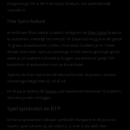
toegevoegd. Dit is de Free Spins-feature, die aantrekkelijk
verpakt is.
Free Spins feature
Je hebt een flink aantal scatters nodig om de
Free Spins
feature
te activeren, namelijk ten minste 10. Daarvoor krijg je in dit geval
15 gratis draaibeurten. Echter, hoe meer scatters je in 1 keer
draait, hoe meer spins je ontvangt. In het meest gunstige geval
weet je 20 scatters in beeld te krijgen, waarmee er gelijk 250
kosteloze draaibeurten voor je klaarstaan.
Tijdens de Free Spins wordt elke winst ook nog eens random
vermenigvuldigd met x2, x3 of x4.
En draai je tijdens dit
bonus
spel wederom minimaal 10 scatters,
dan win je een re-trigger.
Spel symbolen en RTP
De lava-spuwende vulkaan symbolen fungeert in de Jurassic
Giants spel scherm op de rollen 2, 3, 4 en 5 als wild. Hier