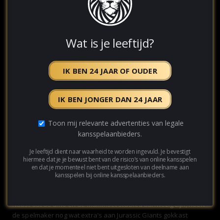
De populaire Jurassic Giants
gokkast
, van Pragmatic Play, is een
online speelautomaat waarin al eeuwenlang uitgestorven
Wat is je leeftijd?
dieren samenkomen. Dit zijn de sabeltandtijger, de mammoet
en de Tyrannosaurus Rex. Samen leven ze in de prehistorische
jungle, waar ook een vrouwelijke strijder blijkt te wonen.
IK BEN 24 JAAR OF OUDER
Op de prachtige achtergrond is een weerspiegeling van een
open plek in de jungle gedetailleerd uitgevoerd, waar je allerlei
IK BEN JONGER DAN 24 JAAR
soorten struiken en bomen ziet, waaronder lianen. In het
midden is een groot meer gelegen en rechts stroomt een
Toon mij relevante advertenties van legale
waterval.
kansspelaanbieders.
Het kleurrijke speelveld bestaat ut 6x4-symbolen en 4.096 Ways
Je leeftijd dient naar waarheid te worden ingevuld. Je bevestigt
to Win. Deze vorm je zowel van links naar rechts als van rechts
hiermee dat je je bewust bent van de risico’s van online kansspelen
naar links.
en dat je momenteel niet bent uitgesloten van deelname aan
kansspelen bij online kansspelaanbieders.
Gokkast Features van Jungle Gorilla
Naast dat de dino en de mammoet stacked aanwezig zijn, heeft
de spelmaker nog wat extra's aan Jurassic Giants gokkast