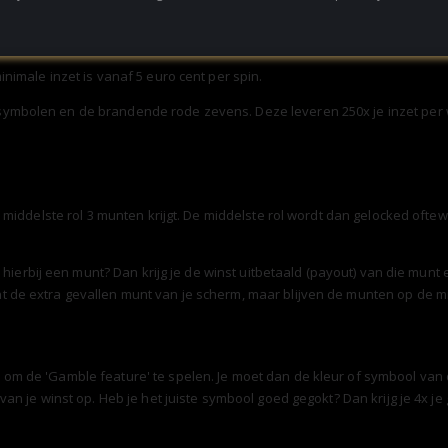
ollen (reels) en 3 rijen (row) met 5 vaste winlijnen. Je wint een prijs als
minimale inzet is vanaf 5 euro cent per spin.
symbolen en de brandende rode zevens. Deze leveren 250x je inzet per w
de middelste rol 3 munten krijgt. De middelste rol wordt dan gelocked oft
er hierbij een munt? Dan krijg je de winst uitbetaald (payout) van die mu
t de extra gevallen munt van je scherm, maar blijven de munten op de mi
 om de 'Gamble feature' te spelen. Je moet dan de kleur of symbool van 
 van je winst op. Heb je het juiste symbool goed gegokt? Dan krijg je 4x je