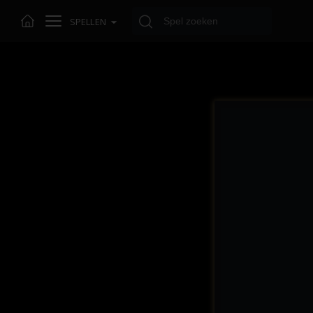
} }
SPELLEN