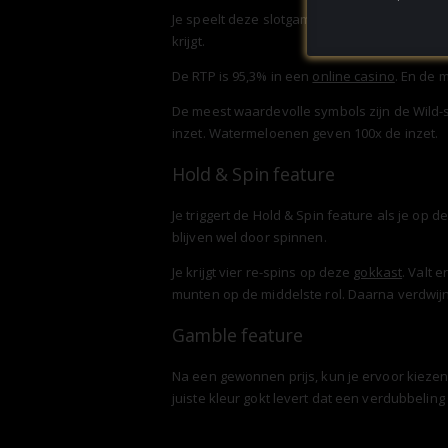
Je speelt deze slotgame op een scherm van 3 r
krijgt.
De RTP is 95,3% in een
online casino
. En de 
De meest waardevolle symbols zijn de Wild-
inzet. Watermeloenen geven 100x de inzet.
Hold & Spin feature
Je triggert de Hold & Spin feature als je op 
blijven wel door spinnen.
Je krijgt vier re-spins op deze
gokkast
. Valt 
munten op de middelste rol. Daarna verdwijn
Gamble feature
Na een gewonnen prijs, kun je ervoor kiezen
juiste kleur gokt levert dat een verdubbeling