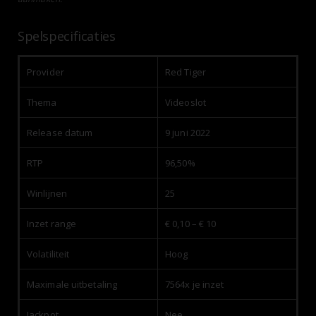
Spelspecificaties
Provider
Red Tiger
Thema
Videoslot
Release datum
9 juni 2022
RTP
96,50%
Winlijnen
25
Inzet range
€ 0,10 – € 10
Volatiliteit
Hoog
Maximale uitbetaling
7564x je inzet
Jackpot
Nee