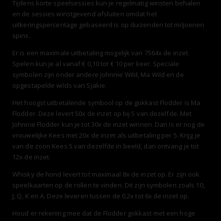
Tijdens korte speelsessies kun je regelmatig winsten behalen
en de sessies winstgevend afsluiten omdat het
uitkeringspercentage gebaseerd is op duizenden tot miljoenen
spins.
Er is een maximale uitbetaling mogelijk van 7564x de inzet.
Spelen kun je al vanaf € 0,10 tot € 10 per keer. Speciale
symbolen zijn onder andere Johnnie Wild, Ma Wild en de
opgestapelde wilds van Sjakie.
Het hoogst uitbetalende symbool op de gokkast Flodder is Ma
Flodder. Deze levert 50x de inzet op bij 5 van dezelfde. Met
Johnnie Flodder kun je tot 30x de inzet winnen. Dan is er nog de
vrouwelijke Kees met 20x de inzet als uitbetaling per 5. Krijg je
van de zoon Kees 5 van dezelfde in beeld, dan ontvang je tot
12x de inzet.
Whisky de hond levert tot maximaal 8x de inzet op. Er zijn ook
speelkaarten op de rollen te vinden. Dit zijn symbolen zoals 10,
J, Q, K en A. Deze leveren tussen de 0,2x tot 6x de inzet op.
Houd er rekening mee dat de Flodder gokkast met een hoge