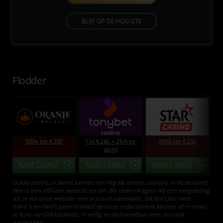
BLIJF OP DE HOOGTE
Flodder
100% tot € 250
Tot € 260 + 26 free
100% tot € 250
M
spins
NAAR CASINO
NAAR CASINO
NAAR CASINO
N
GokkastenXL.nl werkt samen met legale online casino's in Nederland.
Het is een affiliate website en om die reden krijgen wij een vergoeding
als je via onze website een account aanmaakt. Dit kost jou niets
extra's en heeft geen invloed op onze redactionele keuzes of reviews.
Je kunt via GokkastenXL.nl veilig en betrouwbaar een account
aanmaken.