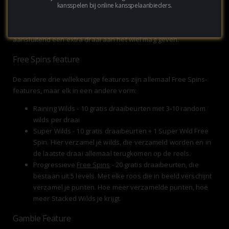
De eerste optie is dat je de Wheel of Fortune in beeld krijgt,
kansspelen bij online kansspelaanbieders.
waarmee bet-multipliers te winnen zijn, van x5 tot x50. Het x50-
vak heeft ook '+1 spin' erop vermeld staan. Dat betekent dat je
aansluitend een extra draai aan het wiel mag geven.
Free Spins feature
De andere drie willekeurige features zijn allemaal Free Spins-
features, maar elk in een andere vorm:
Raining Wilds - 10 gratis draaibeurten met 3-10 random
wilds per draai
Super Wilds - 10 gratis draaibeurten + 1 Super Wild Free
Spin. Hier verzamel je wilds, die verzameld worden en in
de laatste draai allemaal terugkomen op de reels.
Progressieve
Free Spins
- 20 gratis draaibeurten, die
bestaan uit 5 levels. Met elke roos die in beeld verschijnt
verzamel je punten. Hoe meer verzamelde punten, hoe
meer Stacked Wilds je krijgt.
Gamble Feature