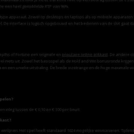
tune een heel gemiddelde RTP van 96%.
e type apparaat. Zowel op desktops en laptops als op mobiele apparaten
el. De interface is logisch opgebouwd en het bedienen van de slot gaat d
epths of Fortune een originele en
populaire online gokkast
. De andere c
l niets uit. Zowel het basisspel als de Hold and Win bonusronde krijgen 
a en een unieke uitstraling. De brede inzetrange en de hoge maximale wi
spelen?
n inleg tussen de € 0,10 en € 100 per beurt.
kkast?
e winlijnen. Het spel heeft standaard 1024 mogelijke winmanieren. Tijdens