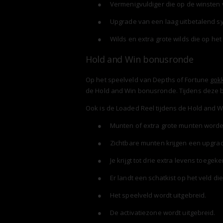
●
Vermenigvuldiger die op de winsten 
●
Upgrade van een laag uitbetalend s
●
Wilds en extra grote wilds die op he
Hold and Win bonusronde
Op het speelveld van Depths of Fortune
gok
de Hold and Win bonusronde. Tijdens deze bo
Ook is de Loaded Reel tijdens de Hold and W
●
Munten of extra grote munten worden
●
Zichtbare munten krijgen een upgra
●
Je krijgt tot drie extra levens toegeke
●
Er landt een schatkist op het veld die
●
Het speelveld wordt uitgebreid.
●
De activatiezone wordt uitgebreid.