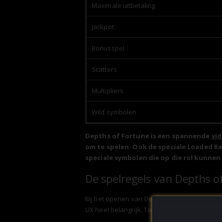
Maximale uitbetaling
Jackpot
Bonusspel
Scatters
Multipliers
Wild symbolen
Depths of Fortune is een spannende
vi
om te spelen. Ook de speciale Loaded Ree
speciale symbolen die op die rol kunnen 
De spelregels van Depths o
Bij het openen van Depths of Fortune valt het
UX heel belangrijk. Toch kijken we eerst naa