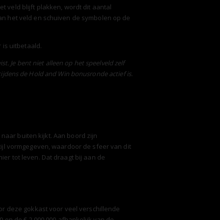
veld blijft plakken, wordt dit aantal
van het veld en schuiven de symbolen op de
is uitbetaald.
t. Je bent niet alleen op het speelveld zelf
k tijdens de Hold and Win bonusronde actief is.
 naar buiten kijkt. Aan boord zijn
tijl vormgegeven, waardoor de sfeer van dit
er tot leven. Dat draagt bij aan de
oor deze gokkast voor veel verschillende
0 en de € 2.000.000 afhankelijk van de