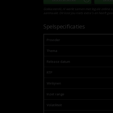
GokkastenXL.nl werkt samen met legale online cas
aanmaakt. Dit kost jou niets extra's en heeft ge
Spelspecificaties
Provider
Thema
Release datum
RTP
Winlijnen
Inzet range
Volatiliteit