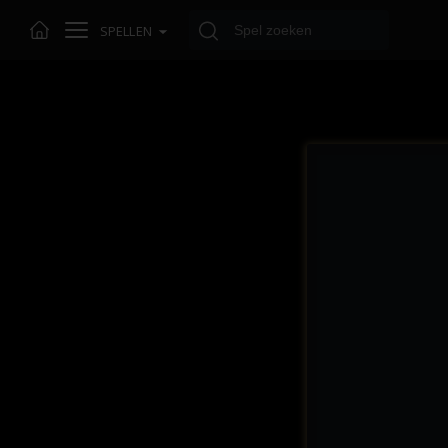
} }
SPELLEN