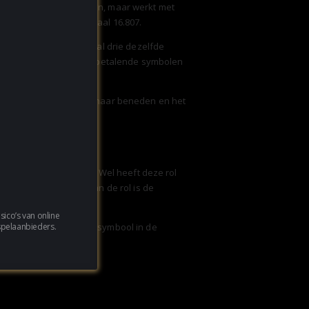
een traditionele winlijnen, maar werkt met
n uitgebreid tot maximaal 16.807.
combinaties uit minimaal drie dezelfde
Fortune alle normaal uitbetalende symbolen
verige symbolen vallen naar beneden en het
en.
het aantal winmanieren. Wel heeft deze rol
De bovenste positie van de rol is de
sico’s van online
spelaanbieders.
 hierdoor een speciaal symbool in de
ie.