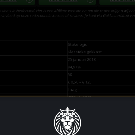
ino's in Nederland. Het is een affiliate website en om die reden krijgen wij ee
en invloed op onze redactionele keuzes of reviews. Je kunt via GokkastenXL.nl 
Stakelogic
Klassieke gokkast
25 januari 2018
94,97%
50
€ 0,50 – € 125
Laag
200x je inzet
Ja
Nee
Nee
Ja
Ja