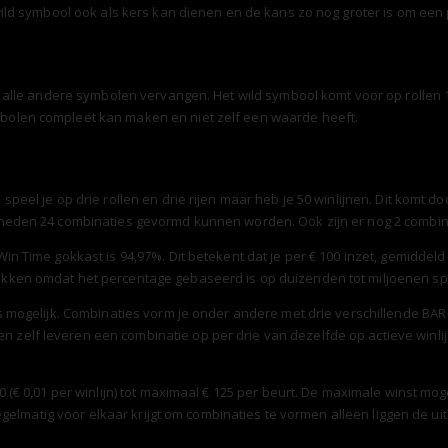
wild symbool ook als kers kan dienen en de kans zo nog groter is om een p
n alle andere symbolen vervangen. Het wild symbool komt voor op rollen 1
bolen compleet kan maken en niet zelf een waarde heeft.
speel je op drie rollen en drie rijen maar heb je 50 winlijnen. Dit komt do
neden 24 combinaties gevormd kunnen worden. Ook zijn er nog 2 combina
n Time gokkast is 94,97%. Dit betekent dat je per € 100 inzet, gemiddeld € 
kken omdat het percentage gebaseerd is op duizenden tot miljoenen sp
is mogelijk. Combinaties vorm je onder andere met drie verschillende BA
elf leveren een combinatie op per drie van dezelfde op actieve winlij
 (€ 0,01 per winlijn) tot maximaal € 125 per beurt. De maximale winst mog
 regelmatig voor elkaar krijgt om combinaties te vormen alleen liggen de 