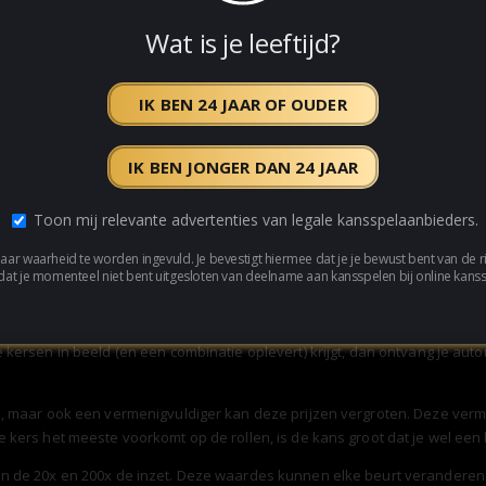
Wat is je leeftijd?
logic waarin een wild symbool andere symbolen vervangt. Daarnaast bie
ad verdienen en willekeurige prijzen winnen.
eft, doet het door het gebruik van fruitsymbolen denken aan een
klassie
IK BEN 24 JAAR OF OUDER
ooie uitbetalingen. Lees in deze review waarom deze gokkast de moeite 
a Win Time
IK BEN JONGER DAN 24 JAAR
naties kunt krijgen zonder dat ze van dezelfde kleur zijn. Er zijn lichtb
Toon mij relevante advertenties van legale kansspelaanbieders.
r wel een lagere prijs op dan dat je een combinatie van één specifieke
t naar waarheid te worden ingevuld. Je bevestigt hiermee dat je je bewust bent van de ri
e drie.
dat je momenteel niet bent uitgesloten van deelname aan kansspelen bij online kans
ie kersen in beeld (en een combinatie oplevert) krijgt, dan ontvang je au
jk, maar ook een vermenigvuldiger kan deze prijzen vergroten. Deze verm
e kers het meeste voorkomt op de rollen, is de kans groot dat je wel een 
sen de 20x en 200x de inzet. Deze waardes kunnen elke beurt veranderen 