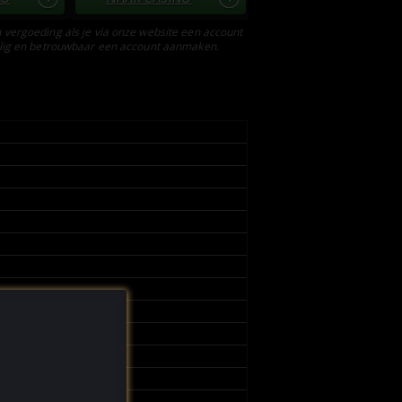
n vergoeding als je via onze website een account
veilig en betrouwbaar een account aanmaken.