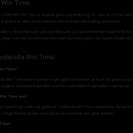
a Win Time
 Cinderella Win Time is daarop geen uitzondering. Dit spel zit vol met win
 prijzen kan elke draai zomaar een enorme uitbetaling opleveren.
akt, is de combinatie van een klassiek 3x3 speelveld met maar liefst 50 
ts, maar ook van boven naar beneden kunnen lopen. Dit maakt Cinderella
inderella Win Time
Win Time?
lla Win Time testen zonder eigen geld te riskeren. Je kunt de gokkast o
 de pagina vernieuwd worden voor het automatisch aanvullen van nieuwe c
 Win Time aan?
n Stakelogic zullen de gokkast Cinderella Win Time aanbieden. Bekijk h
or echtgeld kunt spelen voordat je een account aan gaat maken.
 Time?